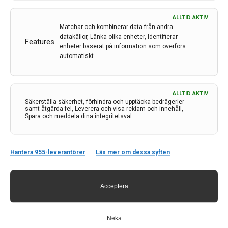
kronisk migrän ökar. Samtidigt är bristen på neurologer
ALLTID AKTIV
stor. Lösningen kan vara att utbilda sjuksköterskor och
Matchar och kombinerar data från andra
låta dem leda arbetet på migränmottagningar samt
datakällor, Länka olika enheter, Identifierar
Features
sköta eventuella botulinumtoxininjektioner. Och, inte
enheter baserat på information som överförs
automatiskt.
minst, effektivisera klinikerna så att man…
17 feb 2023
ALLTID AKTIV
Säkerställa säkerhet, förhindra och upptäcka bedrägerier
samt åtgärda fel, Leverera och visa reklam och innehåll,
Spara och meddela dina integritetsval.
Hantera 955-leverantörer
Läs mer om dessa syften
Acceptera
Neka