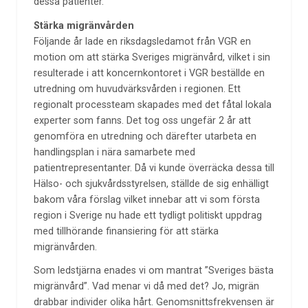
dessa patienter.
Stärka migränvården
Följande år lade en riksdagsledamot från VGR en
motion om att stärka Sveriges migränvård, vilket i sin
resulterade i att koncernkontoret i VGR beställde en
utredning om huvudvärksvården i regionen. Ett
regionalt processteam skapades med det fåtal lokala
experter som fanns. Det tog oss ungefär 2 år att
genomföra en utredning och därefter utarbeta en
handlingsplan i nära samarbete med
patientrepresentanter. Då vi kunde överräcka dessa till
Hälso- och sjukvårdsstyrelsen, ställde de sig enhälligt
bakom våra förslag vilket innebar att vi som första
region i Sverige nu hade ett tydligt politiskt uppdrag
med tillhörande finansiering för att stärka
migränvården.
Som ledstjärna enades vi om mantrat ”Sveriges bästa
migränvård”. Vad menar vi då med det? Jo, migrän
drabbar individer olika hårt. Genomsnittsfrekvensen är