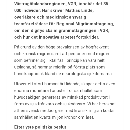
Västragötalandsregionen, VGR, innebär det 35
000 individer. Här skriver Mattias Linde,
överläkare och medicinskt ansvarig
teamföreträdare för Regional Migränmottagning,
om den digifysiska migränmottagningen i VGR,
och hur det innovativa arbetet fortskrider.
På grund av den höga prevalensen av högfrekvent
och kronisk migrän samt att personer med migrän
som befinner sig i iktal fas i princip kan vara helt
utslagna, så hamnar migrän på första plats som
handikapporsak bland de neurologiska sjukdomarna.
Utöver ett stort humanitärt lidande, skapar detta även
enorma monetära förluster för samhället som
huvudsakligen genereras av minskad produktivitet i
form av sjukfrånvaro och sjuknärvaro. Vi har beräknat
att en svensk medborgare med kronisk migrän kostar
samhället en kvarts miljon kronor om året.
Efterlyste politiska beslut