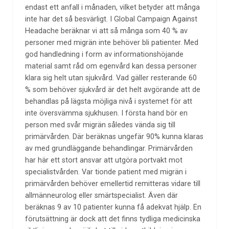
endast ett anfall i månaden, vilket betyder att många
inte har det så besvärligt. I Global Campaign Against
Headache beräknar vi att så många som 40 % av
personer med migrän inte behöver bli patienter. Med
god handledning i form av informationshöjande
material samt råd om egenvård kan dessa personer
klara sig helt utan sjukvård. Vad gäller resterande 60
% som behöver sjukvård är det helt avgörande att de
behandlas på lägsta möjliga nivå i systemet för att
inte översvämma sjukhusen. I första hand bör en
person med svår migrän således vända sig till
primärvården. Där beräknas ungefär 90% kunna klaras
av med grundläggande behandlingar. Primärvården
har här ett stort ansvar att utgöra portvakt mot
specialistvården. Var tionde patient med migrän i
primärvården behöver emellertid remitteras vidare till
allmänneurolog eller smärtspecialist. Även där
beräknas 9 av 10 patienter kunna få adekvat hjälp. En
förutsättning är dock att det finns tydliga medicinska