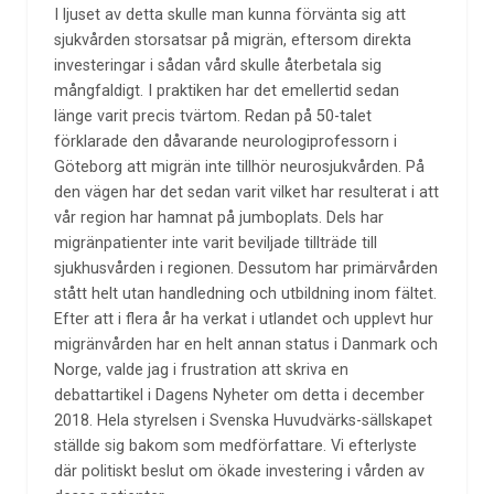
I ljuset av detta skulle man kunna förvänta sig att
sjukvården storsatsar på migrän, eftersom direkta
investeringar i sådan vård skulle återbetala sig
mångfaldigt. I praktiken har det emellertid sedan
länge varit precis tvärtom. Redan på 50-talet
förklarade den dåvarande neurologiprofessorn i
Göteborg att migrän inte tillhör neurosjukvården. På
den vägen har det sedan varit vilket har resulterat i att
vår region har hamnat på jumboplats. Dels har
migränpatienter inte varit beviljade tillträde till
sjukhusvården i regionen. Dessutom har primärvården
stått helt utan handledning och utbildning inom fältet.
Efter att i flera år ha verkat i utlandet och upplevt hur
migränvården har en helt annan status i Danmark och
Norge, valde jag i frustration att skriva en
debattartikel i Dagens Nyheter om detta i december
2018. Hela styrelsen i Svenska Huvudvärks-sällskapet
ställde sig bakom som medförfattare. Vi efterlyste
där politiskt beslut om ökade investering i vården av