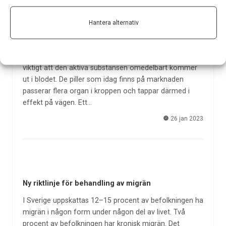
Hantera alternativ
På jakt efter den optimala migränmedicinen
För att medicin mot migrän ska vara effektiv är det
viktigt att den aktiva substansen omedelbart kommer
ut i blodet. De piller som idag finns på marknaden
passerar flera organ i kroppen och tappar därmed i
effekt på vägen. Ett…
26 jan 2023
Ny riktlinje för behandling av migrän
I Sverige uppskattas 12–15 procent av befolkningen ha
migrän i någon form under någon del av livet. Två
procent av befolkningen har kronisk migrän. Det