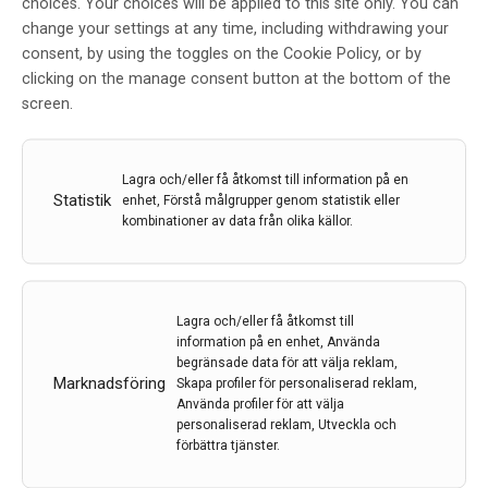
choices. Your choices will be applied to this site only. You can
change your settings at any time, including withdrawing your
Flimmer från led-lampor kan ge huvudvärk
consent, by using the toggles on the Cookie Policy, or by
Led-lampors flimmer kan ge huvudvärk och migrän. Så
clicking on the manage consent button at the bottom of the
här vet du om du (sannolikt) har en flimrande led-
screen.
lampa hemma – och så här jobbar forskare mot
flimret.
Lagra och/eller få åtkomst till information på en
28 apr 2023
Statistik
enhet, Förstå målgrupper genom statistik eller
kombinationer av data från olika källor.
Lagra och/eller få åtkomst till
information på en enhet, Använda
begränsade data för att välja reklam,
Marknadsföring
Skapa profiler för personaliserad reklam,
Använda profiler för att välja
Sköterskeledda migränkliniker gynnar alla
personaliserad reklam, Utveckla och
förbättra tjänster.
inblandade
Behovet av att botulinomtoxinbehandla patienter med