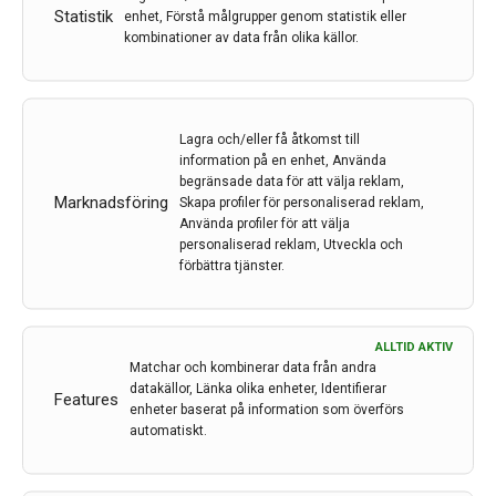
låta dem leda arbetet på migränmottagningar samt
Statistik
enhet, Förstå målgrupper genom statistik eller
kombinationer av data från olika källor.
sköta eventuella botulinumtoxininjektioner. Och, inte
minst, effektivisera klinikerna så att man…
17 feb 2023
Lagra och/eller få åtkomst till
information på en enhet, Använda
begränsade data för att välja reklam,
Marknadsföring
Skapa profiler för personaliserad reklam,
Använda profiler för att välja
personaliserad reklam, Utveckla och
förbättra tjänster.
ALLTID AKTIV
Matchar och kombinerar data från andra
datakällor, Länka olika enheter, Identifierar
Features
enheter baserat på information som överförs
automatiskt.