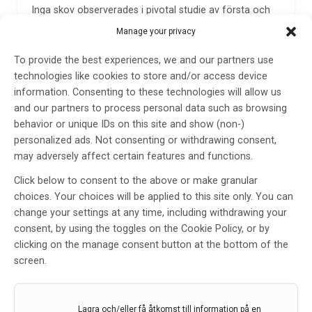
Inga skov observerades i pivotal studie av första och
enda långverkande C5-hämmare, vilket tyder på
Manage your privacy
potential att förhindra långvarig funktionsnedsättning
på grund av skov.
To provide the best experiences, we and our partners use
technologies like cookies to store and/or access device
3 apr 2023
information. Consenting to these technologies will allow us
and our partners to process personal data such as browsing
behavior or unique IDs on this site and show (non-)
personalized ads. Not consenting or withdrawing consent,
may adversely affect certain features and functions.
Click below to consent to the above or make granular
choices. Your choices will be applied to this site only. You can
change your settings at any time, including withdrawing your
consent, by using the toggles on the Cookie Policy, or by
Sköterskeledda migränkliniker gynnar alla
clicking on the manage consent button at the bottom of the
inblandade
screen.
Behovet av att botulinomtoxinbehandla patienter med
kronisk migrän ökar. Samtidigt är bristen på neurologer
stor. Lösningen kan vara att utbilda sjuksköterskor och
Lagra och/eller få åtkomst till information på en