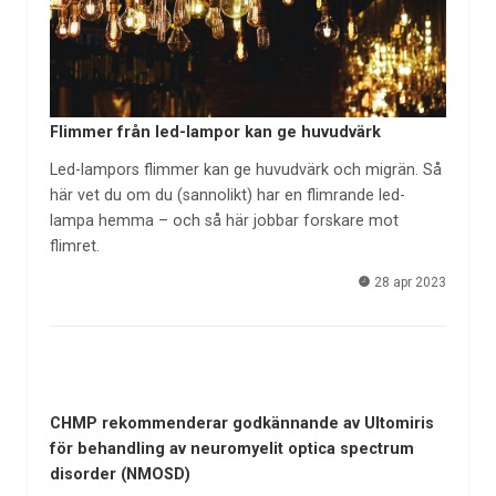
Flimmer från led-lampor kan ge huvudvärk
Led-lampors flimmer kan ge huvudvärk och migrän. Så
här vet du om du (sannolikt) har en flimrande led-
lampa hemma – och så här jobbar forskare mot
flimret.
28 apr 2023
CHMP rekommenderar godkännande av Ultomiris
för behandling av neuromyelit optica spectrum
disorder (NMOSD)