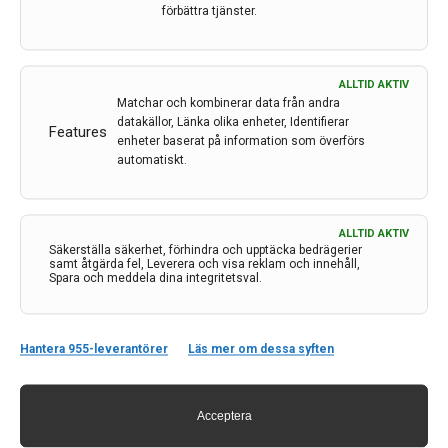
Huddinge/ Karolinska Institutet
förbättra tjänster.
ALLTID AKTIV
Matchar och kombinerar data från andra
datakällor, Länka olika enheter, Identifierar
Features
enheter baserat på information som överförs
automatiskt.
ALLTID AKTIV
Säkerställa säkerhet, förhindra och upptäcka bedrägerier
samt åtgärda fel, Leverera och visa reklam och innehåll,
Spara och meddela dina integritetsval.
Hantera 955-leverantörer
Läs mer om dessa syften
KARIN FORSBERG
Docent, Neurolog
Acceptera
Umeå Universitetssjukhus