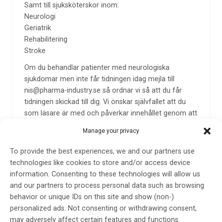
Samt till sjuksköterskor inom:
Neurologi
Geriatrik
Rehabilitering
Stroke
Om du behandlar patienter med neurologiska
sjukdomar men inte får tidningen idag mejla till
nis@pharma-industry.se
så ordnar vi så att du får
tidningen skickad till dig. Vi önskar självfallet att du
som läsare är med och påverkar innehållet genom att
tycka till om artiklar eller om de frågor som berör dig
Manage your privacy
i ditt dagliga arbete.
To provide the best experiences, we and our partners use
Neurologi i Sverige publiceras av Pharma Industry
technologies like cookies to store and/or access device
Publishing AB som är helägt av Add Health Media AB.
information. Consenting to these technologies will allow us
and our partners to process personal data such as browsing
behavior or unique IDs on this site and show (non-)
Redaktionsråd
personalized ads. Not consenting or withdrawing consent,
may adversely affect certain features and functions.