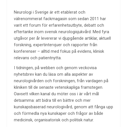
Neurologi i Sverige är ett etablerat och
välrenommerat fackmagasin som sedan 2011 har
varit ett forum för erfarenhetsutbyte, debatt och
eftertanke inom svensk neurologisjukvård. Med fyra
utgåvor per år levererar vi djupgående artiklar, aktuell
forskning, expertintervjuer och rapporter från
konferenser – alltid med fokus på evidens, klinisk
relevans och patientnytta.
I tidningen, på webben och genom veckovisa
nyhetsbrev kan du läsa om alla aspekter av
neurologivården och forskningen, från vardagen på
kliniken till de senaste vetenskapliga framstegen.
Oavsett vilken kanal du möter oss i är vårt mål
detsamma: att bidra till en bättre och mer
kunskapsbaserad neurologivård, genom att fånga upp
och förmedla nya kunskaper och frågor av både
medicinsk, organisatorisk och politisk natur.