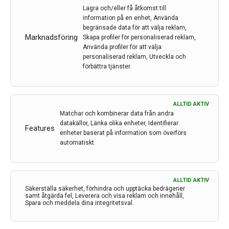
Arbetsplats (obligatorisk)
Lagra och/eller få åtkomst till
information på en enhet, Använda
begränsade data för att välja reklam,
Marknadsföring
Skapa profiler för personaliserad reklam,
Befattning (obligatorisk)
Använda profiler för att välja
personaliserad reklam, Utveckla och
förbättra tjänster.
Jag godkänner att mina personuppgifter sparas
Läs mer om våra riktlinjer avseende
ALLTID AKTIV
integritet och marknadsföring
Matchar och kombinerar data från andra
datakällor, Länka olika enheter, Identifierar
Features
enheter baserat på information som överförs
automatiskt.
ALLTID AKTIV
Säkerställa säkerhet, förhindra och upptäcka bedrägerier
samt åtgärda fel, Leverera och visa reklam och innehåll,
Spara och meddela dina integritetsval.