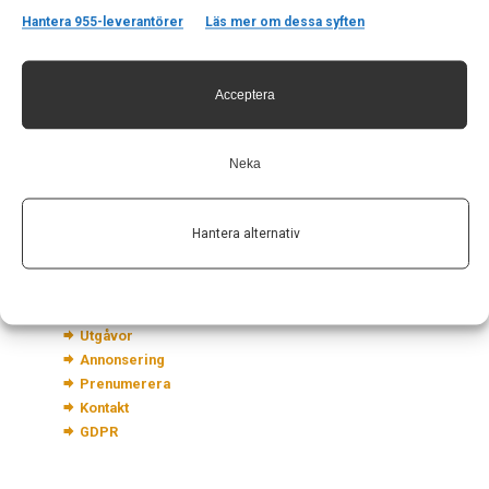
Hantera 955-leverantörer
Läs mer om dessa syften
Kontakt
Acceptera
Neurologi i Sverige
c/o Forskaren Office Hub
Hagaplan 4
Neka
113 68 Stockholm
nis@pharma-industry.se
Hantera alternativ
Länkar
Om Neurologi i Sverige
Utgåvor
Annonsering
Prenumerera
Kontakt
GDPR