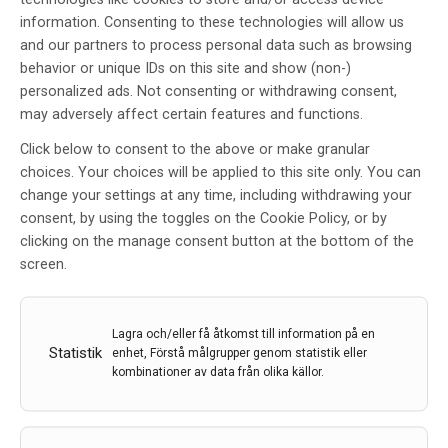
OBS! Denna tjänst är endast för vårdpersonal och
information. Consenting to these technologies will allow us
personer inom läkemedelsindustri.
and our partners to process personal data such as browsing
Vill du ha ett nyhetsbrev som summerar nyheterna
behavior or unique IDs on this site and show (non-)
inom neurologiområdet för veckan som gått, eller få
personalized ads. Not consenting or withdrawing consent,
det senaste numret av tidningen som PDF i din inkorg.
may adversely affect certain features and functions.
Fyll i samtliga fält då detta är vårt krav för att ni ska
få nyhetsbrevet.
Click below to consent to the above or make granular
choices. Your choices will be applied to this site only. You can
Glöm inte att bekräfta din prenumeration i din inkorg.
change your settings at any time, including withdrawing your
Den kan hamnat i din skräppost.
consent, by using the toggles on the Cookie Policy, or by
Din epost (obligatorisk)
clicking on the manage consent button at the bottom of the
screen.
Förnamn (obligatorisk)
Lagra och/eller få åtkomst till information på en
Statistik
enhet, Förstå målgrupper genom statistik eller
kombinationer av data från olika källor.
Efternamn (obligatorisk)