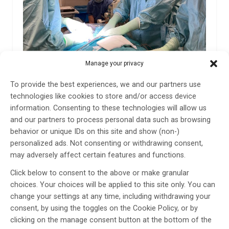
Akademiska bidrar till införande av ny
Manage your privacy
pacemakerteknik i Polen
To provide the best experiences, we and our partners use
Under 35 år har Akademiska sjukhuset opererat in
technologies like cookies to store and/or access device
diafragmal pacemaker på över 40 patienter. Sjukhuset
information. Consenting to these technologies will allow us
är ett av få centra i Europa med stor erfarenhet av
and our partners to process personal data such as browsing
denna behandlingsmetod.
behavior or unique IDs on this site and show (non-)
19 sep 2023
personalized ads. Not consenting or withdrawing consent,
may adversely affect certain features and functions.
Click below to consent to the above or make granular
choices. Your choices will be applied to this site only. You can
change your settings at any time, including withdrawing your
consent, by using the toggles on the Cookie Policy, or by
clicking on the manage consent button at the bottom of the