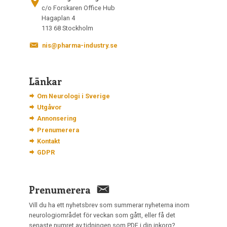
c/o Forskaren Office Hub
Hagaplan 4
113 68 Stockholm
nis@pharma-industry.se
Länkar
Om Neurologi i Sverige
Utgåvor
Annonsering
Prenumerera
Kontakt
GDPR
Prenumerera
Vill du ha ett nyhetsbrev som summerar nyheterna inom
neurologiområdet för veckan som gått, eller få det
senaste numret av tidningen som PDF i din inkorg?