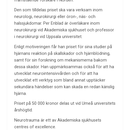
framstående forskare i Norden.
Den som tilldelas priset ska vara verksam inom
neurologi, neurokirurgi eller öron-, näs- och
halssjukdomar. Per Enblad är överläkare inom
neurokirurgi vid Akademiska sjukhuset och professor
i neurokirurgi vid Uppsala universitet.
Enligt motiveringen får han priset för sina studier på
hjärnans reaktion på skallskador och hjärnblödning,
samt för sin forskning om mekanismerna bakom
dessa skador. Han uppmärksammas också för att ha
utvecklat neurointensivvården och för att ha
utvecklat ett verktyg som bland annat upptäcker
sekundära händelser som kan skada en redan känslig
hjärna.
Priset på 50 000 kronor delas ut vid Umeå universitets
årshögtid.
Neurotrauma är ett av Akademiska sjukhusets
centres of excellence.