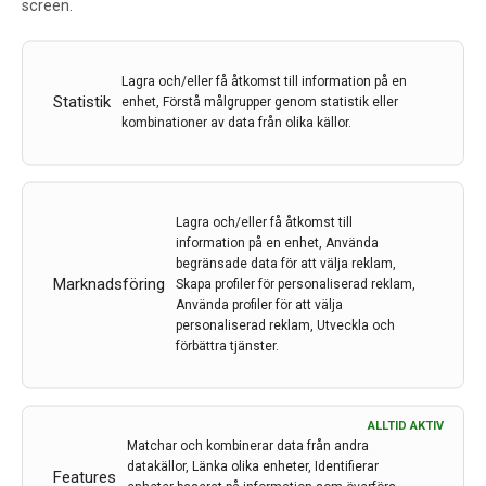
screen.
Lagra och/eller få åtkomst till information på en
Statistik
enhet, Förstå målgrupper genom statistik eller
kombinationer av data från olika källor.
Lagra och/eller få åtkomst till
Peter Andersen får Mångbergs pris 2023
information på en enhet, Använda
Varje år delar Umeå universitet ut priset till Amanda
begränsade data för att välja reklam,
Marknadsföring
Skapa profiler för personaliserad reklam,
och Per Algot Mångbergs minne. I år går priset till
Använda profiler för att välja
Peter Andersen vid Institutionen för klinisk vetenskap,
personaliserad reklam, Utveckla och
Umeå universitet, för hans insatser inom ALS-
förbättra tjänster.
forskningen.
26 maj 2023
ALLTID AKTIV
Matchar och kombinerar data från andra
datakällor, Länka olika enheter, Identifierar
Features