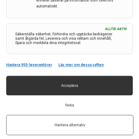
enheter baserat på information som överförs
automatiskt.
ALLTID AKTIV
Säkerställa säkerhet, förhindra och upptäcka bedrägerier
samt åtgärda fel, Leverera och visa reklam och innehåll,
Spara och meddela dina integritetsval.
Hantera 955-leverantörer
Läs mer om dessa syften
Acceptera
Kan fibromyalgi vara en autoimmun sjukdom?
Fibromyalgi är ett av våra vanligaste smärtsyndrom
Neka
och orsakas av en störd smärtreglering. Forskare vid
bland annat smärtcentrum på Akademiska sjukhuset
har nyligen upptäckt att hälften av patienterna har
Hantera alternativ
antikroppar som i djurmodeller kan framkalla ett