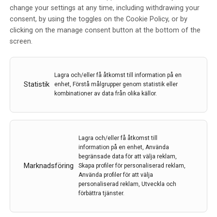
Positiv CHMP-rekommendation
change your settings at any time, including withdrawing your
för Vyepti som profylax vid
consent, by using the toggles on the Cookie Policy, or by
migrän
clicking on the manage consent button at the bottom of the
screen.
Av
Lundbeck
15 nov 2021
Lagra och/eller få åtkomst till information på en
Etiketter:
CHMP
,
eptinezumab
,
Lundbeck
,
Migrän
,
Statistik
enhet, Förstå målgrupper genom statistik eller
profylax
,
Vyepti
kombinationer av data från olika källor.
CHMP har antagit en positiv rekommendation för
Vyepti (eptinezumab) som profylax vid migrän för
vuxna patienter som har minst fyra dagars migrän per
Lagra och/eller få åtkomst till
månad.
information på en enhet, Använda
begränsade data för att välja reklam,
LÄS MER...
Marknadsföring
Skapa profiler för personaliserad reklam,
Använda profiler för att välja
personaliserad reklam, Utveckla och
förbättra tjänster.
Positive opinion för Ponvory från