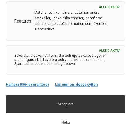
Janssen av CHMP för behandling
ALLTID AKTIV
av MS
Matchar och kombinerar data från andra
datakällor, Länka olika enheter, Identifierar
Features
Av
EMA
enheter baserat på information som överförs
automatiskt.
29 mar 2021
Etiketter:
CHMP
,
EMA
,
Janssen
,
Ponesimod
,
Ponvory
ALLTID AKTIV
Den 25 mars fick Ponvory positive opinion från CHMP.
Säkerställa säkerhet, förhindra och upptäcka bedrägerier
Den aktiva substansen är ponesimod. En möjlig
samt åtgärda fel, Leverera och visa reklam och innehåll,
Spara och meddela dina integritetsval.
verkningsmekanism är att ponesimod genomatt binda
till lymfocyter hindrar dessa att gå över till CNS.
Hantera 956-leverantörer
Läs mer om dessa syften
LÄS MER...
Acceptera
Neka