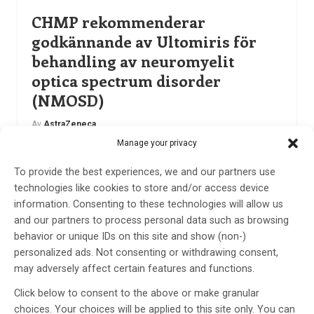
CHMP rekommenderar
godkännande av Ultomiris för
behandling av neuromyelit
optica spectrum disorder
(NMOSD)
Av
AstraZeneca
Manage your privacy
3 apr 2023
Etiketter:
Astrazeneca
,
CHMP
To provide the best experiences, we and our partners use
Inga skov observerades i pivotal studie av första och
technologies like cookies to store and/or access device
enda långverkande C5-hämmare, vilket tyder på
information. Consenting to these technologies will allow us
potential att förhindra långvarig funktionsnedsättning
and our partners to process personal data such as browsing
på grund av skov.
behavior or unique IDs on this site and show (non-)
LÄS MER...
personalized ads. Not consenting or withdrawing consent,
may adversely affect certain features and functions.
Click below to consent to the above or make granular
choices. Your choices will be applied to this site only. You can