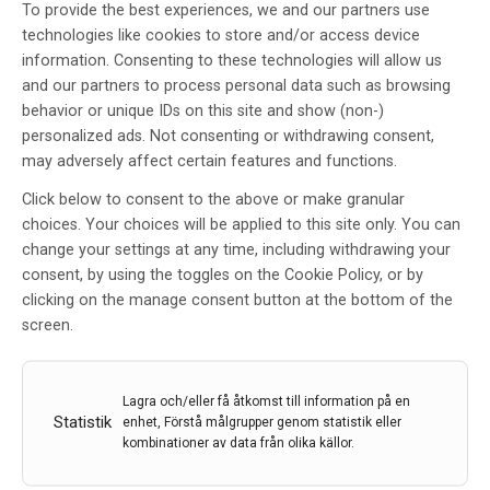
To provide the best experiences, we and our partners use
Ponvory ingår i
technologies like cookies to store and/or access device
högkostnadsskyddet vid MS
information. Consenting to these technologies will allow us
and our partners to process personal data such as browsing
Av
TLV
behavior or unique IDs on this site and show (non-)
personalized ads. Not consenting or withdrawing consent,
22 okt 2021
may adversely affect certain features and functions.
Etiketter:
Janssen
,
MS
,
Ponesimod
,
Ponvory
Click below to consent to the above or make granular
Ponvory som är en läkemedelsbehandling för vuxna
choices. Your choices will be applied to this site only. You can
patienter med skovvis multipel skleros (RMS) ingår i
change your settings at any time, including withdrawing your
högkostnadsskyddet från och med den 22 oktober
consent, by using the toggles on the Cookie Policy, or by
2021.
clicking on the manage consent button at the bottom of the
screen.
LÄS MER...
Lagra och/eller få åtkomst till information på en
Statistik
enhet, Förstå målgrupper genom statistik eller
Positive opinion för Ponvory från
kombinationer av data från olika källor.
Janssen av CHMP för behandling