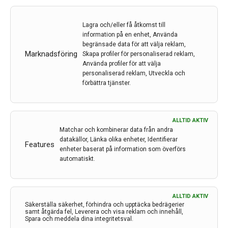
av MS
Lagra och/eller få åtkomst till
Av
EMA
information på en enhet, Använda
29 mar 2021
begränsade data för att välja reklam,
Marknadsföring
Skapa profiler för personaliserad reklam,
Etiketter:
CHMP
,
EMA
,
Janssen
,
Ponesimod
,
Ponvory
Använda profiler för att välja
personaliserad reklam, Utveckla och
Den 25 mars fick Ponvory positive opinion från CHMP.
förbättra tjänster.
Den aktiva substansen är ponesimod. En möjlig
verkningsmekanism är att ponesimod genomatt binda
till lymfocyter hindrar dessa att gå över till CNS.
ALLTID AKTIV
Matchar och kombinerar data från andra
LÄS MER...
datakällor, Länka olika enheter, Identifierar
Features
enheter baserat på information som överförs
automatiskt.
ALLTID AKTIV
Säkerställa säkerhet, förhindra och upptäcka bedrägerier
samt åtgärda fel, Leverera och visa reklam och innehåll,
Spara och meddela dina integritetsval.