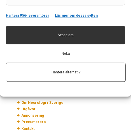
Hantera 956-leverantörer
Läs mer om dessa syften
Kontakt
Acceptera
Neurologi i Sverige
c/o Forskaren Office Hub
Neka
Hagaplan 4
113 68 Stockholm
Hantera alternativ
nis@pharma-industry.se
Länkar
Om Neurologi i Sverige
Utgåvor
Annonsering
Prenumerera
Kontakt