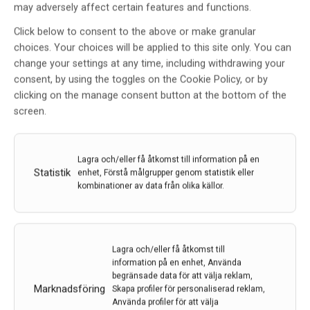
may adversely affect certain features and functions.
Click below to consent to the above or make granular
choices. Your choices will be applied to this site only. You can
change your settings at any time, including withdrawing your
consent, by using the toggles on the Cookie Policy, or by
clicking on the manage consent button at the bottom of the
screen.
Lagra och/eller få åtkomst till information på en
Hallonlika kärlförändringar kan lära oss mer om
Statistik
enhet, Förstå målgrupper genom statistik eller
olika former av demens
kombinationer av data från olika källor.
Hallonlika kärlförändringar i hjärnan är vanliga vid
vaskulär demens – som uppstår när kärlsjukdom
orsakar kronisk blodbrist i hjärnan – och även i
Lagra och/eller få åtkomst till
samband med andra tecken till kärlsjukdom. Det som
information på en enhet, Använda
förvånade forskarna var att hallonen också förekom
begränsade data för att välja reklam,
vid en…
Marknadsföring
Skapa profiler för personaliserad reklam,
Använda profiler för att välja
7 feb 2024