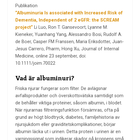
Publikation
”Albuminuria Is associated with Increased Risk of
Dementia, Independent of 2 eGFR: the SCREAM
project”
Li Luo, Ron T. Gansevoort, Lyanne M.
Kieneker, Yuanhang Yang, Alessandro Bosi, Rudolf A.
de Boer, Casper FM Franssen, Maria Eriksdotter, Juan-
Jesus Carrero, Pharm, Hong Xu, Journal of Internal
Medicine, online 23 september, doi:
10.1111/joim.70022
Vad är albuminuri?
Friska njurar fungerar som filter. De avlägsnar
avfallsprodukter och överskottsvätska samtidigt som
de behåller viktiga proteiner, såsom albumin, i blodet.
När njurarnas filtreringsfunktion försämras, ofta på
grund av högt blodtryck, diabetes, familjehistoria av
njursjukdom eller graviditetskomplikationer, börjar
albumin läcka ut i urinen. Detta protein i urinen är en
varningssignal som indikerar skador på kroppens små