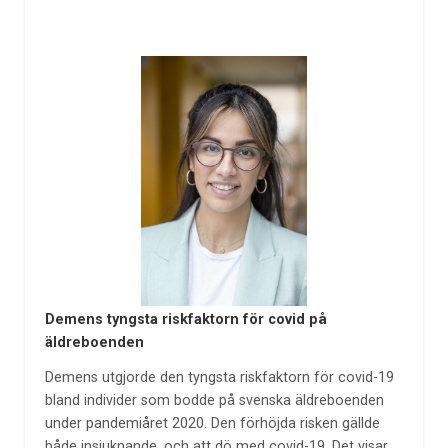
Demens tyngsta riskfaktorn för covid på
äldreboenden
Demens utgjorde den tyngsta riskfaktorn för covid-19
bland individer som bodde på svenska äldreboenden
under pandemiåret 2020. Den förhöjda risken gällde
både insjuknande, och att dö med covid-19. Det visar