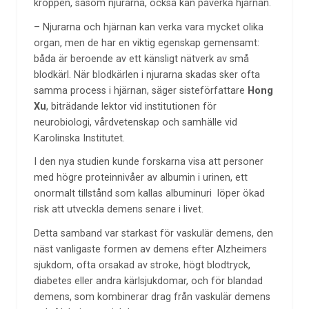
kroppen, såsom njurarna, också kan påverka hjärnan.
– Njurarna och hjärnan kan verka vara mycket olika
organ, men de har en viktig egenskap gemensamt:
båda är beroende av ett känsligt nätverk av små
blodkärl. När blodkärlen i njurarna skadas sker ofta
samma process i hjärnan, säger sisteförfattare
Hong
Xu
, biträdande lektor vid institutionen för
neurobiologi, vårdvetenskap och samhälle vid
Karolinska Institutet.
I den nya studien kunde forskarna visa att personer
med högre proteinnivåer av albumin i urinen, ett
onormalt tillstånd som kallas albuminuri löper ökad
risk att utveckla demens senare i livet.
Detta samband var starkast för vaskulär demens, den
näst vanligaste formen av demens efter Alzheimers
sjukdom, ofta orsakad av stroke, högt blodtryck,
diabetes eller andra kärlsjukdomar, och för blandad
demens, som kombinerar drag från vaskulär demens