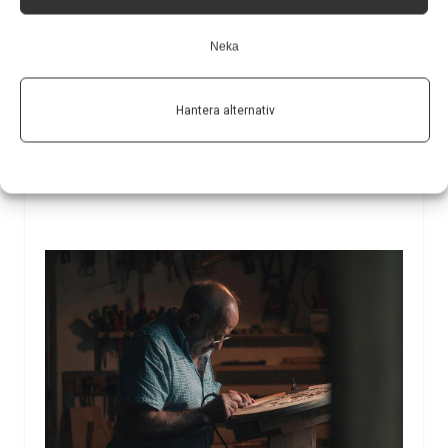
kronologiska ålder har signifikant ökad risk att drabbas
av stroke och demens, framför allt vaskulär demens.
Neka
Det visar en studie från Karolinska Institutet som
publiceras i Journal of Neurology, Neurosurgery and
Psychiatry.
Hantera alternativ
6 nov 2023