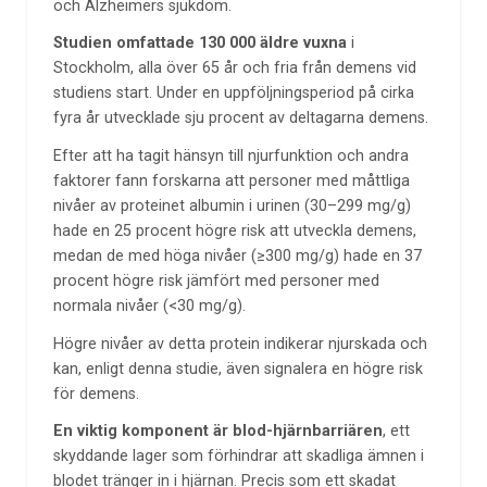
och Alzheimers sjukdom.
Studien omfattade 130 000 äldre vuxna
i
Stockholm, alla över 65 år och fria från demens vid
studiens start. Under en uppföljningsperiod på cirka
fyra år utvecklade sju procent av deltagarna demens.
Efter att ha tagit hänsyn till njurfunktion och andra
faktorer fann forskarna att personer med måttliga
nivåer av proteinet albumin i urinen (30–299 mg/g)
hade en 25 procent högre risk att utveckla demens,
medan de med höga nivåer (≥300 mg/g) hade en 37
procent högre risk jämfört med personer med
normala nivåer (<30 mg/g).
Högre nivåer av detta protein indikerar njurskada och
kan, enligt denna studie, även signalera en högre risk
för demens.
En viktig komponent är blod-hjärnbarriären
, ett
skyddande lager som förhindrar att skadliga ämnen i
blodet tränger in i hjärnan. Precis som ett skadat