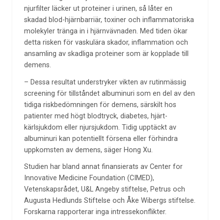
njurfilter läcker ut proteiner i urinen, så låter en
skadad blod-hjärnbarriär, toxiner och inflammatoriska
molekyler tränga in i hjärnvävnaden. Med tiden ökar
detta risken för vaskulära skador, inflammation och
ansamling av skadliga proteiner som är kopplade till
demens.
– Dessa resultat understryker vikten av rutinmässig
screening för tillståndet albuminuri som en del av den
tidiga riskbedömningen för demens, särskilt hos
patienter med högt blodtryck, diabetes, hjärt-
kärlsjukdom eller njursjukdom. Tidig upptäckt av
albuminuri kan potentiellt försena eller förhindra
uppkomsten av demens, säger Hong Xu.
Studien har bland annat finansierats av Center for
Innovative Medicine Foundation (CIMED),
Vetenskapsrådet, U&L Angeby stiftelse, Petrus och
Augusta Hedlunds Stiftelse och Åke Wibergs stiftelse.
Forskarna rapporterar inga intressekonflikter.