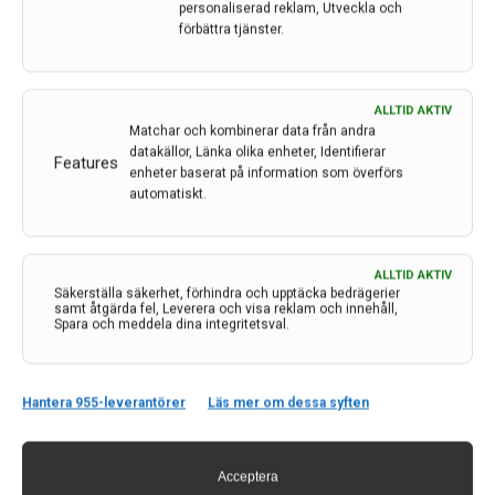
personaliserad reklam, Utveckla och
förbättra tjänster.
ALLTID AKTIV
Matchar och kombinerar data från andra
datakällor, Länka olika enheter, Identifierar
Features
enheter baserat på information som överförs
automatiskt.
ALLTID AKTIV
Säkerställa säkerhet, förhindra och upptäcka bedrägerier
samt åtgärda fel, Leverera och visa reklam och innehåll,
Spara och meddela dina integritetsval.
Hantera 955-leverantörer
Läs mer om dessa syften
Hög biologisk ålder kan öka risken för demens
och stroke
Acceptera
Personer med högre biologisk ålder än deras faktiska