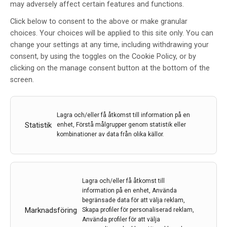
may adversely affect certain features and functions.
dubbelt så stor risk att utveckla demens jämfört med
de som aldrig varit infekterade. En ny studie från
Click below to consent to the above or make granular
Uppsala universitet bekräftar tidigare forskning som
choices. Your choices will be applied to this site only. You can
gjorts kring om herpes kan vara en…
change your settings at any time, including withdrawing your
consent, by using the toggles on the Cookie Policy, or by
14 feb 2024
clicking on the manage consent button at the bottom of the
screen.
Lagra och/eller få åtkomst till information på en
Statistik
enhet, Förstå målgrupper genom statistik eller
kombinationer av data från olika källor.
Lagra och/eller få åtkomst till
information på en enhet, Använda
begränsade data för att välja reklam,
Marknadsföring
Skapa profiler för personaliserad reklam,
Använda profiler för att välja