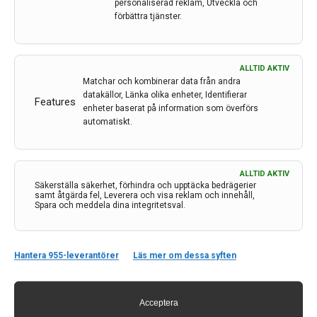
personaliserad reklam, Utveckla och
förbättra tjänster.
Hallonlika kärlförändringar kan lära oss mer om
olika former av demens
ALLTID AKTIV
Hallonlika kärlförändringar i hjärnan är vanliga vid
Matchar och kombinerar data från andra
vaskulär demens – som uppstår när kärlsjukdom
datakällor, Länka olika enheter, Identifierar
Features
orsakar kronisk blodbrist i hjärnan – och även i
enheter baserat på information som överförs
samband med andra tecken till kärlsjukdom. Det som
automatiskt.
förvånade forskarna var att hallonen också förekom
vid en…
ALLTID AKTIV
7 feb 2024
Säkerställa säkerhet, förhindra och upptäcka bedrägerier
samt åtgärda fel, Leverera och visa reklam och innehåll,
Spara och meddela dina integritetsval.
Hantera 955-leverantörer
Läs mer om dessa syften
Acceptera