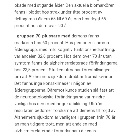
ökade med stigande ålder. Den aktuella biomarkören
fanns i blodet hos strax under åtta procent av
deltagarna i åldern 65 till 69 år, och hos drygt 65
procent hos dem över 90 år.
I gruppen 70-plussare med
demens fanns
markören hos 60 procent. Hos personer i samma
åldersgrupp, med mild kognitiv funktionsnedsättning,
var andelen 32,6 procent. Hos dem över 70 år utan
symtom fanns de alzheimerrelaterade förändringarna
hos 23,5 procent. Studien utmanar föreställningen
om att Alzheimers sjukdom drabbar främst kvinnor.
Det fanns inga könsskillnader i någon av
åldersgrupperna. Däremot kunde studien slå fast att
de neuropatologiska förändringarna var mindre
vanliga hos dem med högre utbildning. Utifrån
resultaten bedömer forskarna att demens till följd av
Alzheimers sjukdom är vanligare i gruppen från 70 år
än man tidigare trott, men att andelen med
alzheimerrelaterade förändringar i de yngre