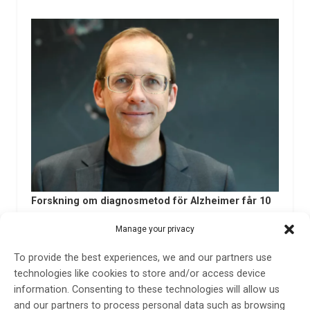
Forskning om diagnosmetod för Alzheimer får 10
miljoner av Torsten Söderbergs Stiftelse
Manage your privacy
Att hitta ett säkert och enkelt sätt att diagnostisera
Alzheimers sjukdom inom primärvården har länge varit
To provide the best experiences, we and our partners use
en dröm. Årets mottagare av Torsten Söderbergs
technologies like cookies to store and/or access device
Akademiprofessur i medicin, Oskar Hansson, professor
information. Consenting to these technologies will allow us
i neurologi vid Lunds universitet, är på god väg att
and our partners to process personal data such as browsing