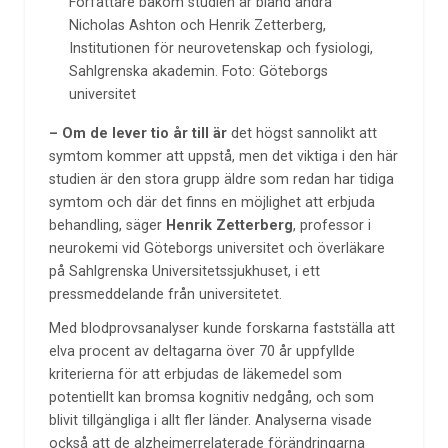
Författare bakom studien är bland andra
Nicholas Ashton och Henrik Zetterberg,
Institutionen för neurovetenskap och fysiologi,
Sahlgrenska akademin. Foto: Göteborgs
universitet
– Om de lever tio år till är
det högst sannolikt att
symtom kommer att uppstå, men det viktiga i den här
studien är den stora grupp äldre som redan har tidiga
symtom och där det finns en möjlighet att erbjuda
behandling, säger
Henrik Zetterberg
, professor i
neurokemi vid Göteborgs universitet och överläkare
på Sahlgrenska Universitetssjukhuset, i ett
pressmeddelande från universitetet.
Med blodprovsanalyser kunde forskarna fastställa att
elva procent av deltagarna över 70 år uppfyllde
kriterierna för att erbjudas de läkemedel som
potentiellt kan bromsa kognitiv nedgång, och som
blivit tillgängliga i allt fler länder. Analyserna visade
också att de alzheimerrelaterade förändringarna