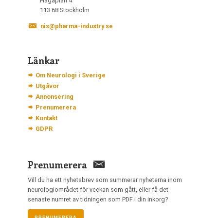
Hagaplan 4
113 68 Stockholm
nis@pharma-industry.se
Länkar
Om Neurologi i Sverige
Utgåvor
Annonsering
Prenumerera
Kontakt
GDPR
Prenumerera
Vill du ha ett nyhetsbrev som summerar nyheterna inom
neurologiområdet för veckan som gått, eller få det
senaste numret av tidningen som PDF i din inkorg?
PRENUMERERA