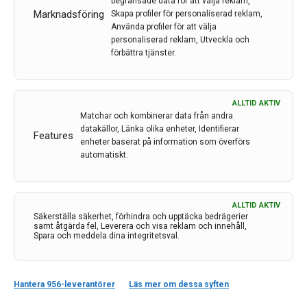
upptäcka alzheimer
begränsade data för att välja reklam,
Marknadsföring
Skapa profiler för personaliserad reklam,
Ett blodprov är lika träffsäkert – och i vissa fall
Använda profiler för att välja
överlägset – ryggvätskeprov för att ställa en
personaliserad reklam, Utveckla och
förbättra tjänster.
alzheimerdiagnos. Det visar en studie.
29 feb 2024
ALLTID AKTIV
Matchar och kombinerar data från andra
datakällor, Länka olika enheter, Identifierar
Features
enheter baserat på information som överförs
automatiskt.
ALLTID AKTIV
Säkerställa säkerhet, förhindra och upptäcka bedrägerier
samt åtgärda fel, Leverera och visa reklam och innehåll,
Spara och meddela dina integritetsval.
Hantera 956-leverantörer
Läs mer om dessa syften