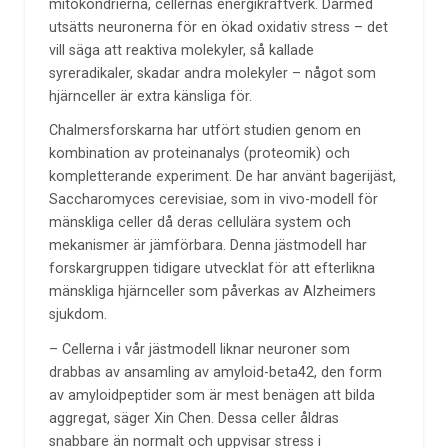
mitokondrierna, cellernas energikraftverk. Därmed
utsätts neuronerna för en ökad oxidativ stress – det
vill säga att reaktiva molekyler, så kallade
syreradikaler, skadar andra molekyler – något som
hjärnceller är extra känsliga för.
Chalmersforskarna har utfört studien genom en
kombination av proteinanalys (proteomik) och
kompletterande experiment. De har använt bagerijäst,
Saccharomyces cerevisiae, som in vivo-modell för
mänskliga celler då deras cellulära system och
mekanismer är jämförbara. Denna jästmodell har
forskargruppen tidigare utvecklat för att efterlikna
mänskliga hjärnceller som påverkas av Alzheimers
sjukdom.
– Cellerna i vår jästmodell liknar neuroner som
drabbas av ansamling av amyloid-beta42, den form
av amyloidpeptider som är mest benägen att bilda
aggregat, säger Xin Chen. Dessa celler åldras
snabbare än normalt och uppvisar stress i