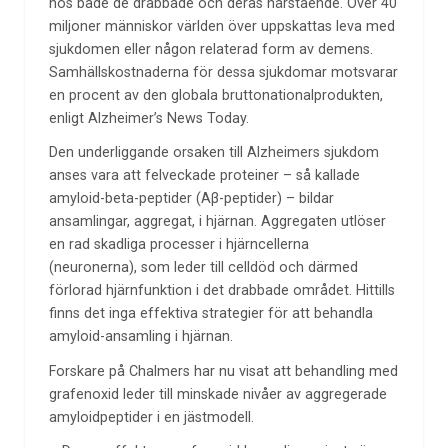
hos både de drabbade och deras närstående. Över 40
miljoner människor världen över uppskattas leva med
sjukdomen eller någon relaterad form av demens.
Samhällskostnaderna för dessa sjukdomar motsvarar
en procent av den globala bruttonationalprodukten,
enligt Alzheimer’s News Today.
Den underliggande orsaken till Alzheimers sjukdom
anses vara att felveckade proteiner – så kallade
amyloid-beta-peptider (Aβ-peptider) – bildar
ansamlingar, aggregat, i hjärnan. Aggregaten utlöser
en rad skadliga processer i hjärncellerna
(neuronerna), som leder till celldöd och därmed
förlorad hjärnfunktion i det drabbade området. Hittills
finns det inga effektiva strategier för att behandla
amyloid-ansamling i hjärnan.
Forskare på Chalmers har nu visat att behandling med
grafenoxid leder till minskade nivåer av aggregerade
amyloidpeptider i en jästmodell.