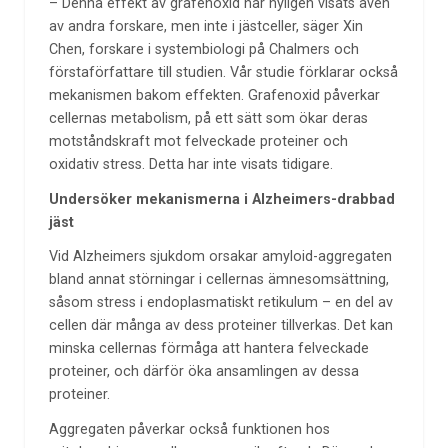
– Denna effekt av grafenoxid har nyligen visats även
av andra forskare, men inte i jästceller, säger Xin
Chen, forskare i systembiologi på Chalmers och
förstaförfattare till studien. Vår studie förklarar också
mekanismen bakom effekten. Grafenoxid påverkar
cellernas metabolism, på ett sätt som ökar deras
motståndskraft mot felveckade proteiner och
oxidativ stress. Detta har inte visats tidigare.
Undersöker mekanismerna i Alzheimers-drabbad
jäst
Vid Alzheimers sjukdom orsakar amyloid-aggregaten
bland annat störningar i cellernas ämnesomsättning,
såsom stress i endoplasmatiskt retikulum – en del av
cellen där många av dess proteiner tillverkas. Det kan
minska cellernas förmåga att hantera felveckade
proteiner, och därför öka ansamlingen av dessa
proteiner.
Aggregaten påverkar också funktionen hos