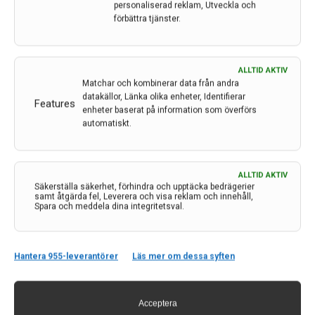
personaliserad reklam, Utveckla och
ny biomarkörtest i ryggmärgsvätska (CSF) som kan
förbättra tjänster.
upptäcka tidig tau-patologi, vilket ger hopp om tidigare
diagnos och behandling av Alzheimers sjukdom.
Tohidul Islam, korresponderande författare,…
ALLTID AKTIV
24 apr 2025
Matchar och kombinerar data från andra
datakällor, Länka olika enheter, Identifierar
Features
enheter baserat på information som överförs
automatiskt.
ALLTID AKTIV
Säkerställa säkerhet, förhindra och upptäcka bedrägerier
samt åtgärda fel, Leverera och visa reklam och innehåll,
Spara och meddela dina integritetsval.
Blodprov kan utesluta begynnande demens
Forskare vid Karolinska Institutet har visat hur några
Hantera 955-leverantörer
Läs mer om dessa syften
specifika biomarkörer i blod hos kognitivt friska äldre
kan förutsäga utvecklingen av demens upp till tio år
Acceptera
innan diagnos. En ny studie publicerad i Nature