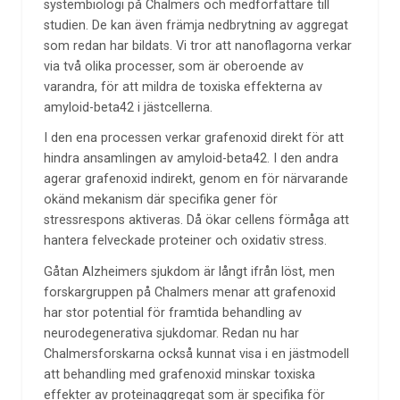
systembiologi på Chalmers och medförfattare till
studien. De kan även främja nedbrytning av aggregat
som redan har bildats. Vi tror att nanoflagorna verkar
via två olika processer, som är oberoende av
varandra, för att mildra de toxiska effekterna av
amyloid-beta42 i jästcellerna.
I den ena processen verkar grafenoxid direkt för att
hindra ansamlingen av amyloid-beta42. I den andra
agerar grafenoxid indirekt, genom en för närvarande
okänd mekanism där specifika gener för
stressrespons aktiveras. Då ökar cellens förmåga att
hantera felveckade proteiner och oxidativ stress.
Gåtan Alzheimers sjukdom är långt ifrån löst, men
forskargruppen på Chalmers menar att grafenoxid
har stor potential för framtida behandling av
neurodegenerativa sjukdomar. Redan nu har
Chalmersforskarna också kunnat visa i en jästmodell
att behandling med grafenoxid minskar toxiska
effekter av proteinaggregat som är specifika för