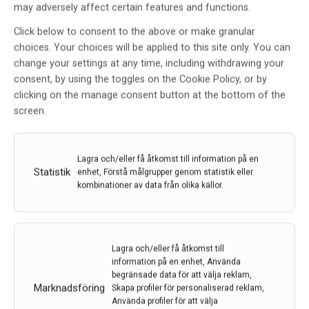
may adversely affect certain features and functions.
Den senaste tidens medicinska genombrott inom
Alzheimer har alla de gemensamt – att de bromsar
Click below to consent to the above or make granular
nedbrytningen av hjärnan. Ingen kan bygga upp det
choices. Your choices will be applied to this site only. You can
som redan dött. ”Vi har hittat ett sätt att hitta tecken
change your settings at any time, including withdrawing your
på kognitiv svikt vid Alzheimer betydligt…
consent, by using the toggles on the Cookie Policy, or by
24 apr 2025
clicking on the manage consent button at the bottom of the
screen.
Lagra och/eller få åtkomst till information på en
Statistik
enhet, Förstå målgrupper genom statistik eller
kombinationer av data från olika källor.
Ny möjlighet för tidig diagnos och behandling av
Lagra och/eller få åtkomst till
Alzheimers
information på en enhet, Använda
begränsade data för att välja reklam,
Forskare vid Göteborgs universitet, i samarbete med
Marknadsföring
Skapa profiler för personaliserad reklam,
forskare vid University of Pittsburgh, har upptäckt en
Använda profiler för att välja