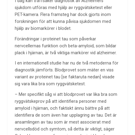
I dag kan träffsäker diagnostik av Alzheimers
sjukdom utföras med hjälp av ryggvätsketest eller
PET-kamera. Flera framsteg har dock gjorts inom
forskningen för att kunna påvisa sjukdomen med
hjälp av biomarkörer i blodet.
Förändringar i proteinet tau som påverkar
nervcellernas funktion och beta-amyloid, som bildar
plack i hjärnan, är två viktiga markörer vid alzheimer.
I en internationell studie har nu de två metoderna för
diagnostik jämförts. Blodprovet som mäter en viss
variant av proteinet tau [se faktaruta nedan] visade
sig vara lika bra som ryggvätsketest.
– Mer specifikt såg vi att blodprovet var lika bra som
ryggvätskeprov på att identifiera personer med
amyloid i hjärnan, och faktiskt ännu bättre på att
identifiera de som även har upplagring av tau. Det är
ansamlingen av tau som är mest associerat med
nervcellsdöd och symtom, så detta är viktigt, säger