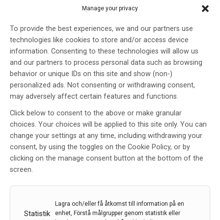
Manage your privacy
To provide the best experiences, we and our partners use
technologies like cookies to store and/or access device
Blodprov kan utesluta begynnande demens
information. Consenting to these technologies will allow us
Forskare vid Karolinska Institutet har visat hur några
and our partners to process personal data such as browsing
specifika biomarkörer i blod hos kognitivt friska äldre
behavior or unique IDs on this site and show (non-)
kan förutsäga utvecklingen av demens upp till tio år
personalized ads. Not consenting or withdrawing consent,
innan diagnos. En ny studie publicerad i Nature
may adversely affect certain features and functions.
Medicine har undersökt några specifika biomarkörers
Click below to consent to the above or make granular
möjligheter…
choices. Your choices will be applied to this site only. You can
24 apr 2025
change your settings at any time, including withdrawing your
consent, by using the toggles on the Cookie Policy, or by
clicking on the manage consent button at the bottom of the
screen.
Lagra och/eller få åtkomst till information på en
Statistik
enhet, Förstå målgrupper genom statistik eller