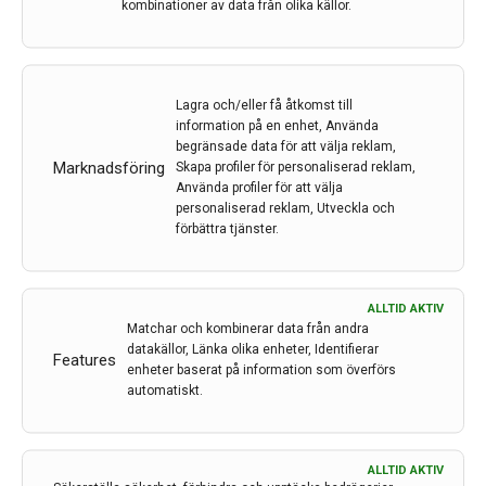
kombinationer av data från olika källor.
Lagra och/eller få åtkomst till
information på en enhet, Använda
begränsade data för att välja reklam,
Marknadsföring
Skapa profiler för personaliserad reklam,
Använda profiler för att välja
personaliserad reklam, Utveckla och
Upptäckt visar hur inflammation sprids snabbt i
förbättra tjänster.
kroppen
De små blåsorna som sitter på cellytan har större
betydelse för spridning av inflammation och ämnen till
ALLTID AKTIV
andra delar av kroppen än vad man tidigare känt till.
Matchar och kombinerar data från andra
datakällor, Länka olika enheter, Identifierar
Features
4 mar 2024
enheter baserat på information som överförs
automatiskt.
ALLTID AKTIV