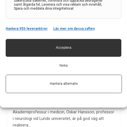
Säkerställa säkerhet, förhindra och upptäcka bedrägerier
samt åtgärda fel, Leverera och visa reklam och innehåll,
Spara och meddela dina integritetsval.
Hantera 955-leverantörer
Läs mer om dessa syften
Acceptera
Neka
Forskning om diagnosmetod för Alzheimer får 10
miljoner av Torsten Söderbergs Stiftelse
Hantera alternativ
Att hitta ett säkert och enkelt sätt att diagnostisera
Alzheimers sjukdom inom primärvården har länge varit
en dröm. Årets mottagare av Torsten Söderbergs
Akademiprofessur i medicin, Oskar Hansson, professor
i neurologi vid Lunds universitet, är på god väg att
realisera…