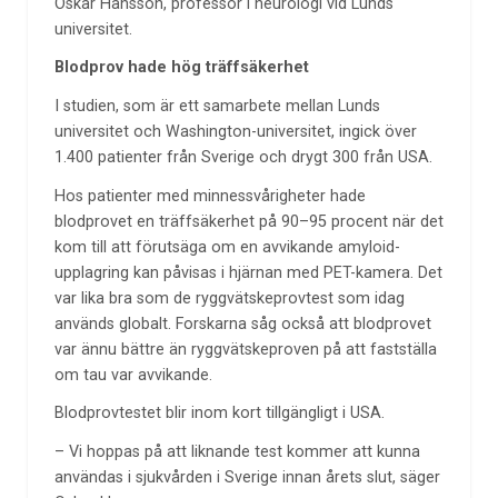
Oskar Hansson, professor i neurologi vid Lunds
universitet.
Blodprov hade hög träffsäkerhet
I studien, som är ett samarbete mellan Lunds
universitet och Washington-universitet, ingick över
1.400 patienter från Sverige och drygt 300 från USA.
Hos patienter med minnessvårigheter hade
blodprovet en träffsäkerhet på 90–95 procent när det
kom till att förutsäga om en avvikande amyloid-
upplagring kan påvisas i hjärnan med PET-kamera. Det
var lika bra som de ryggvätskeprovtest som idag
används globalt. Forskarna såg också att blodprovet
var ännu bättre än ryggvätskeproven på att fastställa
om tau var avvikande.
Blodprovtestet blir inom kort tillgängligt i USA.
– Vi hoppas på att liknande test kommer att kunna
användas i sjukvården i Sverige innan årets slut, säger