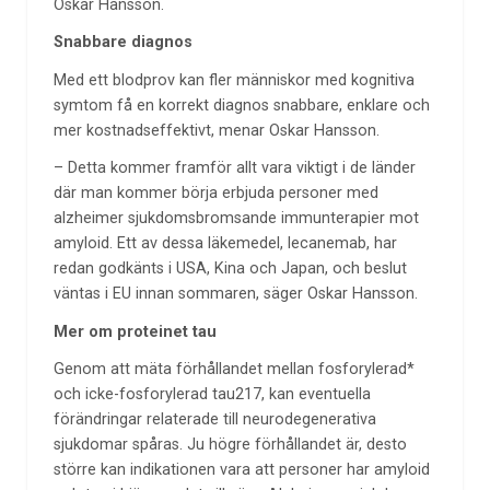
Oskar Hansson.
Snabbare diagnos
Med ett blodprov kan fler människor med kognitiva
symtom få en korrekt diagnos snabbare, enklare och
mer kostnadseffektivt, menar Oskar Hansson.
– Detta kommer framför allt vara viktigt i de länder
där man kommer börja erbjuda personer med
alzheimer sjukdomsbromsande immunterapier mot
amyloid. Ett av dessa läkemedel, lecanemab, har
redan godkänts i USA, Kina och Japan, och beslut
väntas i EU innan sommaren, säger Oskar Hansson.
Mer om proteinet tau
Genom att mäta förhållandet mellan fosforylerad*
och icke-fosforylerad tau217, kan eventuella
förändringar relaterade till neurodegenerativa
sjukdomar spåras. Ju högre förhållandet är, desto
större kan indikationen vara att personer har amyloid