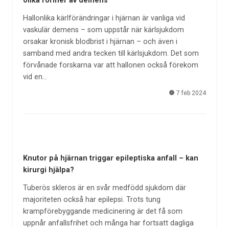
olika former av demens
Hallonlika kärlförändringar i hjärnan är vanliga vid
vaskulär demens – som uppstår när kärlsjukdom
orsakar kronisk blodbrist i hjärnan – och även i
samband med andra tecken till kärlsjukdom. Det som
förvånade forskarna var att hallonen också förekom
vid en…
7 feb 2024
Knutor på hjärnan triggar epileptiska anfall – kan
kirurgi hjälpa?
Tuberös skleros är en svår medfödd sjukdom där
majoriteten också har epilepsi. Trots tung
krampförebyggande medicinering är det få som
uppnår anfallsfrihet och många har fortsatt dagliga