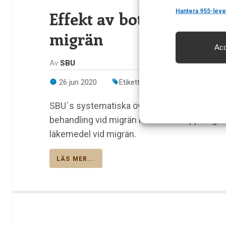
Features
Hantera 955-leve
Effekt av botulinumtoxi
migrän
Acc
Säkerställa 
och innehåll
Av
SBU
26 jun 2020
Etiketter:
botulinumtoxin
,
Migr
SBU´s systematiska översikt som studerat 
behandling vid migrän hos vuxna. Uppdraget är
läkemedel vid migrän.
LÄS MER...