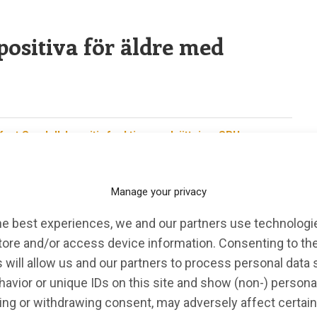
positiva för äldre med
Knut Sundell
,
kognitiv funktionsnedsättning
,
SBU
att kognitiv funktionsnedsättning, dels hjälpa vid
demenssjukdom. Det visar två välgjorda systematiska
Manage your privacy
he best experiences, we and our partners use technologie
tore and/or access device information. Consenting to th
 will allow us and our partners to process personal data
avior or unique IDs on this site and show (non-) persona
ng or withdrawing consent, may adversely affect certain