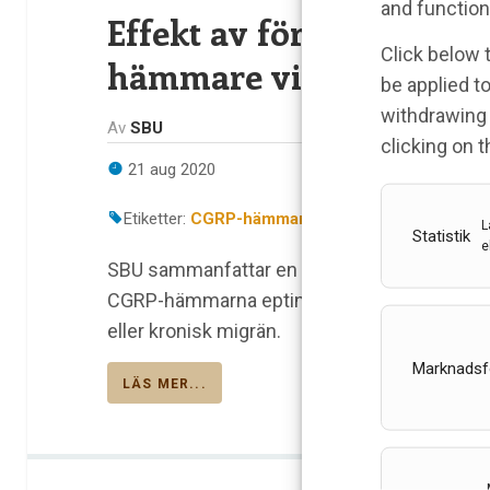
and function
Effekt av förebyggand
Click below 
hämmare vid migrän
be applied to
withdrawing 
Av
SBU
clicking on 
21 aug 2020
Etiketter:
CGRP-hämmare
,
eptinezumab
,
Erenu
L
Statistik
e
SBU sammanfattar en systematisk översikt 
CGRP-hämmarna eptinezumab, erenumab, f
eller kronisk migrän.
Marknadsf
LÄS MER...