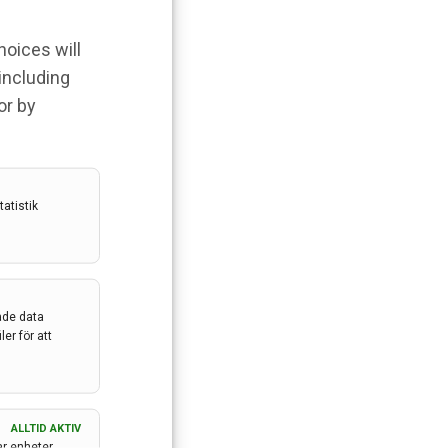
hoices will
 including
or by
atistik
ade data
er för att
ALLTID AKTIV
ar enheter