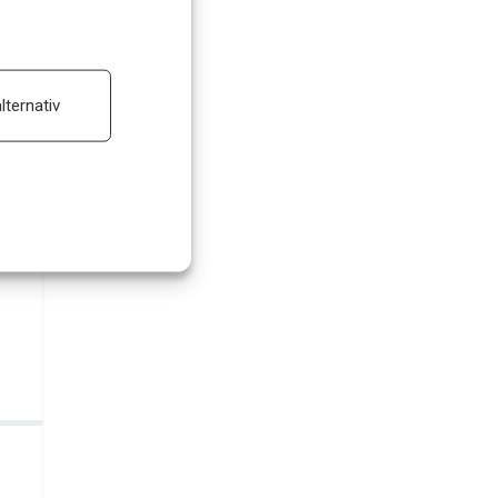
ALLTID AKTIV
lternativ
 reklam