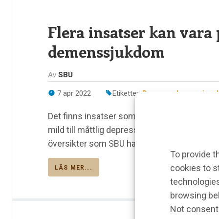
Flera insatser kan vara 
demenssjukdom
Av
SBU
7 apr 2022
Etiketter:
Demens
,
depression
,
Det finns insatser som dels kan bromsa forts
mild till måttlig depression hos äldre med 
översikter som SBU har granskat.
To provide t
cookies to s
LÄS MER...
technologies
browsing beh
Not consenti