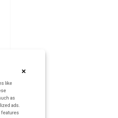
s like
ese
 such as
lized ads.
 features