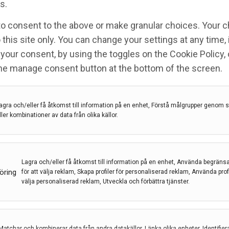
s.
e behandling med CGRP-
to consent to the above or make granular choices. Your c
 this site only. You can change your settings at any time,
your consent, by using the toggles on the Cookie Policy, 
the manage consent button at the bottom of the screen.
mab
,
fremanuzumab
,
Galcanezumab
,
Migrän
,
SBU
agra och/eller få åtkomst till information på en enhet, Förstå målgrupper genom st
ller kombinationer av data från olika källor.
som utvärderat den förebyggande effekten av
remanuzumab och galcanezumab vid episodisk
Lagra och/eller få åtkomst till information på en enhet, Använda begräns
öring
för att välja reklam, Skapa profiler för personaliserad reklam, Använda profil
välja personaliserad reklam, Utveckla och förbättra tjänster.
Matchar och kombinerar data från andra datakällor, Länka olika enheter, Identifier