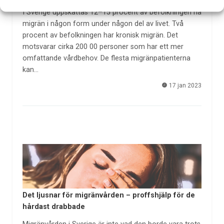
I Sverige uppskattas 12–15 procent av befolkningen ha
migrän i någon form under någon del av livet. Två
procent av befolkningen har kronisk migrän. Det
motsvarar cirka 200 00 personer som har ett mer
omfattande vårdbehov. De flesta migränpatienterna
kan…
17 jan 2023
Det ljusnar för migränvården – proffshjälp för de
hårdast drabbade