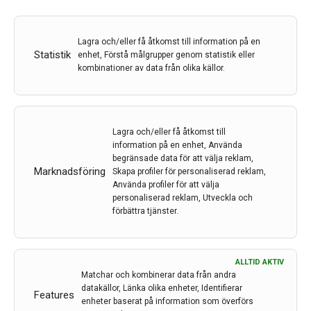
Sköterskeledda migränkliniker gynnar alla
inblandade
Lagra och/eller få åtkomst till information på en
Behovet av att botulinomtoxinbehandla patienter med
Statistik
enhet, Förstå målgrupper genom statistik eller
kronisk migrän ökar. Samtidigt är bristen på neurologer
kombinationer av data från olika källor.
stor. Lösningen kan vara att utbilda sjuksköterskor och
låta dem leda arbetet på migränmottagningar samt
sköta eventuella botulinumtoxininjektioner. Och, inte
minst, effektivisera klinikerna så att man…
Lagra och/eller få åtkomst till
information på en enhet, Använda
17 feb 2023
begränsade data för att välja reklam,
Marknadsföring
Skapa profiler för personaliserad reklam,
Använda profiler för att välja
personaliserad reklam, Utveckla och
förbättra tjänster.
ALLTID AKTIV
Matchar och kombinerar data från andra
datakällor, Länka olika enheter, Identifierar
Features
enheter baserat på information som överförs