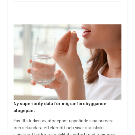
Ny superiority data för migränförebyggande
atogepant
Fas III-studien av atogepant uppnådde sina primära
och sekundära effektmått och visar statistiskt
signifikant bättre tolerabilitet jämfört med topiramat.