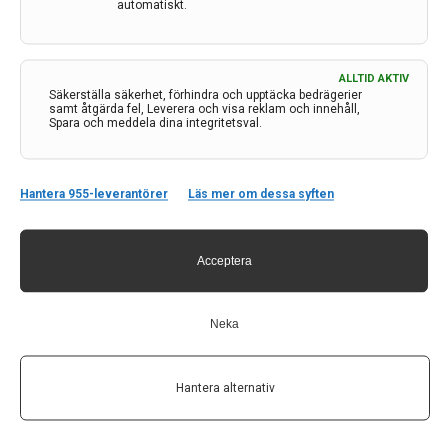
automatiskt.
ALLTID AKTIV
Säkerställa säkerhet, förhindra och upptäcka bedrägerier
samt åtgärda fel, Leverera och visa reklam och innehåll,
Spara och meddela dina integritetsval.
På jakt efter den optimala migränmedicinen
För att medicin mot migrän ska vara effektiv är det
Hantera 955-leverantörer
Läs mer om dessa syften
viktigt att den aktiva substansen omedelbart kommer
ut i blodet. De piller som idag finns på marknaden
passerar flera organ i kroppen och tappar därmed i
Acceptera
effekt på vägen. Ett…
26 jan 2023
Neka
Hantera alternativ
Ny riktlinje för behandling av migrän