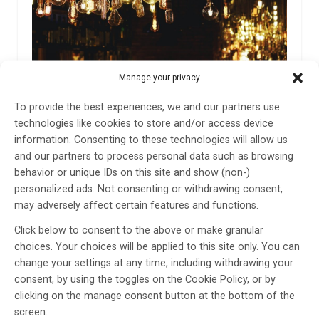
Flimmer från led-lampor kan ge huvudvärk
Manage your privacy
Led-lampors flimmer kan ge huvudvärk och migrän. Så
To provide the best experiences, we and our partners use
här vet du om du (sannolikt) har en flimrande led-
technologies like cookies to store and/or access device
lampa hemma – och så här jobbar forskare mot
information. Consenting to these technologies will allow us
flimret.
and our partners to process personal data such as browsing
behavior or unique IDs on this site and show (non-)
28 apr 2023
personalized ads. Not consenting or withdrawing consent,
may adversely affect certain features and functions.
Click below to consent to the above or make granular
choices. Your choices will be applied to this site only. You can
change your settings at any time, including withdrawing your
consent, by using the toggles on the Cookie Policy, or by
clicking on the manage consent button at the bottom of the
screen.