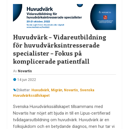
Huvudvärk – Vidareutbildning
för huvudvärksintresserade
specialister – Fokus på
komplicerade patientfall
Av
Novartis
14 jun 2022
Etiketter:
Huvudvärk
,
Migrän
,
Novartis
,
Svenska
Huvudvärkssällskapet
Svenska Huvudvärkssällskapet tillsammans med
Novartis har nöjet att bjuda in till en Lipus-certifierad
tvådagarsutbildning om huvudvärk. Huvudvärk är en
folksjukdom och en betydande diagnos, men hur tar vi