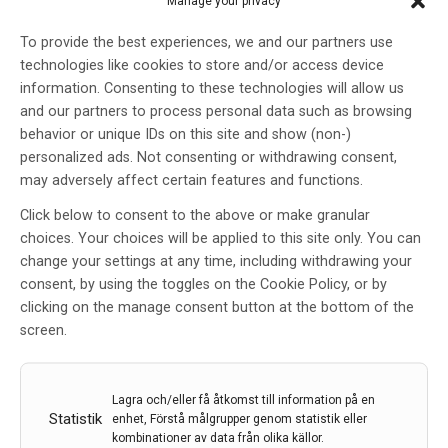
Manage your privacy
godkändes av EU-kommissionen i mars 2021 för
behandling av vuxna patienter med skovvis MS (även
To provide the best experiences, we and our partners use
kallad RMS*) – den vanligaste formen av MS, vilken
technologies like cookies to store and/or access device
kännetecknas av att man får tydliga och
information. Consenting to these technologies will allow us
återkommande besvärsperioder, så kallade skov.
and our partners to process personal data such as browsing
Ofatumumab subventioneras för 1)patienter med låg
behavior or unique IDs on this site and show (non-)
till måttlig sjukdomsaktivitet och 2)patienter med
personalized ads. Not consenting or withdrawing consent,
högaktiv sjukdom endast när behandling med rituximab
may adversely affect certain features and functions.
inte är lämplig.
Click below to consent to the above or make granular
choices. Your choices will be applied to this site only. You can
LÄS MER...
change your settings at any time, including withdrawing your
consent, by using the toggles on the Cookie Policy, or by
clicking on the manage consent button at the bottom of the
screen.
Positivt CHMP utlåtande för
Kesimpta för vuxna med
relapserande MS
Lagra och/eller få åtkomst till information på en
Statistik
enhet, Förstå målgrupper genom statistik eller
Av
Novartis
kombinationer av data från olika källor.