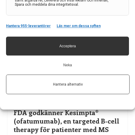
och har positiva effekter på
samt åtgärda fel, Leverera och visa reklam och innehåll,
Spara och meddela dina integritetsval.
kognition
Av
Novartis
Hantera 955-leverantörer
Läs mer om dessa syften
22 sep 2020
Etiketter:
Mayzent
,
MS
,
Novartis
,
sekundär progressiv
multipel skleros
,
Siponimod
,
SPMS
Acceptera
Förbättringar i kognitiv bearbetningshastighet hos
patienter med aktiv SPMS som behandlades med
Neka
siponimod kunde visas i data från EXPAND studien 1
LÄS MER...
Hantera alternativ
FDA godkänner Kesimpta®
(ofatumumab), en targeted B-cell
therapy för patienter med MS