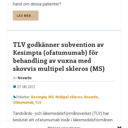
hand om dessa patienter?
LÄS MER...
TLV godkänner subvention av
Kesimpta (ofatumumab) för
behandling av vuxna med
skovvis multipel skleros (MS)
Av
Novartis
27 okt 2021
Etiketter:
Kesimpta
,
MS
,
Multipel skleros
,
Novartis
,
Ofatumumab
,
TLV
Tandvårds- och läkemedelsförmånsverket (TLV) har
beslutat att ofatumumab ingår i läkemedelsförmånen
från och med den 22 oktober 2021.1 Ofatumumab