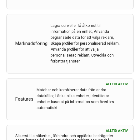
2 feb 2021
Etiketter:
Kesimpta
,
MS
,
Novartis
,
Ofatumumab
,
teriflunomid
Lagra och/eller få åtkomst till
information på en enhet, Använda
Ofatumumab är en B-cells terapi med bättre
begränsade data för att välja reklam,
effektivitet och liknande säkerhet och tolerabilitet som
Marknadsföring
Skapa profiler för personaliserad reklam,
teriflunomid, en first-line behandling vid MS. Det
Använda profiler för att välja
positiva utlåtandet baseeras på fas-III studien
personaliserad reklam, Utveckla och
förbättra tjänster.
ASCLEPIOS som visade en minskning av antalet årliga
relapser med över 50% jämfört med teriflunomid.
LÄS MER...
ALLTID AKTIV
Matchar och kombinerar data från andra
datakällor, Länka olika enheter, Identifierar
Features
enheter baserat på information som överförs
automatiskt.
Ny data visar på att tidig
behandling med Mayzent
försenar funktionsnedsättning
ALLTID AKTIV
Säkerställa säkerhet, förhindra och upptäcka bedrägerier