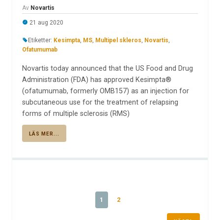
Av
Novartis
21 aug 2020
Etiketter:
Kesimpta
,
MS
,
Multipel skleros
,
Novartis
,
Ofatumumab
Novartis today announced that the US Food and Drug
Administration (FDA) has approved Kesimpta®
(ofatumumab, formerly OMB157) as an injection for
subcutaneous use for the treatment of relapsing
forms of multiple sclerosis (RMS)
LÄS MER...
1
2