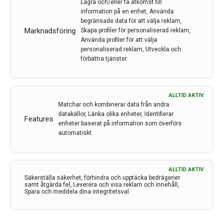
Lagra och/eller få åtkomst till
information på en enhet, Använda
begränsade data för att välja reklam,
Forskare föreslår en ny
Marknadsföring
Skapa profiler för personaliserad reklam,
Använda profiler för att välja
biomarkör för tidig upptäckt och
personaliserad reklam, Utveckla och
diagnos av Alzheimers sjukdom
förbättra tjänster.
Av
Karolinska Institutet
30 mar 2023
ALLTID AKTIV
Matchar och kombinerar data från andra
Etiketter:
Alzheimers sjukdom
,
Biomarkör
,
Karolinska
datakällor, Länka olika enheter, Identifierar
Features
Institutet
enheter baserat på information som överförs
automatiskt.
Alzheimers sjukdom utgör den vanligaste orsaken till
demens som drabbar miljontals människor världen
över. Eftersom förändringarna i hjärnan kan börja 10–
ALLTID AKTIV
20 år innan den kliniska symptomen på Alzheimers
Säkerställa säkerhet, förhindra och upptäcka bedrägerier
sjukdom, finns det ett starkt behov för identifiering av
samt åtgärda fel, Leverera och visa reklam och innehåll,
Spara och meddela dina integritetsval.
tidiga biomarkörer som kan förutsäga framtida
påverkan på kognitiv funktion. Detta kan vara något
som några KI-forskare är på spåren. Deras senaste