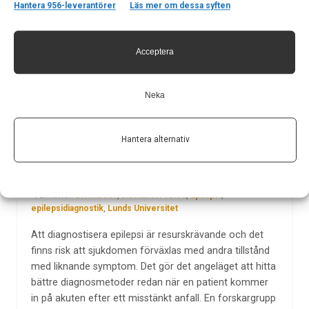
Hantera 956-leverantörer
Läs mer om dessa syften
studie finns nu publicerad i Nature Reviews Neurology.
LÄS MER...
Acceptera
Neka
Bättre epilepsidiagnostik – med
immunsvaret som ledtråd
Hantera alternativ
Av
Lunds universitet
13 mar 2023
Etiketter:
Biomarkör
,
biomarkör i blod
,
Epilepsi
,
epilepsidiagnostik
,
Lunds Universitet
Att diagnostisera epilepsi är resurskrävande och det
finns risk att sjukdomen förväxlas med andra tillstånd
med liknande symptom. Det gör det angeläget att hitta
bättre diagnosmetoder redan när en patient kommer
in på akuten efter ett misstänkt anfall. En forskargrupp