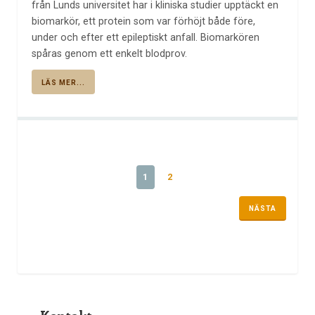
från Lunds universitet har i kliniska studier upptäckt en
biomarkör, ett protein som var förhöjt både före,
under och efter ett epileptiskt anfall. Biomarkören
spåras genom ett enkelt blodprov.
LÄS MER...
1
2
NÄSTA