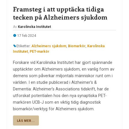
Framsteg i att upptäcka tidiga
tecken på Alzheimers sjukdom
Av
Karolinska Institutet
17 feb 2024
Etiketter:
Alzheimers sjukdom
,
Biomarkör
,
Karolinska
Institutet
,
PET-markör
Forskare vid Karolinska Institutet har gjort spännande
upptäckter om Alzheimers sjukdom, en vanlig form av
demens som påverkar miljontals människor runt om i
världen. I en studie publicerad i Alzheimer’s &
Dementia: Alzheimer’s Associations tidskrift, har de
utforskat potentialen hos den nya synaptiska PET-
markören UCB-J som en viktig tidig diagnostisk
biomarkör/verktyg för Alzheimers sjukdom.
LÄS MER...