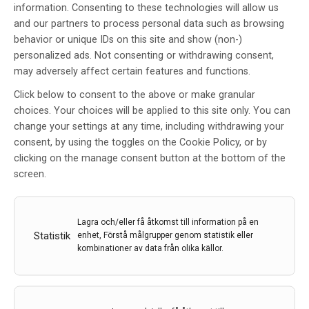
information. Consenting to these technologies will allow us
and our partners to process personal data such as browsing
behavior or unique IDs on this site and show (non-)
personalized ads. Not consenting or withdrawing consent,
Sockermolekyl i blodet kan
may adversely affect certain features and functions.
förutse alzheimer
Click below to consent to the above or make granular
Av
Karolinska Institutet
choices. Your choices will be applied to this site only. You can
change your settings at any time, including withdrawing your
12 apr 2023
consent, by using the toggles on the Cookie Policy, or by
Etiketter:
Alzheimers sjukdom
,
Biomarkör
,
Karolinska
clicking on the manage consent button at the bottom of the
Institutet
,
sockermolekyl
screen.
Tidig diagnos och behandling av Alzheimers sjukdom
kräver säkra och kostnadseffektiva screeningmetoder.
Lagra och/eller få åtkomst till information på en
Forskare vid Karolinska Institutet har funnit att en
Statistik
enhet, Förstå målgrupper genom statistik eller
sockermolekyl i blodet har ett samband med nivån av
kombinationer av data från olika källor.
tau-protein.
LÄS MER...