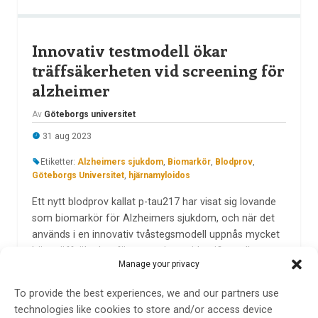
Innovativ testmodell ökar
träffsäkerheten vid screening för
alzheimer
Av
Göteborgs universitet
31 aug 2023
Etiketter:
Alzheimers sjukdom
,
Biomarkör
,
Blodprov
,
Göteborgs Universitet
,
hjärnamyloidos
Ett nytt blodprov kallat p-tau217 har visat sig lovande
som biomarkör för Alzheimers sjukdom, och när det
används i en innovativ tvåstegsmodell uppnås mycket
hög träffsäkerhet för att antingen identifiera eller
Manage your privacy
utesluta hjärnamyloidos, den viktigaste och
tidigaste sjukliga förändring som kan leda till alzheimer.
To provide the best experiences, we and our partners use
technologies like cookies to store and/or access device
LÄS MER...