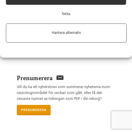
Länkar
Neka
Om Neurologi i Sverige
Utgåvor
Hantera alternativ
Annonsering
Prenumerera
Kontakt
GDPR
Prenumerera
Vill du ha ett nyhetsbrev som summerar nyheterna inom
neurologiområdet för veckan som gått, eller få det
senaste numret av tidningen som PDF i din inkorg?
PRENUMERERA