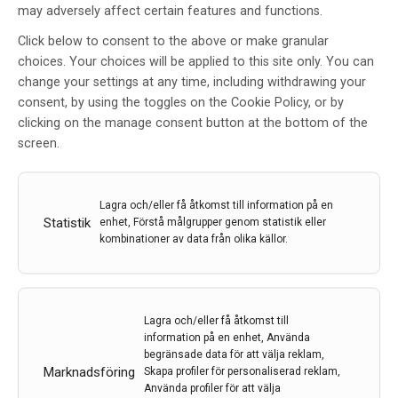
may adversely affect certain features and functions.
Bättre epilepsidiagnostik – med
Click below to consent to the above or make granular
immunsvaret som ledtråd
choices. Your choices will be applied to this site only. You can
change your settings at any time, including withdrawing your
Av
Lunds universitet
consent, by using the toggles on the Cookie Policy, or by
13 mar 2023
clicking on the manage consent button at the bottom of the
Etiketter:
Biomarkör
,
biomarkör i blod
,
Epilepsi
,
screen.
epilepsidiagnostik
,
Lunds Universitet
Att diagnostisera epilepsi är resurskrävande och det
Lagra och/eller få åtkomst till information på en
finns risk att sjukdomen förväxlas med andra tillstånd
Statistik
enhet, Förstå målgrupper genom statistik eller
med liknande symptom. Det gör det angeläget att hitta
kombinationer av data från olika källor.
bättre diagnosmetoder redan när en patient kommer
in på akuten efter ett misstänkt anfall. En forskargrupp
från Lunds universitet har i kliniska studier upptäckt en
biomarkör, ett protein som var förhöjt både före,
Lagra och/eller få åtkomst till
under och efter ett epileptiskt anfall. Biomarkören
information på en enhet, Använda
begränsade data för att välja reklam,
spåras genom ett enkelt blodprov.
Marknadsföring
Skapa profiler för personaliserad reklam,
Använda profiler för att välja
LÄS MER...