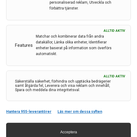
personaliserad reklam, Utveckla och
förbättra tjänster.
ALLTID AKTIV
Matchar och kombinerar data från andra
datakällor, Länka olika enheter, Identifierar
Features
enheter baserat på information som överförs
automatiskt.
ALLTID AKTIV
Säkerställa säkerhet, förhindra och upptäcka bedrägerier
samt åtgärda fel, Leverera och visa reklam och innehåll,
Kontakt
Spara och meddela dina integritetsval.
Neurologi i Sverige
c/o Forskaren Office Hub
Hantera 955-leverantörer
Läs mer om dessa syften
Hagaplan 4
113 68 Stockholm
nis@pharma-industry.se
Acceptera