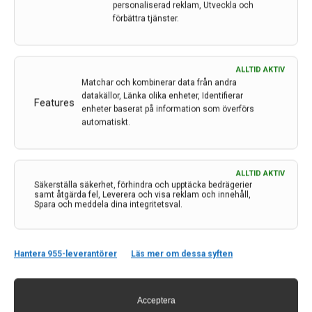
personaliserad reklam, Utveckla och
förbättra tjänster.
Knutor på hjärnan triggar epileptiska anfall – kan
kirurgi hjälpa?
ALLTID AKTIV
Matchar och kombinerar data från andra
Tuberös skleros är en svår medfödd sjukdom där
datakällor, Länka olika enheter, Identifierar
Features
majoriteten också har epilepsi. Trots tung
enheter baserat på information som överförs
automatiskt.
krampförebyggande medicinering är det få som
uppnår anfallsfrihet och många har fortsatt dagliga
anfall. Det enda sätt vi i nuläget känner till för att helt
bota…
ALLTID AKTIV
Säkerställa säkerhet, förhindra och upptäcka bedrägerier
samt åtgärda fel, Leverera och visa reklam och innehåll,
5 feb 2024
Spara och meddela dina integritetsval.
Hantera 955-leverantörer
Läs mer om dessa syften
Acceptera