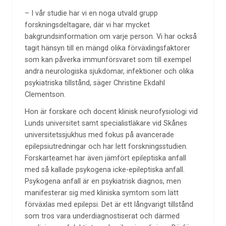
– I vår studie har vi en noga utvald grupp
forskningsdeltagare, där vi har mycket
bakgrundsinformation om varje person. Vi har också
tagit hänsyn till en mängd olika förväxlingsfaktorer
som kan påverka immunförsvaret som till exempel
andra neurologiska sjukdomar, infektioner och olika
psykiatriska tillstånd, säger Christine Ekdahl
Clementson.
Hon är forskare och docent klinisk neurofysiologi vid
Lunds universitet samt specialistläkare vid Skånes
universitetssjukhus med fokus på avancerade
epilepsiutredningar och har lett forskningsstudien.
Forskarteamet har även jämfört epileptiska anfall
med så kallade psykogena icke-epileptiska anfall.
Psykogena anfall är en psykiatrisk diagnos, men
manifesterar sig med kliniska symtom som lätt
förväxlas med epilepsi. Det är ett långvarigt tillstånd
som tros vara underdiagnostiserat och därmed