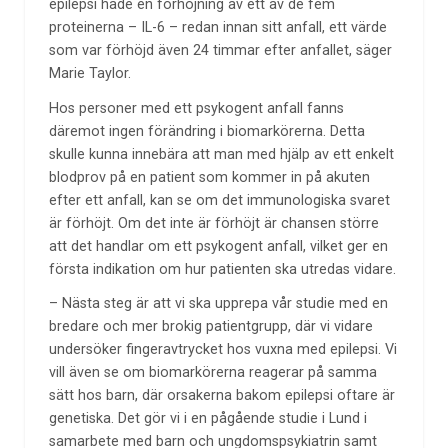
epilepsi hade en förhöjning av ett av de fem
proteinerna – IL-6 – redan innan sitt anfall, ett värde
som var förhöjd även 24 timmar efter anfallet, säger
Marie Taylor.
Hos personer med ett psykogent anfall fanns
däremot ingen förändring i biomarkörerna. Detta
skulle kunna innebära att man med hjälp av ett enkelt
blodprov på en patient som kommer in på akuten
efter ett anfall, kan se om det immunologiska svaret
är förhöjt. Om det inte är förhöjt är chansen större
att det handlar om ett psykogent anfall, vilket ger en
första indikation om hur patienten ska utredas vidare.
– Nästa steg är att vi ska upprepa vår studie med en
bredare och mer brokig patientgrupp, där vi vidare
undersöker fingeravtrycket hos vuxna med epilepsi. Vi
vill även se om biomarkörerna reagerar på samma
sätt hos barn, där orsakerna bakom epilepsi oftare är
genetiska. Det gör vi i en pågående studie i Lund i
samarbete med barn och ungdomspsykiatrin samt