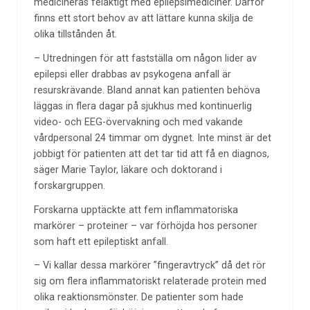
medicineras felaktigt med epilepsimediciner. Därför
finns ett stort behov av att lättare kunna skilja de
olika tillstånden åt.
– Utredningen för att fastställa om någon lider av
epilepsi eller drabbas av psykogena anfall är
resurskrävande. Bland annat kan patienten behöva
läggas in flera dagar på sjukhus med kontinuerlig
video- och EEG-övervakning och med vakande
vårdpersonal 24 timmar om dygnet. Inte minst är det
jobbigt för patienten att det tar tid att få en diagnos,
säger Marie Taylor, läkare och doktorand i
forskargruppen.
Forskarna upptäckte att fem inflammatoriska
markörer – proteiner – var förhöjda hos personer
som haft ett epileptiskt anfall.
– Vi kallar dessa markörer ”fingeravtryck” då det rör
sig om flera inflammatoriskt relaterade protein med
olika reaktionsmönster. De patienter som hade