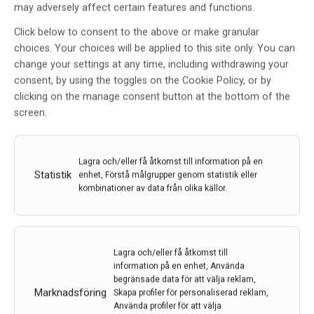
may adversely affect certain features and functions.
Click below to consent to the above or make granular
choices. Your choices will be applied to this site only. You can
change your settings at any time, including withdrawing your
consent, by using the toggles on the Cookie Policy, or by
clicking on the manage consent button at the bottom of the
screen.
Hallonlika kärlförändringar kan lära oss mer om
olika former av demens
Lagra och/eller få åtkomst till information på en
Statistik
Hallonlika kärlförändringar i hjärnan är vanliga vid
enhet, Förstå målgrupper genom statistik eller
kombinationer av data från olika källor.
vaskulär demens – som uppstår när kärlsjukdom
orsakar kronisk blodbrist i hjärnan – och även i
samband med andra tecken till kärlsjukdom. Det som
förvånade forskarna var att hallonen också förekom
Lagra och/eller få åtkomst till
vid en…
information på en enhet, Använda
7 feb 2024
begränsade data för att välja reklam,
Marknadsföring
Skapa profiler för personaliserad reklam,
Använda profiler för att välja