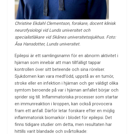
Christine Ekdahl Clementson, forskare, docent klinisk
neurofysiologi vid Lunds universitet och
specialistläkare vid Skånes universitetssjukhus. Foto:
Åsa Hansdotter, Lunds universitet.
Epilepsi är ett samlingsnamn för en abnorm aktivitet i
hjärnan som innebär att man tillfälligt tappar
kontrollen över sitt beteende och sina rörelser.
Sjukdomen kan vara medfödd, uppstå av en tumör,
stroke eller en infektion i hjärnan och ger väldigt olika
symtom beroende på var i hjärnan anfallet börjar och
sprider sig till. Inflammatoriska processer som startar
en immunreaktion i kroppen, kan också provocera
fram ett anfall. Därför letar forskare efter en möjlig
inflammatorisk biomarkör i blodet för epilepsi. Det
finns tidigare studier om detta, men resultaten har
hittills varit blandade och svårtolkade: