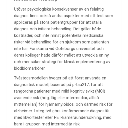
Utöver psykologiska konsekvenser av en felaktig
diagnos finns också andra aspekter med ett test som
appliceras på stora patientgrupper för att ställa
diagnos och initiera behandling. Det gäller både
kostnader, och inte minst potentiella medicinska
risker vid behandling för en sjukdom som patienten
inte har. Forskarna vid Göteborgs universitet och
deras kolleger hade därför målet att utveckla en ny
och mer säker strategi för klinisk implementering av
blodbiomarkörer.
Tvåstegsmodellen bygger på att först använda en
diagnostisk modell, baserad på p-tau217, för att
rangordna patienter med mild kognitiv svikt (MCI)
avseende risk (hög, låg eller intermediär, alltså
mittemellan) för hjärnamyloidos, och därmed risk för
alzheimer. I steg två görs konfirmerande diagnostik
med likvortester eller PET-kameraundersökning, med
bara i gruppen med intermediär risk.