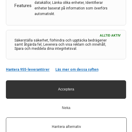
datakällor, Länka olika enheter, Identifierar
Features
11 dec 2024
enheter baserat på information som överförs
automatiskt.
ALLTID AKTIV
Säkerställa säkerhet, förhindra och upptäcka bedrägerier
samt åtgärda fel, Leverera och visa reklam och innehåll,
Spara och meddela dina integritetsval.
Hantera 955-leverantörer
Läs mer om dessa syften
Acceptera
Neka
Forskning om diagnosmetod för Alzheimer får 10
miljoner av Torsten Söderbergs Stiftelse
Hantera alternativ