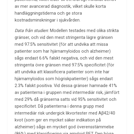
av mer avancerad diagnostik, vilket skulle korta
handläggningstiderna och ge stora
kostnadsminskningar i sjukvården.
Data från studien
: Modellen testades med olika strikta
gränser, och vid den mest stringenta lägre gränsen
med 97.5% sensitivitet (för att undvika att missa
patienter som har hjärnamyloidos och alzheimer)
sågs endast 6.6% falskt negativa, och vid den mest
stringenta övre gränsen med 97.5% specificitet (för
att undvika att klassificera patienter som inte har
hjärnamyloidos som högriskpatienter) sågs endast
2.3% falskt positiva. Vid dessa gränser hamnade 41%
av patienterna i gruppen med intermediär risk, jämfört
med 29% då gränserna satts vid 95% sensitivitet och
specificitet. Då patienterna i denna grupp med
intermediär risk undergick likvortester med Aβ42/40
kvot (som ger en mycket säker indikation på
alzheimer) sågs en mycket god överensstämmelse
(86%) med klassificering via amyloid PET. Den höga