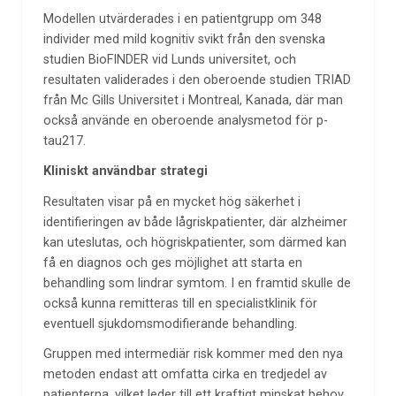
Modellen utvärderades i en patientgrupp om 348
individer med mild kognitiv svikt från den svenska
studien BioFINDER vid Lunds universitet, och
resultaten validerades i den oberoende studien TRIAD
från Mc Gills Universitet i Montreal, Kanada, där man
också använde en oberoende analysmetod för p-
tau217.
Kliniskt användbar strategi
Resultaten visar på en mycket hög säkerhet i
identifieringen av både lågriskpatienter, där alzheimer
kan uteslutas, och högriskpatienter, som därmed kan
få en diagnos och ges möjlighet att starta en
behandling som lindrar symtom. I en framtid skulle de
också kunna remitteras till en specialistklinik för
eventuell sjukdomsmodifierande behandling.
Gruppen med intermediär risk kommer med den nya
metoden endast att omfatta cirka en tredjedel av
patienterna, vilket leder till ett kraftigt minskat behov