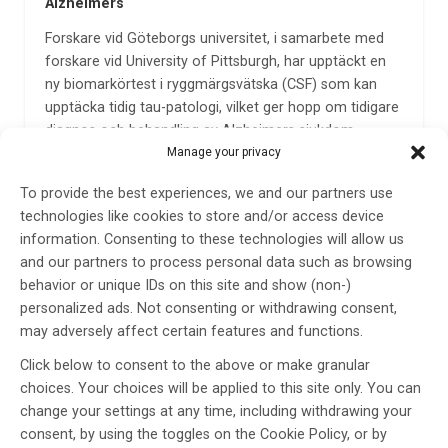
Alzheimers
Forskare vid Göteborgs universitet, i samarbete med
forskare vid University of Pittsburgh, har upptäckt en
ny biomarkörtest i ryggmärgsvätska (CSF) som kan
upptäcka tidig tau-patologi, vilket ger hopp om tidigare
diagnos och behandling av Alzheimers sjukdom.
Tohidul Islam, korresponderande författare,…
Manage your privacy
24 apr 2025
To provide the best experiences, we and our partners use
technologies like cookies to store and/or access device
information. Consenting to these technologies will allow us
and our partners to process personal data such as browsing
behavior or unique IDs on this site and show (non-)
personalized ads. Not consenting or withdrawing consent,
may adversely affect certain features and functions.
Click below to consent to the above or make granular
choices. Your choices will be applied to this site only. You can
Blodprov kan utesluta begynnande demens
change your settings at any time, including withdrawing your
consent, by using the toggles on the Cookie Policy, or by
Forskare vid Karolinska Institutet har visat hur några