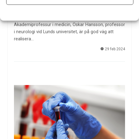
Att hitta ett säkert och enkelt sätt att diagnostisera
Alzheimers sjukdom inom primärvården har länge varit
en dröm. Årets mottagare av Torsten Söderbergs
Akademiprofessur i medicin, Oskar Hansson, professor
i neurologi vid Lunds universitet, är på god väg att
realisera…
29 feb 2024