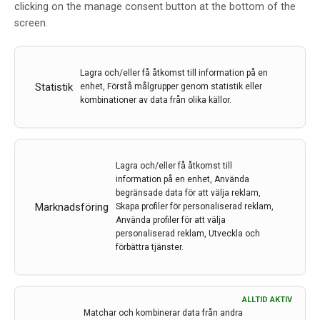
clicking on the manage consent button at the bottom of the
specifika biomarkörer i blod hos kognitivt friska äldre
screen.
kan förutsäga utvecklingen av demens upp till tio år
innan diagnos. En ny studie publicerad i Nature
Medicine har undersökt några specifika biomarkörers
Lagra och/eller få åtkomst till information på en
möjligheter…
Statistik
enhet, Förstå målgrupper genom statistik eller
24 apr 2025
kombinationer av data från olika källor.
Lagra och/eller få åtkomst till
information på en enhet, Använda
begränsade data för att välja reklam,
Marknadsföring
Skapa profiler för personaliserad reklam,
Använda profiler för att välja
personaliserad reklam, Utveckla och
förbättra tjänster.
Zelano ny chef för forskningscentrumet WCMTM
Johan Zelano, professor och överläkare i neurologi, är
ny föreståndare för Wallenbergcentrum för molekylär
ALLTID AKTIV
och translationell medicin (WCMTM)
Matchar och kombinerar data från andra