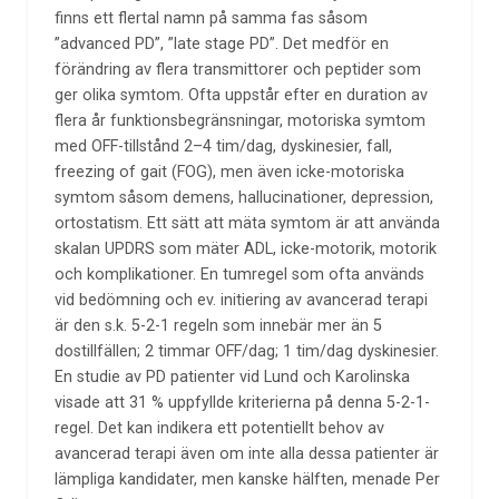
finns ett flertal namn på samma fas såsom
”advanced PD”, ”late stage PD”. Det medför en
förändring av flera transmittorer och peptider som
ger olika symtom. Ofta uppstår efter en duration av
flera år funktionsbegränsningar, motoriska symtom
med OFF-tillstånd 2–4 tim/dag, dyskinesier, fall,
freezing of gait (FOG), men även icke-motoriska
symtom såsom demens, hallucinationer, depression,
ortostatism. Ett sätt att mäta symtom är att använda
skalan UPDRS som mäter ADL, icke-motorik, motorik
och komplikationer. En tumregel som ofta används
vid bedömning och ev. initiering av avancerad terapi
är den s.k. 5-2-1 regeln som innebär mer än 5
dostillfällen; 2 timmar OFF/dag; 1 tim/dag dyskinesier.
En studie av PD patienter vid Lund och Karolinska
visade att 31 % uppfyllde kriterierna på denna 5-2-1-
regel. Det kan indikera ett potentiellt behov av
avancerad terapi även om inte alla dessa patienter är
lämpliga kandidater, men kanske hälften, menade Per