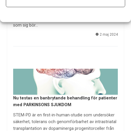
Neurologi i Sverige årliga möte IRL. Mötesgeneral Felix
Andler, överläkare på neurologi- och
rehabiliteringskliniken i Karlstad, hälsade välkomna och
som sig bör…
2 maj 2024
Nu testas en banbrytande behandling för patienter
med PARKINSONS SJUKDOM
STEM-PD är en first-in-human-studie som undersöker
säkerhet, tolerans och genomförbarhet av intrastriatal
transplantation av dopaminerga progenitorceller från