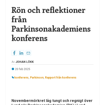
Rön och reflektioner
från
Parkinsonakademiens
konferens
Av
JOHAN LÖKK
20 feb 2025
konferens
,
Parkinson
,
Rapport från konferens
Novembermörkret låg tungt och regnigt över