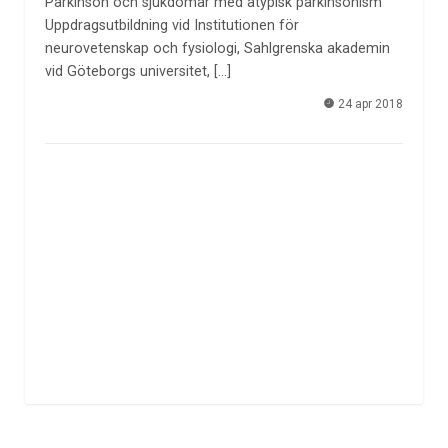
Parkinson och sjukdomar med atypisk parkinsonism
Uppdragsutbildning vid Institutionen för
neurovetenskap och fysiologi, Sahlgrenska akademin
vid Göteborgs universitet, […]
24 apr 2018