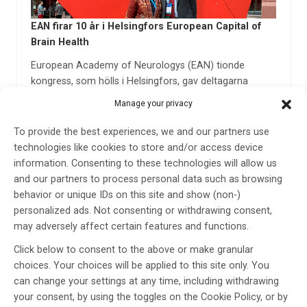
EAN firar 10 år i Helsingfors European Capital of
Brain Health
European Academy of Neurologys (EAN) tionde
kongress, som hölls i Helsingfors, gav deltagarna
möjlighet att stärka professionella nätverk och ta del
Manage your privacy
av de senaste framstegen inom neurologi, antingen på
plats eller digitalt. Över 9 000 deltagare från 123 länder
To provide the best experiences, we and our partners use
deltog,…
technologies like cookies to store and/or access device
information. Consenting to these technologies will allow us
25 sep 2024
and our partners to process personal data such as browsing
behavior or unique IDs on this site and show (non-)
personalized ads. Not consenting or withdrawing consent,
may adversely affect certain features and functions.
Click below to consent to the above or make granular
choices. Your choices will be applied to this site only. You
can change your settings at any time, including withdrawing
your consent, by using the toggles on the Cookie Policy, or by