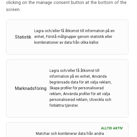
clicking on the manage consent button at the bottom of the
Psykosomatik, kropp-själdualism och FND på
screen.
agendan i Lausanne
Konferensen, som var den elfte i ordningen i EAPM:s
historia, hade i år samlat cirka 500 deltagare.
Lagra och/eller få åtkomst till information på en
Konferensen hölls vid CHUV, vilket är den allmänna
Statistik
enhet, Förstå målgrupper genom statistik eller
benämningen på Lausannes universitetssjukhus.
kombinationer av data från olika källor.
Praktiskt nog är CHUV även en metrostation längs
Lausannes begränsade tunnelbanenät,…
25 sep 2024
Lagra och/eller få åtkomst till
information på en enhet, Använda
begränsade data för att välja reklam,
Marknadsföring
Skapa profiler för personaliserad
reklam, Använda profiler för att välja
personaliserad reklam, Utveckla och
förbättra tjänster.
ALLTID AKTIV
Om gener och miljöns påverkan på Parkinsons
Matchar och kombinerar data från andra