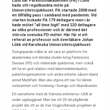
Lund när Parkinsonakademien (PA) i Lund
hade sitt regelbundna möte på
Universitetssjukhuset. PA startade 2008 med
en tillfällig paus i samband med pandemin. Vid
starten lockade PA 179 deltagare men i år
hade mötet ”all time high” med 220 deltagare
av olika professioner och är därmed det
största svenska PD-mötet. Här får vi ett
referat av professor och överläkare Johan
Lökk vid Karolinska Universitetssjukhuset.
Övergripande målet är att vara en plattform för
akademiska och kliniska studier kring Parkinsons
Disease (PD) och relaterade sjukdomar, men också
att ha en god relation med läkemedelsindustrin,
patientorganisationer och andra enheter såsom bland
annat MultiPark. Man ska utgöra ett nav för klinisk
verksamhet och forskning i Sverige och Skandinavien.
Ett samarbete med de främsta enheterna i USA är
under uppbyggnad. Man har ett 20-tal pågående
projekt där ett av de mer högprofilerade projekten är