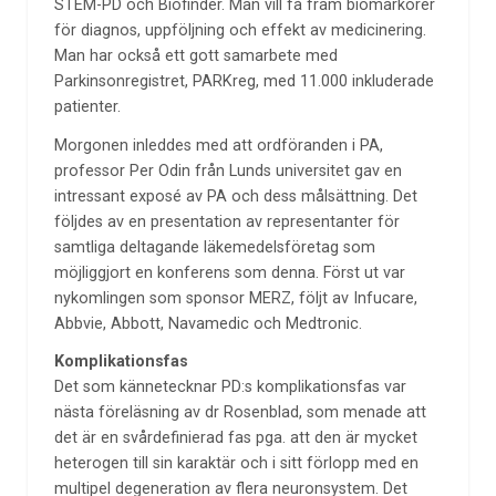
STEM-PD och Biofinder. Man vill få fram biomarkörer
för diagnos, uppföljning och effekt av medicinering.
Man har också ett gott samarbete med
Parkinsonregistret, PARKreg, med 11.000 inkluderade
patienter.
Morgonen inleddes med att ordföranden i PA,
professor Per Odin från Lunds universitet gav en
intressant exposé av PA och dess målsättning. Det
följdes av en presentation av representanter för
samtliga deltagande läkemedelsföretag som
möjliggjort en konferens som denna. Först ut var
nykomlingen som sponsor MERZ, följt av Infucare,
Abbvie, Abbott, Navamedic och Medtronic.
Komplikationsfas
Det som kännetecknar PD:s komplikationsfas var
nästa föreläsning av dr Rosenblad, som menade att
det är en svårdefinierad fas pga. att den är mycket
heterogen till sin karaktär och i sitt förlopp med en
multipel degeneration av flera neuronsystem. Det