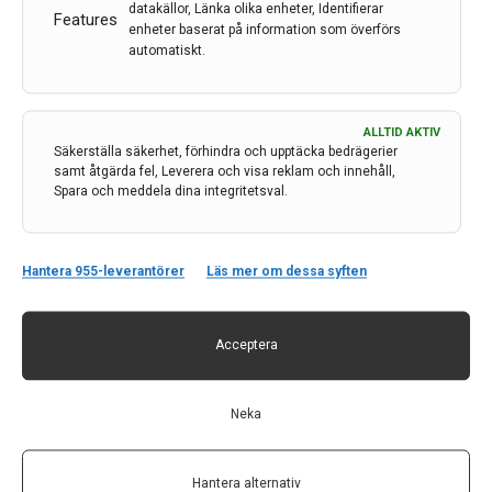
sjukdom
datakällor, Länka olika enheter, Identifierar
Features
enheter baserat på information som överförs
De första beskrivningarna av den neurodegenerativa
automatiskt.
sjukdomen Parkinsons sjukdom gjordes redan år 1817
av James Parkinson där han beskrev ett fåtal personer
med ofrivilliga darrande rörelser och tendenser att
ALLTID AKTIV
böja bålen framåt. Trots att det har gått över 200 år…
Säkerställa säkerhet, förhindra och upptäcka bedrägerier
samt åtgärda fel, Leverera och visa reklam och innehåll,
2 maj 2024
Spara och meddela dina integritetsval.
Hantera 955-leverantörer
Läs mer om dessa syften
Acceptera
Neka
Årets Akut Neurologi i Sverige IRL i Karlstad
Under två dagar i februari samlades deltagare från hela
Hantera alternativ
Sverige i Karlstad för 2024 års upplaga av Akut