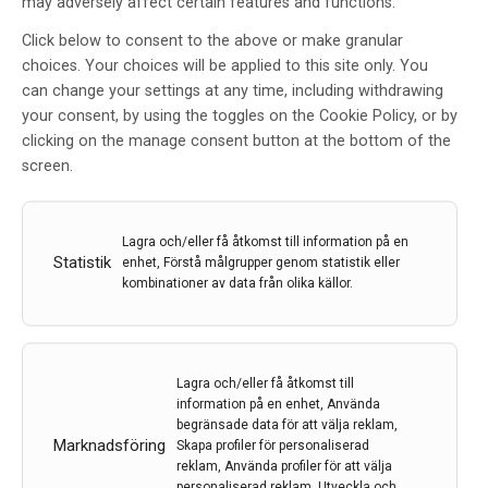
konceptuellt om när man kan tänka sig att den bästa
may adversely affect certain features and functions.
tiden att intervenera hos människa är. Han framförde
Click below to consent to the above or make granular
att fältet borde fokusera mer på personer med första
choices. Your choices will be applied to this site only. You
epileptiska anfall, en grupp som gärna deltar i studier
can change your settings at any time, including withdrawing
och där hjärnförändringar kanske inte blivit kroniska.
your consent, by using the toggles on the Cookie Policy, or by
Hittills har studier om att hindra epilepsi främst gjorts
clicking on the manage consent button at the bottom of the
på personer med akut traumatisk hjärnskada eller
screen.
stroke, men den akuta sjukdomen har inneburit
enorma rekryteringsproblem och studierna har blivit
för små. Föredraget var tankeväckande och Tony
Lagra och/eller få åtkomst till information på en
Marson berättade också om förberedande arbete
Statistik
enhet, Förstå målgrupper genom statistik eller
hans grupp gjort med bland annat enkäter som visat
kombinationer av data från olika källor.
att patienter skulle kunna tänka sig att delta.
Läs hela artikeln
Lagra och/eller få åtkomst till
information på en enhet, Använda
begränsade data för att välja reklam,
Marknadsföring
Skapa profiler för personaliserad
reklam, Använda profiler för att välja
personaliserad reklam, Utveckla och