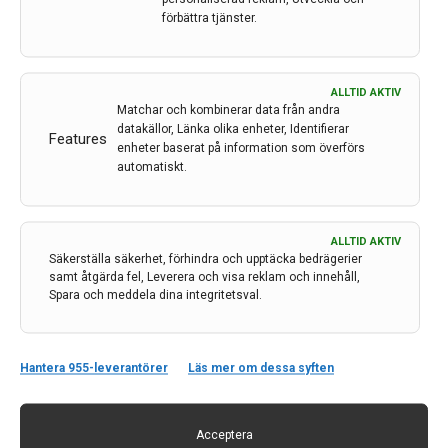
förbättra tjänster.
ALLTID AKTIV
Matchar och kombinerar data från andra
Liknande poster
datakällor, Länka olika enheter, Identifierar
Features
enheter baserat på information som överförs
automatiskt.
ALLTID AKTIV
Säkerställa säkerhet, förhindra och upptäcka bedrägerier
samt åtgärda fel, Leverera och visa reklam och innehåll,
Spara och meddela dina integritetsval.
Hantera 955-leverantörer
Läs mer om dessa syften
Snillen på Swemodis-möte spekulerar: Det absolut
Acceptera