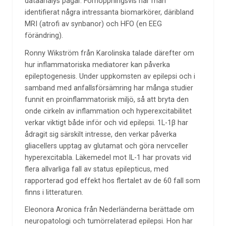
dataanalys pågår. Förhoppningsvis har man
identifierat några intressanta biomarkörer, däribland
MRI (atrofi av synbanor) och HFO (en EEG
förändring).
Ronny Wikström från Karolinska talade därefter om
hur inflammatoriska mediatorer kan påverka
epileptogenesis. Under uppkomsten av epilepsi och i
samband med anfallsförsämring har många studier
funnit en proinflammatorisk miljö, så att bryta den
onde cirkeln av inflammation och hyperexcitabilitet
verkar viktigt både inför och vid epilepsi. 1L-1β har
ådragit sig särskilt intresse, den verkar påverka
gliacellers upptag av glutamat och göra nervceller
hyperexcitabla. Läkemedel mot IL-1 har provats vid
flera allvarliga fall av status epilepticus, med
rapporterad god effekt hos flertalet av de 60 fall som
finns i litteraturen.
Eleonora Aronica från Nederländerna berättade om
neuropatologi och tumörrelaterad epilepsi. Hon har