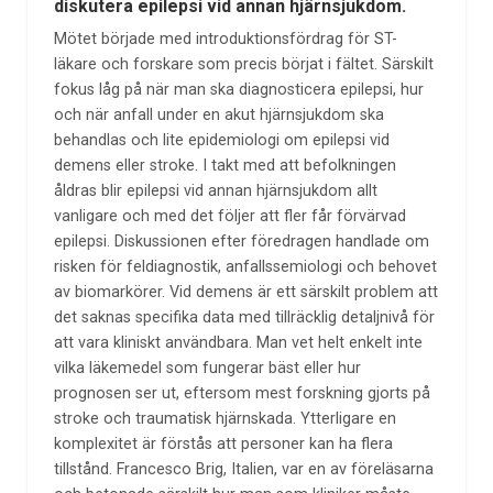
diskutera epilepsi vid annan hjärnsjukdom.
Mötet började med introduktionsfördrag för ST-
läkare och forskare som precis börjat i fältet. Särskilt
fokus låg på när man ska diagnosticera epilepsi, hur
och när anfall under en akut hjärnsjukdom ska
behandlas och lite epidemiologi om epilepsi vid
demens eller stroke. I takt med att befolkningen
åldras blir epilepsi vid annan hjärnsjukdom allt
vanligare och med det följer att fler får förvärvad
epilepsi. Diskussionen efter föredragen handlade om
risken för feldiagnostik, anfallssemiologi och behovet
av biomarkörer. Vid demens är ett särskilt problem att
det saknas specifika data med tillräcklig detaljnivå för
att vara kliniskt användbara. Man vet helt enkelt inte
vilka läkemedel som fungerar bäst eller hur
prognosen ser ut, eftersom mest forskning gjorts på
stroke och traumatisk hjärnskada. Ytterligare en
komplexitet är förstås att personer kan ha flera
tillstånd. Francesco Brig, Italien, var en av föreläsarna