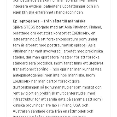
och betonade särskilt hur man som kliniker måste
integrera evidens, patientens uppfattningar och sin
egen kliniska erfarenhet i handläggningen.
Epileptogenes – från råtta till människa
Själva STESS började med att Asla Pitkänen, Finland,
berättade om det stora konsortiet EpiBios4rx, en
jättesatsning på ett forskarkonsortium som under
fem år arbetat med posttraumatisk epilepsi. Asla
Pitkänen har varit involverad i arbetet med prekliniska
studier, där man gjort stora insatser för att försöka
standardisera protokoll. Inom fältet finns ett uteblivet
translationellt språng – hos djur har man kunnat visa
antiepileptogenes, men inte hos människa. Inom
EpiBios4rx har man därför försökt göra
djurforskningen så lik humanstudier som möjligt och
rent av gjort en preklinisk multicenterstudie, med
infrastruktur för att samla data på samma sätt som i
kliniska prövningar. Tre lab i Finland, USA och
Australien samlade data från en råttmodell och