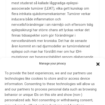
mest studerat så kallade låggradiga epilepsi-
associerade tumörer (LEAT), vilka gett kunskap om
flera intrikata sjukdomsmekanismer. Tumörer verkar
inducera både inflammation och
nervcellsförändringar i sin närmiljö och eftersom tidig
epilepsikirurgi har större chans att lyckas verkar det
finnas tidsaspekter som gör förändringar i
nervcellsnätverk mer kroniska. Det har de senaste
åren kommit en rad djurmodeller av tumörrelaterad
epilepsi och man har förstått mer om hur IDH-
mutationer ger hyperexcitabilitet genom gliaberoende
mekanismer.
Manage your privacy
Över lag pekar mycket tumörforskning inom epilepsi
To provide the best experiences, we and our partners use
på vikten av glioneuronala nätverk. IDH-hämmare och
technologies like cookies to store and/or access device
glutamatantagonister är några behandlingar som
information. Consenting to these technologies will allow us
utvärderas för närvarande.
and our partners to process personal data such as browsing
Det sista föredraget inom temat epileptogenes hölls
behavior or unique IDs on this site and show (non-)
av Tony Marson, Storbritannien, som talade mer
personalized ads. Not consenting or withdrawing consent,