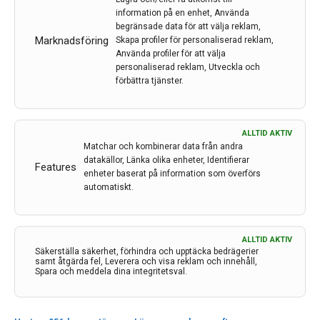
psykologiska reaktioner till följd…
information på en enhet, Använda
begränsade data för att välja reklam,
11 apr 2022
Marknadsföring
Skapa profiler för personaliserad reklam,
Använda profiler för att välja
personaliserad reklam, Utveckla och
förbättra tjänster.
ALLTID AKTIV
Matchar och kombinerar data från andra
datakällor, Länka olika enheter, Identifierar
Features
enheter baserat på information som överförs
automatiskt.
ALLTID AKTIV
Säkerställa säkerhet, förhindra och upptäcka bedrägerier
samt åtgärda fel, Leverera och visa reklam och innehåll,
Spara och meddela dina integritetsval.
Ett enkelt diagnostiskt verktyg förutsäger risken