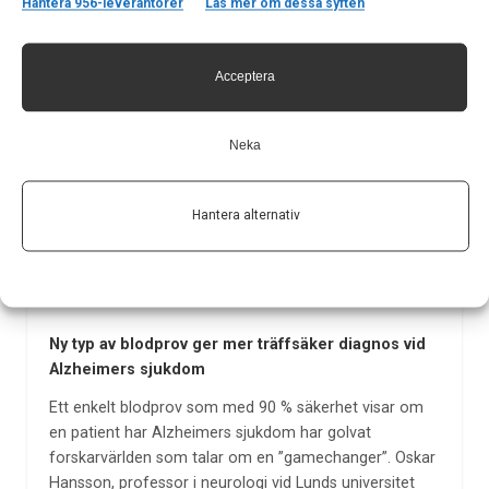
Hantera 956-leverantörer
Läs mer om dessa syften
för alzheimer på individnivå
Under de senaste åren har såväl forskare vid Lunds
universitet som flera andra internationella
Acceptera
forskargrupper publicerat nya rön kring tidig och
korrekt diagnostik av demenssjukdomar. Men fortsatt
tar diagnostik lång tid och kräver dyr och avancerad
Neka
teknik. Nu har lundaforskarna…
24 maj 2021
Hantera alternativ
Ny typ av blodprov ger mer träffsäker diagnos vid
Alzheimers sjukdom
Ett enkelt blodprov som med 90 % säkerhet visar om
en patient har Alzheimers sjukdom har golvat
forskarvärlden som talar om en ”gamechanger”. Oskar
Hansson, professor i neurologi vid Lunds universitet