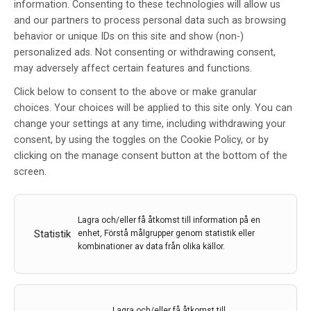
information. Consenting to these technologies will allow us
and our partners to process personal data such as browsing
behavior or unique IDs on this site and show (non-)
personalized ads. Not consenting or withdrawing consent,
may adversely affect certain features and functions.
Click below to consent to the above or make granular
choices. Your choices will be applied to this site only. You can
change your settings at any time, including withdrawing your
consent, by using the toggles on the Cookie Policy, or by
clicking on the manage consent button at the bottom of the
screen.
Psykiska symptom vid Alzheimers sjukdom
Lagra och/eller få åtkomst till information på en
Statistik
enhet, Förstå målgrupper genom statistik eller
Förutom minnessvårigheter och andra kognitiva
kombinationer av data från olika källor.
symptom lider de flesta som drabbas av Alzheimers
sjukdom också av psykiska besvär. Länge har det varit
oklart om dessa uppstår på grund av
vävnadsförändringarna i hjärnan, eller om de utgör
Lagra och/eller få åtkomst till