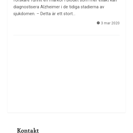
forskare funnit en markör i blodet som mer exakt kan
diagnostisera Alzheimer i de tidiga stadierna av
sjukdomen. – Detta är ett stort…
3 mar 2020
Kontakt