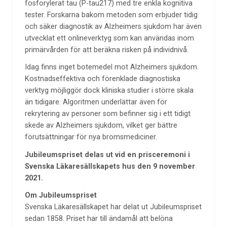
fosforylerat tau (P-tau217) med tre enkla kognitiva
tester. Forskarna bakom metoden som erbjuder tidig
och säker diagnostik av Alzheimers sjukdom har även
utvecklat ett onlineverktyg som kan användas inom
primärvården för att beräkna risken på individnivå.
Idag finns inget botemedel mot Alzheimers sjukdom.
Kostnadseffektiva och förenklade diagnostiska
verktyg möjliggör dock kliniska studier i större skala
än tidigare. Algoritmen underlättar även för
rekrytering av personer som befinner sig i ett tidigt
skede av Alzheimers sjukdom, vilket ger bättre
förutsättningar för nya bromsmediciner.
Jubileumspriset delas ut vid en prisceremoni i
Svenska Läkaresällskapets hus den 9 november
2021.
Om Jubileumspriset
Svenska Läkaresällskapet har delat ut Jubileumspriset
sedan 1858. Priset har till ändamål att belöna