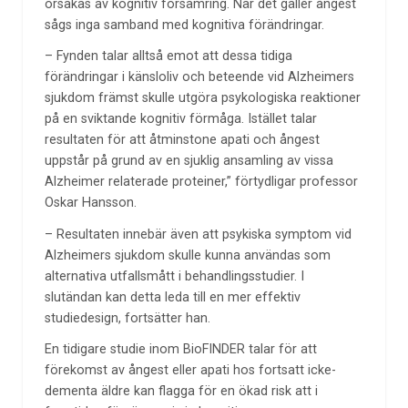
orsakas av kognitiv försämring. När det gäller ångest
sågs inga samband med kognitiva förändringar.
– Fynden talar alltså emot att dessa tidiga
förändringar i känsloliv och beteende vid Alzheimers
sjukdom främst skulle utgöra psykologiska reaktioner
på en sviktande kognitiv förmåga. Istället talar
resultaten för att åtminstone apati och ångest
uppstår på grund av en sjuklig ansamling av vissa
Alzheimer relaterade proteiner,” förtydligar professor
Oskar Hansson.
– Resultaten innebär även att psykiska symptom vid
Alzheimers sjukdom skulle kunna användas som
alternativa utfallsmått i behandlingsstudier. I
slutändan kan detta leda till en mer effektiv
studiedesign, fortsätter han.
En tidigare studie inom BioFINDER talar för att
förekomst av ångest eller apati hos fortsatt icke-
dementa äldre kan flagga för en ökad risk att i