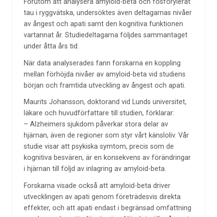
Förutom att analysera amyloid-beta och fosforylerat
tau i ryggvätska, undersöktes även deltagarnas nivåer
av ångest och apati samt den kognitiva funktionen
vartannat år. Studiedeltagarna följdes sammantaget
under åtta års tid.
När data analyserades fann forskarna en koppling
mellan förhöjda nivåer av amyloid-beta vid studiens
början och framtida utveckling av ångest och apati.
Maurits Johansson, doktorand vid Lunds universitet,
läkare och huvudförfattare till studien, förklarar:
– Alzheimers sjukdom påverkar stora delar av
hjärnan, även de regioner som styr vårt känsloliv. Vår
studie visar att psykiska symtom, precis som de
kognitiva besvären, är en konsekvens av förändringar
i hjärnan till följd av inlagring av amyloid-beta.
Forskarna visade också att amyloid-beta driver
utvecklingen av apati genom företrädesvis direkta
effekter, och att apati endast i begränsad omfattning