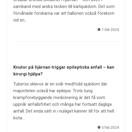
samband med andra tecken till kärlsjukdom. Det som
förvånade forskarna var att hallonen också förekom
vid en…
7 feb 2024
Knutor på hjärnan triggar epileptiska anfall – kan
kirurgi hjälpa?
Tuberös skleros är en svår medfödd sjukdom där
majoriteten också har epilepsi. Trots tung
krampförebyggande medicinering är det få som
uppnår anfallsfrihet och många har fortsatt dagliga
anfall. Det enda sätt vi i nuläget känner till för att helt
bota…
5 feb 2024