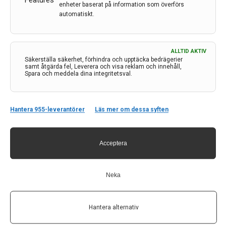
Features
enheter baserat på information som överförs
automatiskt.
Upptäckt visar hur inflammation sprids snabbt i
kroppen
ALLTID AKTIV
De små blåsorna som sitter på cellytan har större
Säkerställa säkerhet, förhindra och upptäcka bedrägerier
betydelse för spridning av inflammation och ämnen till
samt åtgärda fel, Leverera och visa reklam och innehåll,
Spara och meddela dina integritetsval.
andra delar av kroppen än vad man tidigare känt till.
4 mar 2024
Hantera 955-leverantörer
Läs mer om dessa syften
Acceptera
Neka
Hantera alternativ