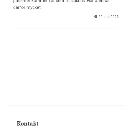
patienter kommer för sent till sjukhus. Här återstår
därför mycket…
20 dec 2023
Kontakt