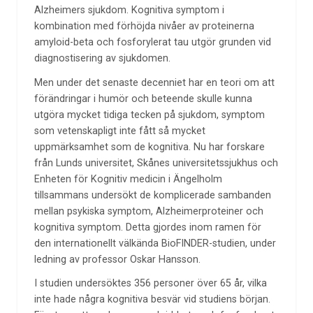
Alzheimers sjukdom. Kognitiva symptom i
kombination med förhöjda nivåer av proteinerna
amyloid-beta och fosforylerat tau utgör grunden vid
diagnostisering av sjukdomen.
Men under det senaste decenniet har en teori om att
förändringar i humör och beteende skulle kunna
utgöra mycket tidiga tecken på sjukdom, symptom
som vetenskapligt inte fått så mycket
uppmärksamhet som de kognitiva. Nu har forskare
från Lunds universitet, Skånes universitetssjukhus och
Enheten för Kognitiv medicin i Ängelholm
tillsammans undersökt de komplicerade sambanden
mellan psykiska symptom, Alzheimerproteiner och
kognitiva symptom. Detta gjordes inom ramen för
den internationellt välkända BioFINDER-studien, under
ledning av professor Oskar Hansson.
I studien undersöktes 356 personer över 65 år, vilka
inte hade några kognitiva besvär vid studiens början.