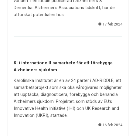
världen. I en studie publicerad i Alzheimer’s &
Dementia: Alzheimer’s Associations tidskrift, har de
utforskat potentialen hos…
17 feb 2024
KI i internationellt samarbete för att förebygga
Alzheimers sjukdom
Karolinska Institutet är en av 24 parter i AD-RIDDLE, ett
samarbetsprojekt som ska öka vårdgivares möjligheter
att upptäcka, diagnosticera, förebygga och behandla
Alzheimers sjukdom. Projektet, som stöds av EU:s
Innovative Health Initiative (IHI) och UK Research and
Innovation (UKRI), startade…
16 feb 2024