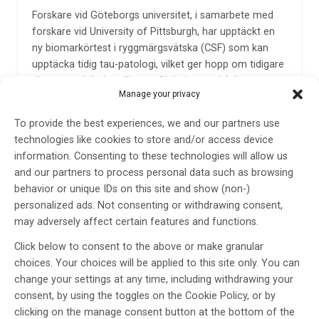
Forskare vid Göteborgs universitet, i samarbete med
forskare vid University of Pittsburgh, har upptäckt en
ny biomarkörtest i ryggmärgsvätska (CSF) som kan
upptäcka tidig tau-patologi, vilket ger hopp om tidigare
diagnos och behandling av Alzheimers sjukdom.
Manage your privacy
Tohidul Islam, korresponderande författare,…
24 apr 2025
To provide the best experiences, we and our partners use
technologies like cookies to store and/or access device
information. Consenting to these technologies will allow us
and our partners to process personal data such as browsing
behavior or unique IDs on this site and show (non-)
personalized ads. Not consenting or withdrawing consent,
may adversely affect certain features and functions.
Click below to consent to the above or make granular
choices. Your choices will be applied to this site only. You can
Blodprov kan utesluta begynnande demens
change your settings at any time, including withdrawing your
consent, by using the toggles on the Cookie Policy, or by
Forskare vid Karolinska Institutet har visat hur några
clicking on the manage consent button at the bottom of the
specifika biomarkörer i blod hos kognitivt friska äldre