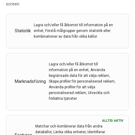
screen.
kan förutsäga utvecklingen av demens upp till tio år
innan diagnos. En ny studie publicerad i Nature
Medicine har undersökt några specifika biomarkörers
Lagra och/eller få åtkomst till information på en
möjligheter…
Statistik
enhet, Förstå målgrupper genom statistik eller
24 apr 2025
kombinationer av data från olika källor.
Lagra och/eller få åtkomst till
information på en enhet, Använda
begränsade data för att välja reklam,
Marknadsföring
Skapa profiler för personaliserad reklam,
Använda profiler för att välja
personaliserad reklam, Utveckla och
förbättra tjänster.
ALLTID AKTIV
Matchar och kombinerar data från andra
datakällor, Länka olika enheter, Identifierar