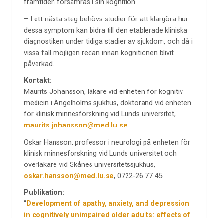
framtiden försämras i sin kognition.
– I ett nästa steg behövs studier för att klargöra hur
dessa symptom kan bidra till den etablerade kliniska
diagnostiken under tidiga stadier av sjukdom, och då i
vissa fall möjligen redan innan kognitionen blivit
påverkad.
Kontakt:
Maurits Johansson, läkare vid enheten för kognitiv
medicin i Ängelholms sjukhus, doktorand vid enheten
för klinisk minnesforskning vid Lunds universitet,
maurits.johansson@med.lu.se
Oskar Hansson, professor i neurologi på enheten för
klinisk minnesforskning vid Lunds universitet och
överläkare vid Skånes universitetssjukhus,
oskar.hansson@med.lu.se
, 0722-26 77 45
Publikation:
“
Development of apathy, anxiety, and depression
in cognitively unimpaired older adults: effects of