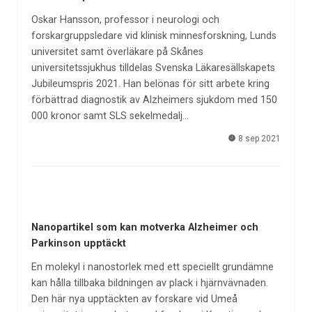
Oskar Hansson, professor i neurologi och
forskargruppsledare vid klinisk minnesforskning, Lunds
universitet samt överläkare på Skånes
universitetssjukhus tilldelas Svenska Läkaresällskapets
Jubileumspris 2021. Han belönas för sitt arbete kring
förbättrad diagnostik av Alzheimers sjukdom med 150
000 kronor samt SLS sekelmedalj…
8 sep 2021
Nanopartikel som kan motverka Alzheimer och
Parkinson upptäckt
En molekyl i nanostorlek med ett speciellt grundämne
kan hålla tillbaka bildningen av plack i hjärnvävnaden.
Den här nya upptäckten av forskare vid Umeå