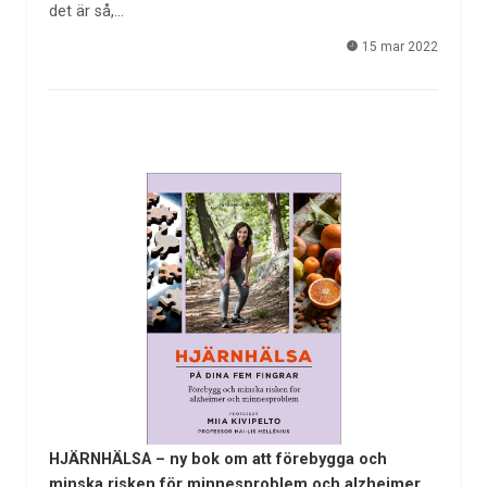
det är så,…
15 mar 2022
HJÄRNHÄLSA – ny bok om att förebygga och
minska risken för minnesproblem och alzheimer