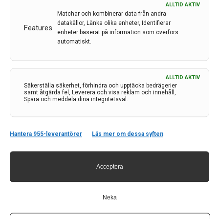
Lars Lannfelt belönas för banbrytande insatser
ALLTID AKTIV
inom molekylär geriatrik
Matchar och kombinerar data från andra
datakällor, Länka olika enheter, Identifierar
Features
Svenska Läkaresällskapet har beslutat att tilldela Lars
enheter baserat på information som överförs
Lannfelt Bengt Winblads pris 2022 för framstående
automatiskt.
insatser inom molekylär geriatrik som lett till en ökad
förståelse för patogenesen vid Alzheimers sjukdom.
ALLTID AKTIV
24 aug 2022
Säkerställa säkerhet, förhindra och upptäcka bedrägerier
samt åtgärda fel, Leverera och visa reklam och innehåll,
Spara och meddela dina integritetsval.
Hantera 955-leverantörer
Läs mer om dessa syften
Crenezumab stoppade eller bromsade inte
kognitiv försämring hos patienter med en specifik
gen som orsakar tidig Alzheimer
Acceptera
Roche tillsammans med Banner Alzheimer’s Institute,
meddelade idag resultaten från Alzheimer’s Prevention
Neka
Initiative (API) Autosomal Dominant Alzheimer's
Disease (ADAD) Colombia Trial. Studien utvärderad