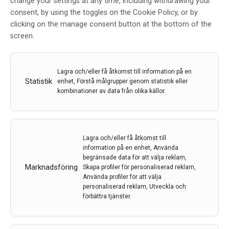
change your settings at any time, including withdrawing your
PER-modellen (pedagogiskt, emotionellt och
consent, by using the toggles on the Cookie Policy, or by
relationsbaserat stöd).…
clicking on the manage consent button at the bottom of the
screen.
7 sep 2022
Lagra och/eller få åtkomst till information på en
Statistik
enhet, Förstå målgrupper genom statistik eller
kombinationer av data från olika källor.
Lagra och/eller få åtkomst till
information på en enhet, Använda
begränsade data för att välja reklam,
Marknadsföring
Skapa profiler för personaliserad reklam,
Använda profiler för att välja
personaliserad reklam, Utveckla och
förbättra tjänster.