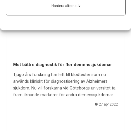
potentialen för Crenezumab möjligheter att stoppa
Hantera alternativ
eller bromsa utvecklingen av tidig Alzheimer hos de
som har en…
16 jun 2022
Mot bättre diagnostik för fler demenssjukdomar
Tjugo års forskning har lett till blodtester som nu
används kliniskt för diagnostisering av Alzheimers
sjukdom. Nu vill forskarna vid Göteborgs universitet ta
fram liknande markörer för andra demenssjukdomar.
27 apr 2022