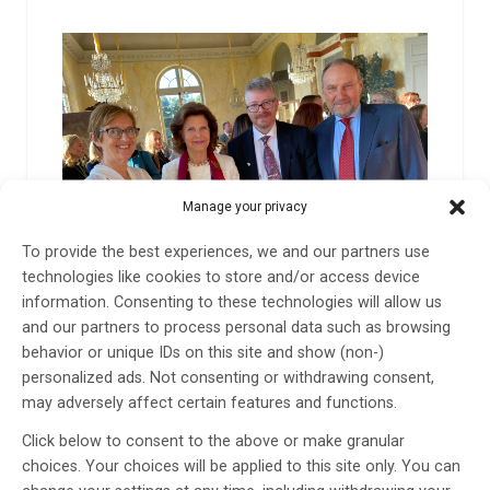
Manage your privacy
To provide the best experiences, we and our partners use
technologies like cookies to store and/or access device
information. Consenting to these technologies will allow us
Drottning Silvia delar ut Alzheimer Life-stipendiet
and our partners to process personal data such as browsing
– Stödmodell för hur man tar hand om patienter
behavior or unique IDs on this site and show (non-)
med Alzheimer direkt efter diagnos
personalized ads. Not consenting or withdrawing consent,
may adversely affect certain features and functions.
Alzheimer Life-stipendiet delades idag ut för andra
gången. Det gick i år till Pär Hägglund för hans
Click below to consent to the above or make granular
evidensbaserade stödmodell för att se hela människan
choices. Your choices will be applied to this site only. You can
och inte bara en sjuk patient med Alzheimer, den sk