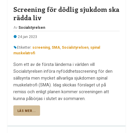
Screening för dödlig sjukdom ska
rädda liv
Av
Socialstyrelsen
24 jan 2023
Etiketter:
screening
,
SMA
,
Socialstyrelsen
,
spinal
muskelatrofi
Som ett av de första länderna i världen vill
Socialstyrelsen införa nyföddhetsscreening för den
sällsynta men mycket allvarliga sjukdomen spinal
muskelatrofi (SMA). Idag skickas förslaget ut på
remiss och enligt planen kommer screeningen att
kunna påbörjas i slutet av sommaren.
LÄS MER...