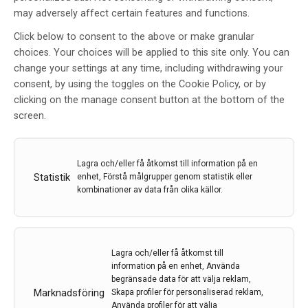
lägger till observationella data
may adversely affect certain features and functions.
för vuxna med SMA i
produktresumen för SPINRAZA
Click below to consent to the above or make granular
choices. Your choices will be applied to this site only. You can
(nusinersen)
change your settings at any time, including withdrawing your
Av
Biogen
consent, by using the toggles on the Cookie Policy, or by
clicking on the manage consent button at the bottom of the
11 feb 2022
Etiketter:
nusinersen
,
SMA
,
Spinraza
screen.
Produktresumen har blivit uppdaterad för att inkludera
observationella data som visade att behandling med
NUSINERSEN ledde till kliniskt betydelsefulla
Lagra och/eller få åtkomst till information på en
förbättringar, stabilisering av motorisk funktion hos
Statistik
enhet, Förstå målgrupper genom statistik eller
kombinationer av data från olika källor.
vuxna med spinal muskelatrofi (SMA) och bibehållen
säkerhetsprofil
LÄS MER...
Lagra och/eller få åtkomst till
information på en enhet, Använda
begränsade data för att välja reklam,
Marknadsföring
Skapa profiler för personaliserad reklam,
Genterapin Zolgensma
Använda profiler för att välja