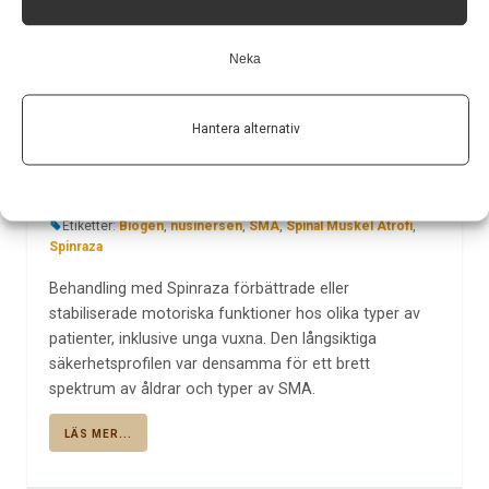
bibehållen effekt och säkerhet
över tid för ett brett spektrum av
Neka
patienter med spinal muskel
atrofi
Hantera alternativ
Av
Biogen
2 jun 2020
Etiketter:
Biogen
,
nusinersen
,
SMA
,
Spinal Muskel Atrofi
,
Spinraza
Behandling med Spinraza förbättrade eller
stabiliserade motoriska funktioner hos olika typer av
patienter, inklusive unga vuxna. Den långsiktiga
säkerhetsprofilen var densamma för ett brett
spektrum av åldrar och typer av SMA.
LÄS MER...