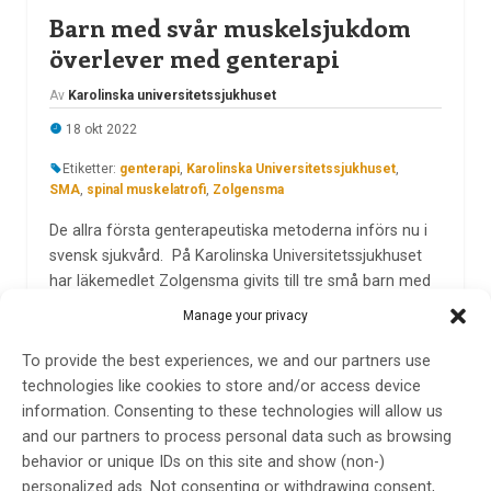
Barn med svår muskelsjukdom
överlever med genterapi
Av
Karolinska universitetssjukhuset
18 okt 2022
Etiketter:
genterapi
,
Karolinska Universitetssjukhuset
,
SMA
,
spinal muskelatrofi
,
Zolgensma
De allra första genterapeutiska metoderna införs nu i
svensk sjukvård. På Karolinska Universitetssjukhuset
har läkemedlet Zolgensma givits till tre små barn med
en svår form av spinal muskelatrofi.
Manage your privacy
LÄS MER...
To provide the best experiences, we and our partners use
technologies like cookies to store and/or access device
information. Consenting to these technologies will allow us
and our partners to process personal data such as browsing
European Medicines Agency
behavior or unique IDs on this site and show (non-)
personalized ads. Not consenting or withdrawing consent,