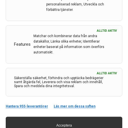
rekommenderas till små barn
personaliserad reklam, Utveckla och
förbättra tjänster.
med SMA
Av
Janusinfo / NT-rådet
ALLTID AKTIV
2 feb 2022
Matchar och kombinerar data från andra
datakällor, Länka olika enheter, Identifierar
Etiketter:
NT-rådet
,
onasemnogen abeparvovek
,
SMA
,
Features
enheter baserat på information som överförs
spinal muskelatrofi
,
Zolgensma
automatiskt.
NT-rådet har beslutat att rekommendera läkemedlet
Zolgensma mot spinal muskelatrofi (SMA). Zolgensma
är en genterapi som ges vid ett tillfälle vid behandling
ALLTID AKTIV
Säkerställa säkerhet, förhindra och upptäcka bedrägerier
av den ärftliga och sällsynta neuromuskulära
samt åtgärda fel, Leverera och visa reklam och innehåll,
sjukdomen spinal muskelatrofi typ 1.
Spara och meddela dina integritetsval.
LÄS MER...
Hantera 955-leverantörer
Läs mer om dessa syften
Nya data för Spinraza bekräftar
Acceptera