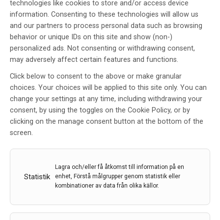
technologies like cookies to store and/or access device
information. Consenting to these technologies will allow us
and our partners to process personal data such as browsing
behavior or unique IDs on this site and show (non-)
personalized ads. Not consenting or withdrawing consent,
may adversely affect certain features and functions.
Referat från Svenska
Neurologiveckan 2015 i Umeå:
Click below to consent to the above or make granular
Förstklassig utbildningsvecka
choices. Your choices will be applied to this site only. You can
change your settings at any time, including withdrawing your
med STOR BREDD
consent, by using the toggles on the Cookie Policy, or by
clicking on the manage consent button at the bottom of the
Av
Måns Berglund, Laleh Zarrinkoob, Lisa Wittinger
screen.
1 okt 2015
Etiketter:
Kongressreferat
,
Laleh Zarrinkoob
,
Lisa
Wittinger
,
Måns Berglund
,
Neurologiveckan
,
Referat
,
Lagra och/eller få åtkomst till information på en
Reportage
Statistik
enhet, Förstå målgrupper genom statistik eller
kombinationer av data från olika källor.
I år arrangerades för första gången någonsin Svenska
Neurologiveckan den 4–8 maj iUmeå Folkets Hus.
Tidigare har Svenska Neurologföreningens årsmöte