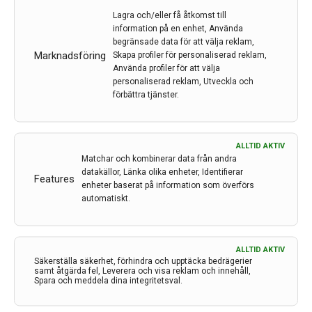
kombinerats med 2,5 dagars fortbildning. Detta
Lagra och/eller få åtkomst till
upplägg har nu förlängts till en vecka med
information på en enhet, Använda
föreläsningar i ett samarrangemang med de olika
begränsade data för att välja reklam,
specialistföreningarna. På plats var Måns Berglund, ST-
Marknadsföring
Skapa profiler för personaliserad reklam,
Använda profiler för att välja
läkare, Laleh Zarrinkoob, specialistläkare, båda vid
personaliserad reklam, Utveckla och
Norrlands Universitetssjukhus, Umeå och Lisa Wittinger,
förbättra tjänster.
ST-läkare vid Örebro Universitetssjukhus, som här ger
en sammanfattning av veckan.
ALLTID AKTIV
LÄS MER...
Matchar och kombinerar data från andra
datakällor, Länka olika enheter, Identifierar
Features
enheter baserat på information som överförs
automatiskt.
ALLTID AKTIV
Säkerställa säkerhet, förhindra och upptäcka bedrägerier
samt åtgärda fel, Leverera och visa reklam och innehåll,
Spara och meddela dina integritetsval.