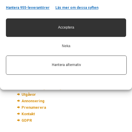
Hantera 955-leverantörer
Läs mer om dessa syften
Kontakt
Acceptera
Neurologi i Sverige
c/o Forskaren Office Hub
Hagaplan 4
Neka
113 68 Stockholm
nis@pharma-industry.se
Hantera alternativ
Länkar
Om Neurologi i Sverige
Utgåvor
Annonsering
Prenumerera
Kontakt
GDPR