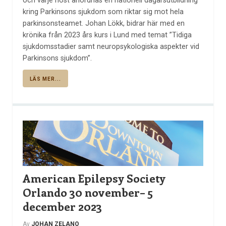
och varje höst anordnas en nationell dagarsutbildning
kring Parkinsons sjukdom som riktar sig mot hela
parkinsonsteamet. Johan Lökk, bidrar här med en
krönika från 2023 års kurs i Lund med temat ”Tidiga
sjukdomsstadier samt neuropsykologiska aspekter vid
Parkinsons sjukdom”.
LÄS MER...
American Epilepsy Society
Orlando 30 november– 5
december 2023
Av
JOHAN ZELANO