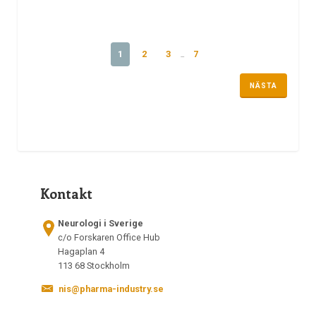
1
2
3
7
…
NÄSTA
Kontakt
Neurologi i Sverige
c/o Forskaren Office Hub
Hagaplan 4
113 68 Stockholm
nis@pharma-industry.se