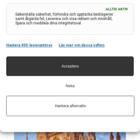
Unmet needs in Parkinson’s
ALLTID AKTIV
disease and Atypical
Säkerställa säkerhet, förhindra och upptäcka bedrägerier
Parkinsonism: Knowing the
samt åtgärda fel, Leverera och visa reklam och innehåll,
Spara och meddela dina integritetsval.
Unknown – Lund 1–2 september
Av
JOHAN LÖKK
Hantera 955-leverantörer
Läs mer om dessa syften
Etiketter:
Johan Lökk
,
Referat
I anslutning till den internationella MDS-kongressen i
Acceptera
Köpenhamn arrangerades ett efterföljande möte i
Lund. Här bidrar Johan Lökk, professor och överläkare
Karolinska Institutet/Karolinska Universitetssjukhuset,
Neka
med ett kompilat och kommentarer från konferensen.
LÄS MER...
Hantera alternativ