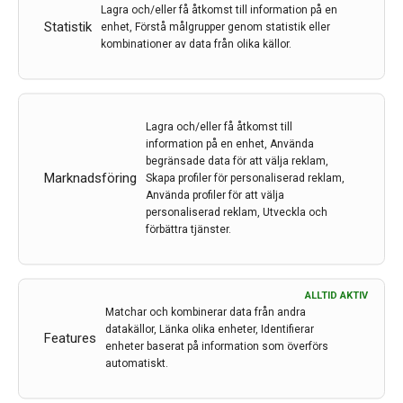
Lagra och/eller få åtkomst till information på en
Movement Disorders MDS
Statistik
enhet, Förstå målgrupper genom statistik eller
kombinationer av data från olika källor.
Av
ÖRJAN SKOGAR
8 dec 2023
Etiketter:
Örjan Skogar
,
Referat
Äntligen var det dags för en fullskalig
Lagra och/eller få åtkomst till
postpandemikongress på plats, men också interaktivt,
information på en enhet, Använda
denna gång i Köpenhamn och Bella Center, centralt
begränsade data för att välja reklam,
belägen för alla skandinaver. På plats var Örjan Skogar,
Marknadsföring
Skapa profiler för personaliserad reklam,
Använda profiler för att välja
som här bidrar med en kondenserad sammanfattning.
personaliserad reklam, Utveckla och
förbättra tjänster.
LÄS MER...
ALLTID AKTIV
Matchar och kombinerar data från andra
datakällor, Länka olika enheter, Identifierar
Features
enheter baserat på information som överförs
automatiskt.