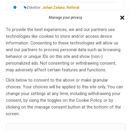
Etiketter:
Johan Zelano
,
Referat
Manage your privacy
På det amerikanska epilepsisällskapets årsmöte
avhandlades tilltagande utmaningar med genetiska
To provide the best experiences, we and our partners use
testresultat och AI, men också klassisk
technologies like cookies to store and/or access device
läkemedelsbehandling och epilepsikirurgi. Johan
information. Consenting to these technologies will allow us
Zelano, professor i Göteborg, var på plats i Florida och
and our partners to process personal data such as browsing
bidrar med denna sammanfattning.
behavior or unique IDs on this site and show (non-)
personalized ads. Not consenting or withdrawing consent,
LÄS MER...
may adversely affect certain features and functions.
Click below to consent to the above or make granular
choices. Your choices will be applied to this site only. You can
change your settings at any time, including withdrawing your
consent, by using the toggles on the Cookie Policy, or by
clicking on the manage consent button at the bottom of the
screen.
The International Congress of
Parkinson’s Disease and