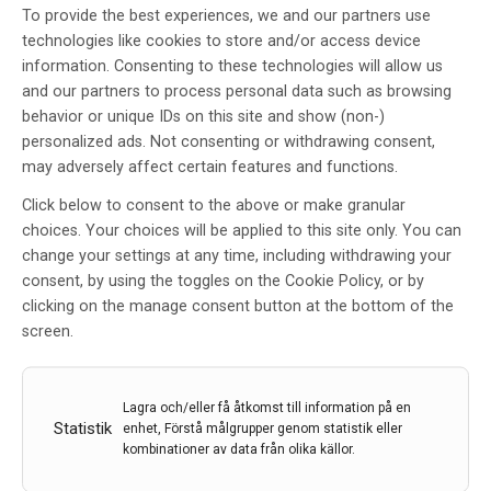
uppfatta en fjärde dimension?
To provide the best experiences, we and our partners use
technologies like cookies to store and/or access device
Av
Malmö universitet
information. Consenting to these technologies will allow us
30 jan 2023
and our partners to process personal data such as browsing
behavior or unique IDs on this site and show (non-)
Etiketter:
artificiell intelligens
,
Malmö universitet
personalized ads. Not consenting or withdrawing consent,
Hur går det till när hjärnan försöker skapa sig en bild av
may adversely affect certain features and functions.
det okända? I en nyligen publicerad artikel beskriver
Click below to consent to the above or make granular
kognitionsforskaren Magnus Johnsson vid Malmö
choices. Your choices will be applied to this site only. You can
universitet varför det finns en gräns för vad människan
change your settings at any time, including withdrawing your
kan föreställa sig och hur kunskapen kan användas
consent, by using the toggles on the Cookie Policy, or by
inom AGI, Artificiell General Intelligence.
clicking on the manage consent button at the bottom of the
screen.
LÄS MER...
Lagra och/eller få åtkomst till information på en
Statistik
enhet, Förstå målgrupper genom statistik eller
På jakt efter den optimala
kombinationer av data från olika källor.
migränmedicinen