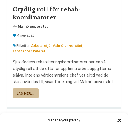
Otydlig roll för rehab-
koordinatorer
Av
Malmö universitet
4 sep 2023
Etiketter:
Arbetsmiljö
,
Malmö universitet
,
rehabkoordinatorer
Sjukvårdens rehabiliteringskoordinatorer har en så
otydlig roll att de ofta får uppfinna arbetsuppgifterna
själva. Inte ens vårdcentralens chef vet alltid vad de
ska användas till, visar forskning vid Malmö universitet.
LÄS MER...
Kommer en AI-robot kunna
Manage your privacy