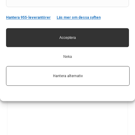
Av
Malmö universitet
2 dec 2022
Hantera 955-leverantörer
Läs mer om dessa syften
Etiketter:
Malmö universitet
,
Parkinsons sjukdom
,
tidig
diagnostik
Acceptera
Denis Music, professor vid institutionen för
materialvetenskap och tillämpad matematik vid Malmö
universitet, har tilldelats 1,6 miljoner kronor från Mats
Neka
Paulssonstiftelserna för att utveckla tekniker för tidig
diagnostik av allvarliga sjukdomar.
Hantera alternativ
LÄS MER...