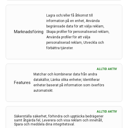
Av
Malmö universitet
26 jan 2023
Lagra och/eller få åtkomst till
information på en enhet, Använda
Etiketter:
Malmö universitet
,
Migrän
,
triptaner
begränsade data för att välja reklam,
Marknadsföring
Skapa profiler för personaliserad reklam,
För att medicin mot migrän ska vara effektiv är det
Använda profiler för att välja
viktigt att den aktiva substansen omedelbart kommer
personaliserad reklam, Utveckla och
ut i blodet. De piller som idag finns på marknaden
förbättra tjänster.
passerar flera organ i kroppen och tappar därmed i
effekt på vägen. Ett forskarteam vid Malmö universitet
tror sig kunna runda detta via en genväg i munnen.
ALLTID AKTIV
Matchar och kombinerar data från andra
LÄS MER...
datakällor, Länka olika enheter, Identifierar
Features
enheter baserat på information som överförs
automatiskt.
Nytt forskningsprojekt hoppas
ALLTID AKTIV
upptäcka Parkinsons och cancer i
Säkerställa säkerhet, förhindra och upptäcka bedrägerier
samt åtgärda fel, Leverera och visa reklam och innehåll,
tidigare skede
Spara och meddela dina integritetsval.