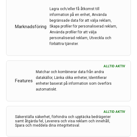
Lagra och/eller få åtkomst till
Progressiv MS kan förutspås av AI
information på en enhet, Använda
begränsade data för att välja reklam,
Forskare vid Uppsala universitet har utvecklat en ny AI-
Marknadsföring
Skapa profiler för personaliserad reklam,
baserad metod som kan förutse övergången till
Använda profiler för att välja
sekundärprogressiv multipel skleros och samtidigt
personaliserad reklam, Utveckla och
förbättra tjänster.
ange hur säker modellen är på sin bedömning.
Metoden kan bana väg för tidigare och mer
individanpassad behandling för tusentals…
ALLTID AKTIV
3 dec 2025
Matchar och kombinerar data från andra
datakällor, Länka olika enheter, Identifierar
Features
enheter baserat på information som överförs
automatiskt.
ALLTID AKTIV
Säkerställa säkerhet, förhindra och upptäcka bedrägerier
samt åtgärda fel, Leverera och visa reklam och innehåll,
Spara och meddela dina integritetsval.