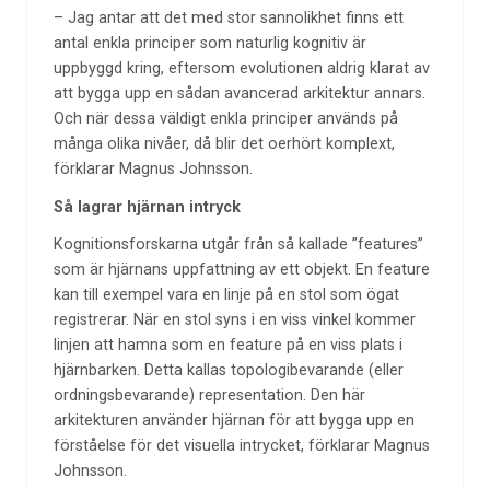
– Jag antar att det med stor sannolikhet finns ett
antal enkla principer som naturlig kognitiv är
uppbyggd kring, eftersom evolutionen aldrig klarat av
att bygga upp en sådan avancerad arkitektur annars.
Och när dessa väldigt enkla principer används på
många olika nivåer, då blir det oerhört komplext,
förklarar Magnus Johnsson.
Så lagrar hjärnan intryck
Kognitionsforskarna utgår från så kallade ”features”
som är hjärnans uppfattning av ett objekt. En feature
kan till exempel vara en linje på en stol som ögat
registrerar. När en stol syns i en viss vinkel kommer
linjen att hamna som en feature på en viss plats i
hjärnbarken. Detta kallas topologibevarande (eller
ordningsbevarande) representation. Den här
arkitekturen använder hjärnan för att bygga upp en
förståelse för det visuella intrycket, förklarar Magnus
Johnsson.