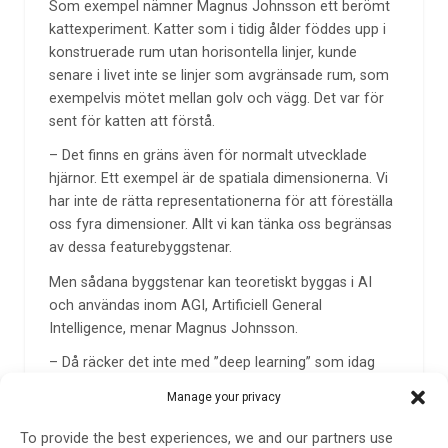
Som exempel nämner Magnus Johnsson ett berömt
kattexperiment. Katter som i tidig ålder föddes upp i
konstruerade rum utan horisontella linjer, kunde
senare i livet inte se linjer som avgränsade rum, som
exempelvis mötet mellan golv och vägg. Det var för
sent för katten att förstå.
– Det finns en gräns även för normalt utvecklade
hjärnor. Ett exempel är de spatiala dimensionerna. Vi
har inte de rätta representationerna för att föreställa
oss fyra dimensioner. Allt vi kan tänka oss begränsas
av dessa featurebyggstenar.
Men sådana byggstenar kan teoretiskt byggas i AI
och användas inom AGI, Artificiell General
Intelligence, menar Magnus Johnsson.
– Då räcker det inte med ”deep learning” som idag
används inom många områden, och som ger djup
Manage your privacy
kunskap inom ett smalt område. För att bygga en
konstgjord hjärna med en sådan kapacitet, krävs det
To provide the best experiences, we and our partners use