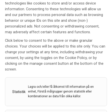
att man skapar ett komplett kognitivt system där alla
technologies like cookies to store and/or access device
sinnesmodaliteter är ihopkopplade med varandra,
information. Consenting to these technologies will allow us
säger Magnus Johnsson vid Malmö universitet.
and our partners to process personal data such as browsing
behavior or unique IDs on this site and show (non-)
personalized ads. Not consenting or withdrawing consent,
may adversely affect certain features and functions.
Click below to consent to the above or make granular
choices. Your choices will be applied to this site only. You can
change your settings at any time, including withdrawing your
consent, by using the toggles on the Cookie Policy, or by
clicking on the manage consent button at the bottom of the
screen.
Liknande poster
Lagra och/eller få åtkomst till information på en
Statistik
enhet, Förstå målgrupper genom statistik eller
kombinationer av data från olika källor.