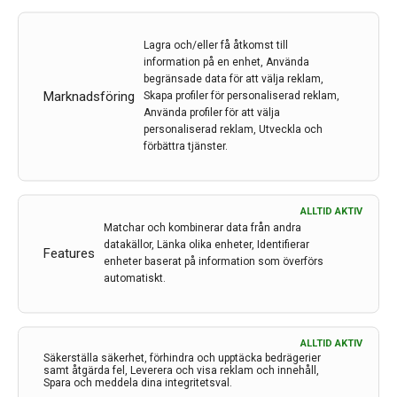
Lagra och/eller få åtkomst till
Av
Biogen
information på en enhet, Använda
begränsade data för att välja reklam,
7 maj 2020
Marknadsföring
Skapa profiler för personaliserad reklam,
Etiketter:
COVID-19
,
Jan Hillert
,
JAN LYCKE
,
Magnus
Använda profiler för att välja
Gisslén
,
MS
personaliserad reklam, Utveckla och
förbättra tjänster.
Covid-19 infektionen och MS – Vad har vi lärt oss
utifrån olika perspektiv Biogen anordnar nu ett webinar
[…]
ALLTID AKTIV
Matchar och kombinerar data från andra
LÄS MER...
datakällor, Länka olika enheter, Identifierar
Features
enheter baserat på information som överförs
automatiskt.
ALLTID AKTIV
Säkerställa säkerhet, förhindra och upptäcka bedrägerier
samt åtgärda fel, Leverera och visa reklam och innehåll,
Spara och meddela dina integritetsval.