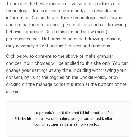
To provide the best experiences, we and our partners use
Lansering av den europeiska MS
technologies like cookies to store and/or access device
Barometern
information. Consenting to these technologies will allow us
and our partners to process personal data such as browsing
Av
Neuro
behavior or unique IDs on this site and show (non-)
19 mar 2021
personalized ads. Not consenting or withdrawing consent,
may adversely affect certain features and functions.
Etiketter:
Jan Hillert
,
MS
,
MS Barometern
,
Neuro
Click below to consent to the above or make granular
Denna vecka lanseras MS Barometern 2020 som är en
choices. Your choices will be applied to this site only. You can
sammanställning av viktig information om multipel
change your settings at any time, including withdrawing your
skleros (MS) i 35 länder i Europa. Mer än 1 miljon
consent, by using the toggles on the Cookie Policy, or by
människor lever med MS i Europa.
clicking on the manage consent button at the bottom of the
screen.
LÄS MER...
Lagra och/eller få åtkomst till information på en
Statistik
enhet, Förstå målgrupper genom statistik eller
kombinationer av data från olika källor.