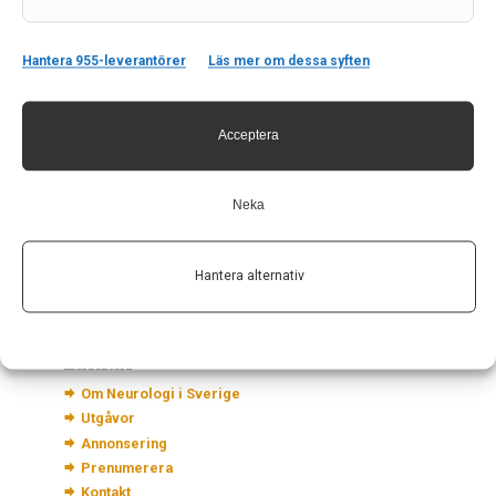
Hantera 955-leverantörer
Läs mer om dessa syften
Kontakt
Acceptera
Neurologi i Sverige
c/o Forskaren Office Hub
Neka
Hagaplan 4
113 68 Stockholm
Hantera alternativ
nis@pharma-industry.se
Länkar
Om Neurologi i Sverige
Utgåvor
Annonsering
Prenumerera
Kontakt