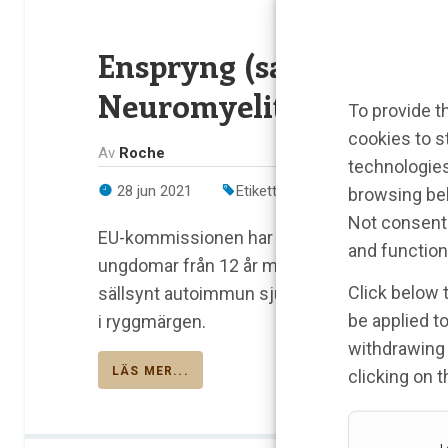
Enspryng (satralizumab
Neuromyelitis optica-s
To provide t
cookies to s
Av
Roche
technologies
28 jun 2021
Etiketter:
ENSPRYNG
,
neuromye
browsing beh
Not consenti
EU-kommissionen har godkänt Enspryng (sat
and function
ungdomar från 12 år med Neuromyelitis opt
Click below 
sällsynt autoimmun sjukdom som ger skador
be applied to
i ryggmärgen.
withdrawing 
LÄS MER...
clicking on 