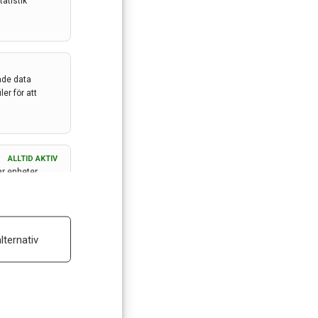
atistik
ade data
er för att
ALLTID AKTIV
ar enheter
ALLTID AKTIV
lternativ
 reklam