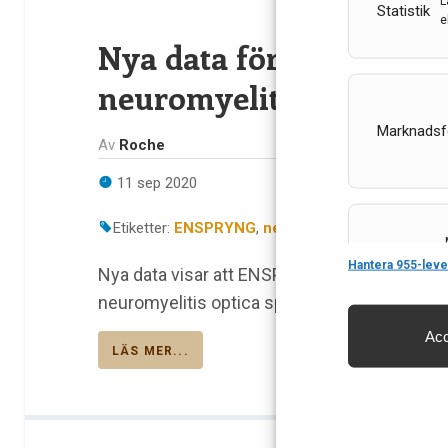
L
Statistik
e
Nya data för ENSPRYNG 
neuromyelitis optica s
Marknadsf
Av
Roche
11 sep 2020
Etiketter:
ENSPRYNG
,
neuromyelitis optica spek
Features
Hantera 955-leve
Nya data visar att ENSPRYNG (satralizumab) 
neuromyelitis optica spektrumtillstånd (N
Acc
Säkerställa 
LÄS MER...
och innehåll