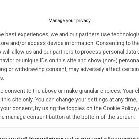
) godkänd vid
Manage your privacy
pektrumtillstånd (NMOSD)
he best experiences, we and our partners use technologie
tore and/or access device information. Consenting to th
 will allow us and our partners to process personal data
litis optica spektrumtillstånd
,
NMOSD
,
satralizumab
avior or unique IDs on this site and show (non-) persona
ng or withdrawing consent, may adversely affect certain
ralizumab), en subkutan behandling av vuxna och
s.
ica-spektrumtillstånd (NMOSD). NMOSD är en
to consent to the above or make granular choices. Your c
 i centrala nervsystemet, främst på synnerven och
 this site only. You can change your settings at any time,
your consent, by using the toggles on the Cookie Policy, 
the manage consent button at the bottom of the screen.