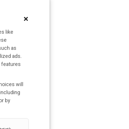
s like
ese
 such as
lized ads.
 features
hoices will
 including
or by