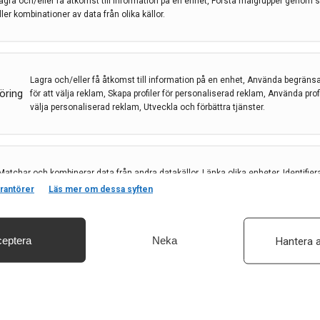
agra och/eller få åtkomst till information på en enhet, Förstå målgrupper genom st
ller kombinationer av data från olika källor.
(satralizumab) vid
pektrumtillstånd (NMOSD)
Lagra och/eller få åtkomst till information på en enhet, Använda begräns
öring
för att välja reklam, Skapa profiler för personaliserad reklam, Använda profil
välja personaliserad reklam, Utveckla och förbättra tjänster.
trumtillstånd
,
NMOSD
,
Roche
,
satralizumab
Matchar och kombinerar data från andra datakällor, Länka olika enheter, Identifier
baserat på information som överförs automatiskt.
rantörer
Läs mer om dessa syften
minskar svårighetsgrad och risk för skov vid
MOSD)
eptera
Neka
Hantera a
säkerhet, förhindra och upptäcka bedrägerier samt åtgärda fel, Leverera och visa
, Spara och meddela dina integritetsval.