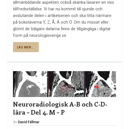
allmänbildande aspekten också skänka läsaren en viss
tillfredsställelse. Vi har nu kommit till sjunde och
avslutande delen i artikelserien och ska titta närmare
på bokstäverna Y, Z, Å, Ä och Ö. Om du missat eller
glömt de tidigare delarna finns de tillgängliga i digital
form på neurologiisverige.se.
LÄS MER...
Neuroradiologisk A-B och C-D-
lära – Del 4. M – P
Av
David Fällmar