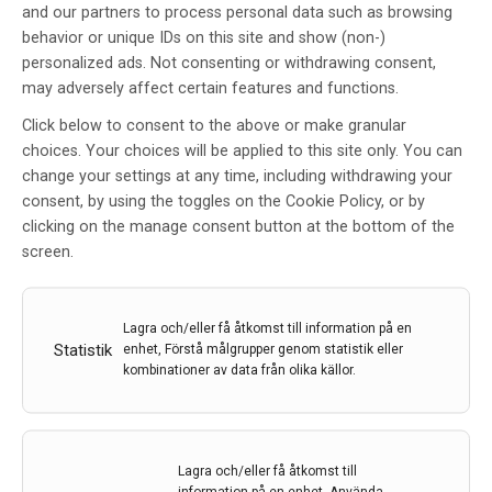
and our partners to process personal data such as browsing
behavior or unique IDs on this site and show (non-)
personalized ads. Not consenting or withdrawing consent,
may adversely affect certain features and functions.
Neuroradiologisk A-B och C-D-
lära
Click below to consent to the above or make granular
choices. Your choices will be applied to this site only. You can
Av
David Fällmar
change your settings at any time, including withdrawing your
9 dec 2021
Etiketter:
David Fällmar
,
Neuroradiologi
consent, by using the toggles on the Cookie Policy, or by
clicking on the manage consent button at the bottom of the
I denna artikelserie av neuroradiolog David Fällmar
screen.
kommer du att presenteras för fyra neuroradiologiska
begrepp i varje nummer. Serien inleddes i förra numret,
och turen har nu kommit till bokstäverna E, F, G och H.
Lagra och/eller få åtkomst till information på en
Det huvudsakliga syftet är att bidra till en
Statistik
enhet, Förstå målgrupper genom statistik eller
neuroradiologisk allmänbildning
kombinationer av data från olika källor.
– för att underlätta för dig som skriver
neuroradiologiska remisser och läser utlåtanden, men
även för att främja kommunikationen över telefon och
under röntgenronderna.
Lagra och/eller få åtkomst till