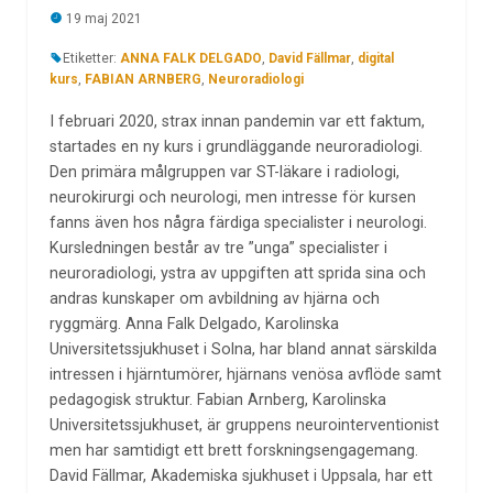
19 maj 2021
Etiketter:
ANNA FALK DELGADO
,
David Fällmar
,
digital
kurs
,
FABIAN ARNBERG
,
Neuroradiologi
I februari 2020, strax innan pandemin var ett faktum,
startades en ny kurs i grundläggande neuroradiologi.
Den primära målgruppen var ST-läkare i radiologi,
neurokirurgi och neurologi, men intresse för kursen
fanns även hos några färdiga specialister i neurologi.
Kursledningen består av tre ”unga” specialister i
neuroradiologi, ystra av uppgiften att sprida sina och
andras kunskaper om avbildning av hjärna och
ryggmärg. Anna Falk Delgado, Karolinska
Universitetssjukhuset i Solna, har bland annat särskilda
intressen i hjärntumörer, hjärnans venösa avflöde samt
pedagogisk struktur. Fabian Arnberg, Karolinska
Universitetssjukhuset, är gruppens neurointerventionist
men har samtidigt ett brett forskningsengagemang.
David Fällmar, Akademiska sjukhuset i Uppsala, har ett