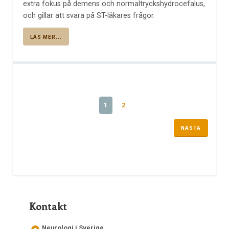
extra fokus på demens och normaltryckshydrocefalus,
och gillar att svara på ST-läkares frågor.
LÄS MER...
1
2
NÄSTA
Kontakt
Neurologi i Sverige