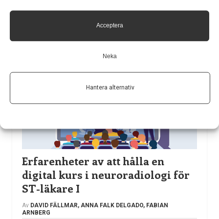
underlätta för dig som skriver neuroradiologiska
remisser och läser utlåtanden, men även för att främja
Acceptera
kommunikationen över telefon och under
röntgenronderna.
Neka
LÄS MER...
Hantera alternativ
Erfarenheter av att hålla en
digital kurs i neuroradiologi för
ST-läkare I
Av
DAVID FÄLLMAR, ANNA FALK DELGADO, FABIAN
ARNBERG