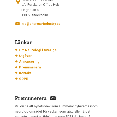
c/o Forskaren Office Hub
Hagaplan 4
113 68 Stockholm
nis@pharma-industry.se
Länkar
Om Neurologi i Sverige
Utgåvor
Annonsering
Prenumerera
Kontakt
GDPR
Prenumerera
Vill du ha ett nyhetsbrev som summerar nyheterna inom
neurologiområdet för veckan som gått, eller få det
senaste numret av tidningen som PDF i din inkorg?