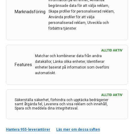
information på en enhet, Använda
begränsade data för att välja reklam,
LÄS MER...
Marknadsföring
Skapa profiler för personaliserad reklam,
Använda profiler för att välja
personaliserad reklam, Utveckla och
förbättra tjänster.
ALLTID AKTIV
Matchar och kombinerar data från andra
datakällor, Länka olika enheter, Identifierar
Neuroradiologisk A-B och C-D-
Features
enheter baserat på information som överförs
lära
automatiskt.
Av
David Fällmar
4 okt 2021
ALLTID AKTIV
Säkerställa säkerhet, förhindra och upptäcka bedrägerier
Etiketter:
ANGIOGRAFI
,
B-VÄRDE
,
CISS
,
David Fällmar
,
samt åtgärda fel, Leverera och visa reklam och innehåll,
Spara och meddela dina integritetsval.
DUBBELENERGI
,
Neuroradiologi
I denna nya artikelserie av neuroradiolog David Fällmar
kommer du att presenteras för fyra neuroradiologiska
Hantera 955-leverantörer
Läs mer om dessa syften
begrepp i varje nummer. Det huvudsakliga syftet är att