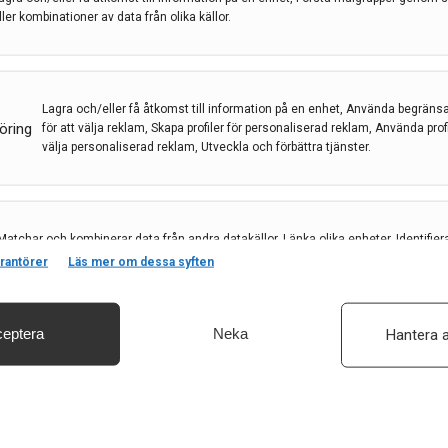
ller kombinationer av data från olika källor.
t faktum, startades en ny kurs i grundläggande
T-läkare i radiologi, neurokirurgi och neurologi, men
diga specialister i neurologi. Kursledningen består
Lagra och/eller få åtkomst till information på en enhet, Använda begräns
stra av uppgiften att sprida sina och andras
öring
för att välja reklam, Skapa profiler för personaliserad reklam, Använda profil
välja personaliserad reklam, Utveckla och förbättra tjänster.
ärg. Anna Falk Delgado, Karolinska
t särskilda intressen i hjärntumörer, hjärnans
bian Arnberg, Karolinska Universitetssjukhuset, är
idigt ett brett forskningsengagemang. David
Matchar och kombinerar data från andra datakällor, Länka olika enheter, Identifier
baserat på information som överförs automatiskt.
rantörer
Läs mer om dessa syften
r ett extra fokus på demens och
a på ST-läkares frågor.
eptera
Neka
Hantera a
säkerhet, förhindra och upptäcka bedrägerier samt åtgärda fel, Leverera och visa
, Spara och meddela dina integritetsval.