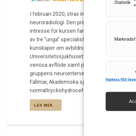
Statistik
e
I februari 2020, strax innan pandemin var et
neuroradiologi. Den primära målgruppen var S
intresse för kursen fanns även hos några fär
av tre ”unga” specialister i neuroradiologi, y
Marknadsf
kunskaper om avbildning av hjärna och ryggm
Universitetssjukhuset i Solna, har bland anna
venösa avflöde samt pedagogisk struktur. Fa
gruppens neurointerventionist men har samt
Features
Hantera 955-leve
Fällmar, Akademiska sjukhuset i Uppsala, ha
normaltryckshydrocefalus, och gillar att svar
Acc
LÄS MER...
Säkerställa 
och innehåll