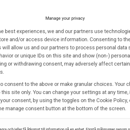
Manage your privacy
he best experiences, we and our partners use technologie
tore and/or access device information. Consenting to th
 will allow us and our partners to process personal data
avior or unique IDs on this site and show (non-) persona
ng or withdrawing consent, may adversely affect certain
s.
 en digital kurs i
to consent to the above or make granular choices. Your c
äkare I
 this site only. You can change your settings at any time,
your consent, by using the toggles on the Cookie Policy, 
IAN ARNBERG
the manage consent button at the bottom of the screen.
digital kurs
,
FABIAN ARNBERG
,
Neuroradiologi
agra och/eller få åtkomst till information på en enhet, Förstå målgrupper genom st