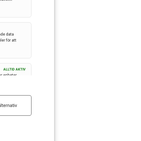
ade data
er för att
ALLTID AKTIV
ar enheter
ALLTID AKTIV
lternativ
 reklam