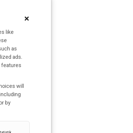
s like
ese
 such as
lized ads.
 features
hoices will
 including
or by
atistik