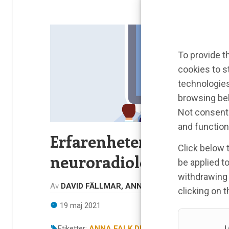
To provide t
cookies to s
technologies
browsing beh
Not consenti
and function
Erfarenheter av att hålla
Click below 
neuroradiologi för ST-l
be applied to
withdrawing 
Av
DAVID FÄLLMAR, ANNA FALK DELGADO, FAB
clicking on 
19 maj 2021
Etiketter:
ANNA FALK DELGADO
,
David Fällmar
,
L