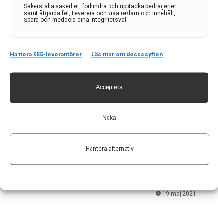
Säkerställa säkerhet, förhindra och upptäcka bedrägerier
samt åtgärda fel, Leverera och visa reklam och innehåll,
Spara och meddela dina integritetsval.
Hantera 955-leverantörer
Läs mer om dessa syften
Acceptera
Erfarenheter av att hålla en digital kurs i
neuroradiologi för ST-läkare I
Neka
I februari 2020, strax innan pandemin var ett faktum,
startades en ny kurs i grundläggande neuroradiologi.
Den primära målgruppen var ST-läkare i radiologi,
Hantera alternativ
neurokirurgi och neurologi, men intresse för kursen
fanns även hos några färdiga specialister i neurologi.
Kursledningen består…
19 maj 2021