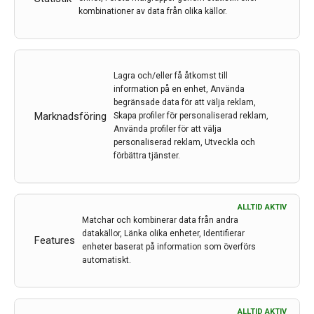
kommunikationen över…
kombinationer av data från olika källor.
19 maj 2022
Lagra och/eller få åtkomst till
information på en enhet, Använda
begränsade data för att välja reklam,
Marknadsföring
Skapa profiler för personaliserad reklam,
Använda profiler för att välja
personaliserad reklam, Utveckla och
förbättra tjänster.
Neuroradiologisk A-B och C-D-lära
I denna artikelserie av neuroradiolog David Fällmar
ALLTID AKTIV
Matchar och kombinerar data från andra
kommer du att presenteras för fyra neuroradiologiska
datakällor, Länka olika enheter, Identifierar
Features
begrepp i varje nummer. Serien inleddes i förra numret,
enheter baserat på information som överförs
och turen har nu kommit till bokstäverna E, F, G och H.
automatiskt.
Det huvudsakliga syftet är att…
9 dec 2021
ALLTID AKTIV