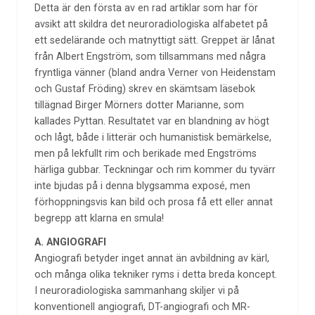
Detta är den första av en rad artiklar som har för
avsikt att skildra det neuroradiologiska alfabetet på
ett sedelärande och matnyttigt sätt. Greppet är lånat
från Albert Engström, som tillsammans med några
fryntliga vänner (bland andra Verner von Heidenstam
och Gustaf Fröding) skrev en skämtsam läsebok
tillägnad Birger Mörners dotter Marianne, som
kallades Pyttan. Resultatet var en blandning av högt
och lågt, både i litterär och humanistisk bemärkelse,
men på lekfullt rim och berikade med Engströms
härliga gubbar. Teckningar och rim kommer du tyvärr
inte bjudas på i denna blygsamma exposé, men
förhoppningsvis kan bild och prosa få ett eller annat
begrepp att klarna en smula!
A. ANGIOGRAFI
Angiografi betyder inget annat än avbildning av kärl,
och många olika tekniker ryms i detta breda koncept.
I neuroradiologiska sammanhang skiljer vi på
konventionell angiografi, DT-angiografi och MR-