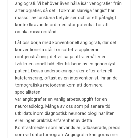
angiografi. Vi behöver även hålla isär venografier från
arteriografier, så det i folkmun slarviga ”angio” har
massor av tänkbara betydelser och är ett påtagligt
kontextkrävande ord med stor potential för att
orsaka missförstånd.
Låt oss börja med konventionell angiografi, där det
konventionella står för sättet vi applicerar
röntgenstrålning, det vill säga att vi erhåller en
tvådimensionell bild eller bildserie av en genomlyst
patient. Dessa undersökningar sker efter arteriell
kateterisering, oftast av en interventionist. Innan de
tomografiska metoderna kom att dominera
specialiteten
var angiografier en vanlig arbetsuppgift för en
neuroradiolog. Många av oss som på senare tid
utbildats inom diagnostisk neuroradiologi har liten
eller ingen praktisk erfarenhet av detta.
Kontrastmedlen som används är jodbaserade, precis
som vid datortomografi. Angiografin kan göras mer