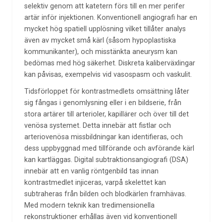
selektiv genom att katetern förs till en mer perifer
artär inför injektionen. Konventionell angiografi har en
mycket hög spatiell upplösning vilket tillåter analys
även av mycket små kärl (såsom hypoplastiska
kommunikanter), och misstänkta aneurysm kan
bedömas med hög säkerhet. Diskreta kaliberväxlingar
kan påvisas, exempelvis vid vasospasm och vaskulit.
Tidsförloppet för kontrastmedlets omsättning låter
sig fångas i genomlysning eller i en bildserie, från
stora artärer till arterioler, kapillärer och över till det
venösa systemet. Detta innebär att fistlar och
arteriovenösa missbildningar kan identifieras, och
dess uppbyggnad med tillförande och avförande kärl
kan kartläggas. Digital subtraktionsangiografi (DSA)
innebär att en vanlig röntgenbild tas innan
kontrastmedlet injiceras, varpå skelettet kan
subtraheras från bilden och blodkärlen framhävas.
Med modern teknik kan tredimensionella
rekonstruktioner erhållas även vid konventionell