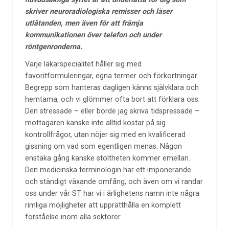
skriver neuroradiologiska remisser och läser
utlåtanden, men även för att främja
kommunikationen över telefon och under
röntgenronderna.
Varje läkarspecialitet håller sig med
favoritformuleringar, egna termer och förkortningar.
Begrepp som hanteras dagligen känns självklara och
hemtama, och vi glömmer ofta bort att förklara oss.
Den stressade – eller borde jag skriva tidspressade –
mottagaren kanske inte alltid kostar på sig
kontrollfrågor, utan nöjer sig med en kvalificerad
gissning om vad som egentligen menas. Någon
enstaka gång kanske stoltheten kommer emellan.
Den medicinska terminologin har ett imponerande
och ständigt växande omfång, och även om vi randar
oss under vår ST har vi i ärlighetens namn inte några
rimliga möjligheter att upprätthålla en komplett
förståelse inom alla sektorer.