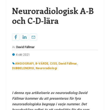
Neuroradiologisk A-B
och C-D-lära
Av
David Fällmar
4 okt 2021
ANGIOGRAFI
,
B-VÄRDE
,
CISS
,
David Fällmar
,
DUBBELENERGI
,
Neuroradiologi
I denna nya artikelserie av neuroradiolog David
Fällmar kommer du att presenteras för fyra
neuroradiologiska begrepp i varje nummer. Det
huvudsakliga syftet är att underlätta för dig som