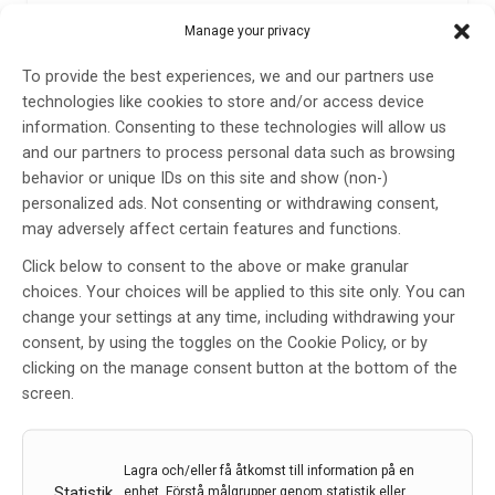
dig som skriver neuroradiologiska remisser och läser
Manage your privacy
utlåtanden, men även för att främja kommunikationen
över telefon…
To provide the best experiences, we and our partners use
technologies like cookies to store and/or access device
30 sep 2022
information. Consenting to these technologies will allow us
and our partners to process personal data such as browsing
behavior or unique IDs on this site and show (non-)
personalized ads. Not consenting or withdrawing consent,
may adversely affect certain features and functions.
Click below to consent to the above or make granular
choices. Your choices will be applied to this site only. You can
change your settings at any time, including withdrawing your
Neuroradiologisk A-B och C-D-lära, Del 3. I – L
consent, by using the toggles on the Cookie Policy, or by
clicking on the manage consent button at the bottom of the
I denna artikelserie av neuroradiolog David Fällmar
screen.
kommer du att presenteras för fyra neuroradiologiska
begrepp i varje nummer. Det huvudsakliga syftet är att
underlätta för dig som skriver neuroradiologiska
Lagra och/eller få åtkomst till information på en
remisser och läser utlåtanden, men även för att främja
Statistik
enhet, Förstå målgrupper genom statistik eller