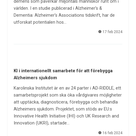
demens som påverkar miljontals människor runt om i
världen. I en studie publicerad i Alzheimer’s &
Dementia: Alzheimer’s Associations tidskrift, har de
utforskat potentialen hos…
17 feb 2024
KI i internationellt samarbete för att förebygga
Alzheimers sjukdom
Karolinska Institutet är en av 24 parter i AD-RIDDLE, ett
samarbetsprojekt som ska öka vårdgivares möjligheter
att upptäcka, diagnosticera, förebygga och behandla
Alzheimers sjukdom. Projektet, som stöds av EU:s
Innovative Health Initiative (IHI) och UK Research and
Innovation (UKRI), startade…
16 feb 2024