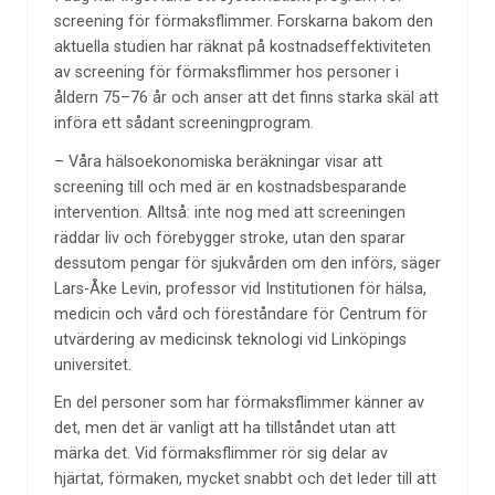
screening för förmaksflimmer. Forskarna bakom den
aktuella studien har räknat på kostnadseffektiviteten
av screening för förmaksflimmer hos personer i
åldern 75–76 år och anser att det finns starka skäl att
införa ett sådant screeningprogram.
– Våra hälsoekonomiska beräkningar visar att
screening till och med är en kostnadsbesparande
intervention. Alltså: inte nog med att screeningen
räddar liv och förebygger stroke, utan den sparar
dessutom pengar för sjukvården om den införs, säger
Lars-Åke Levin, professor vid Institutionen för hälsa,
medicin och vård och föreståndare för Centrum för
utvärdering av medicinsk teknologi vid Linköpings
universitet.
En del personer som har förmaksflimmer känner av
det, men det är vanligt att ha tillståndet utan att
märka det. Vid förmaksflimmer rör sig delar av
hjärtat, förmaken, mycket snabbt och det leder till att