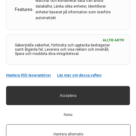
Matchar och kombinerar data från andra
Lewy body-demens drabbar hjärnan hos män och
datakällor, Länka olika enheter, Identifierar
Features
kvinnor på olika sätt
enheter baserat på information som överförs
automatiskt.
Demens är en hjärnsjukdom som påverkar mentala
kapaciteter som individens minne, språk eller förmåga
att förstå och hantera känslor. Bland de olika typerna
ALLTID AKTIV
av demens är demens med Lewy-kroppar (DLB) en
Säkerställa säkerhet, förhindra och upptäcka bedrägerier
relativt vanlig demenssjukdom.
samt åtgärda fel, Leverera och visa reklam och innehåll,
Spara och meddela dina integritetsval.
23 jan 2024
Hantera 955-leverantörer
Läs mer om dessa syften
Acceptera
Neka
Hantera alternativ