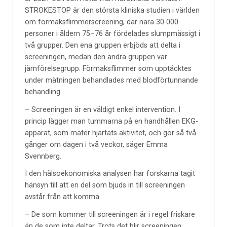
STROKESTOP är den största kliniska studien i världen
om förmaksflimmerscreening, där nära 30 000
personer i åldern 75–76 år fördelades slumpmässigt i
två grupper. Den ena gruppen erbjöds att delta i
screeningen, medan den andra gruppen var
jämförelsegrupp. Förmaksflimmer som upptäcktes
under mätningen behandlades med blodförtunnande
behandling.
– Screeningen är en väldigt enkel intervention. I
princip lägger man tummarna på en handhållen EKG-
apparat, som mäter hjärtats aktivitet, och gör så två
gånger om dagen i två veckor, säger Emma
Svennberg.
I den hälsoekonomiska analysen har forskarna tagit
hänsyn till att en del som bjuds in till screeningen
avstår från att komma.
– De som kommer till screeningen är i regel friskare
än de som inte deltar. Trots det blir screeningen