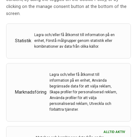
aktivering av ett visst hjärnprotein kan skydda kvinnor
clicking on the manage consent button at the bottom of the
från att utveckla neurodegenerativa sjukdomar som
screen.
Alzheimers sjukdom.
26 jan 2024
Lagra och/eller få åtkomst till information på en
Statistik
enhet, Förstå målgrupper genom statistik eller
kombinationer av data från olika källor.
Lagra och/eller få åtkomst till
information på en enhet, Använda
begränsade data för att välja reklam,
Marknadsföring
Skapa profiler för personaliserad reklam,
Använda profiler för att välja
personaliserad reklam, Utveckla och
förbättra tjänster.
ALLTID AKTIV