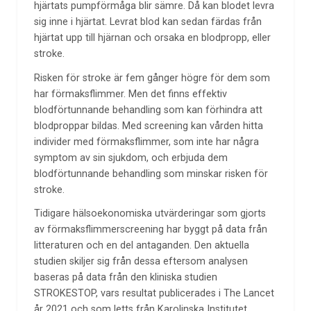
hjärtats pumpförmåga blir sämre. Då kan blodet levra
sig inne i hjärtat. Levrat blod kan sedan färdas från
hjärtat upp till hjärnan och orsaka en blodpropp, eller
stroke.
Risken för stroke är fem gånger högre för dem som
har förmaksflimmer. Men det finns effektiv
blodförtunnande behandling som kan förhindra att
blodproppar bildas. Med screening kan vården hitta
individer med förmaksflimmer, som inte har några
symptom av sin sjukdom, och erbjuda dem
blodförtunnande behandling som minskar risken för
stroke.
Tidigare hälsoekonomiska utvärderingar som gjorts
av förmaksflimmerscreening har byggt på data från
litteraturen och en del antaganden. Den aktuella
studien skiljer sig från dessa eftersom analysen
baseras på data från den kliniska studien
STROKESTOP, vars resultat publicerades i The Lancet
år 2021 och som letts från Karolinska Institutet.