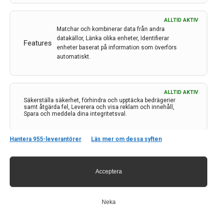
ALLTID AKTIV
Matchar och kombinerar data från andra
datakällor, Länka olika enheter, Identifierar
Features
enheter baserat på information som överförs
automatiskt.
Kontakt
ALLTID AKTIV
Neurologi i Sverige
Säkerställa säkerhet, förhindra och upptäcka bedrägerier
c/o Forskaren Office Hub
samt åtgärda fel, Leverera och visa reklam och innehåll,
Spara och meddela dina integritetsval.
Hagaplan 4
113 68 Stockholm
Hantera 955-leverantörer
Läs mer om dessa syften
nis@pharma-industry.se
Länkar
Acceptera
Om Neurologi i Sverige
Utgåvor
Neka
Annonsering