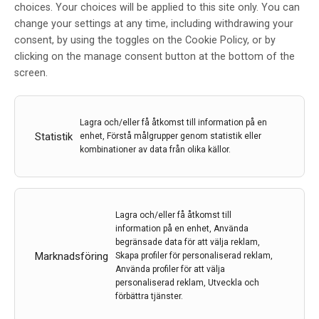
choices. Your choices will be applied to this site only. You can
Studie visar ingen effekt vid
change your settings at any time, including withdrawing your
ovanlig ärftlig Alzheimers
consent, by using the toggles on the Cookie Policy, or by
clicking on the manage consent button at the bottom of the
Av
Sveriges Radio
screen.
21 feb 2020
Etiketter:
Alzheimers
,
kognitiv förmåga
,
Minne
,
Sveriges
Lagra och/eller få åtkomst till information på en
radio
Statistik
enhet, Förstå målgrupper genom statistik eller
kombinationer av data från olika källor.
Ännu en gång har en studie visat att två nya medel
mot Alzheimers sjukdom saknar effekt. Försämring av
minne och kognitiv förmåga påverkades inte.
Lagra och/eller få åtkomst till
LÄS MER...
information på en enhet, Använda
begränsade data för att välja reklam,
Marknadsföring
Skapa profiler för personaliserad reklam,
Använda profiler för att välja
personaliserad reklam, Utveckla och
förbättra tjänster.