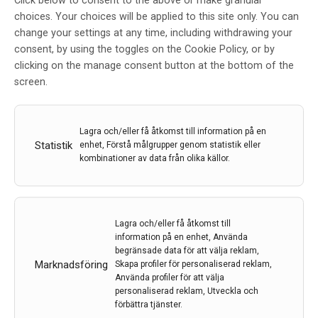
Click below to consent to the above or make granular
choices. Your choices will be applied to this site only. You can
Uppstart för trombektomier vid
change your settings at any time, including withdrawing your
Sundsvalls sjukhus
consent, by using the toggles on the Cookie Policy, or by
clicking on the manage consent button at the bottom of the
Av
Region Västernorrland
screen.
31 aug 2023
Etiketter:
Region Västernorrland
,
Sundsvalls sjukhus
,
trombektomi
Lagra och/eller få åtkomst till information på en
Statistik
enhet, Förstå målgrupper genom statistik eller
Nu kommer patienter som fått blodpropp i hjärnan vid
kombinationer av data från olika källor.
stroke att kunna få avancerad akutbehandling vid
sjukhuset i Sundsvall. Att snabbt komma under vård
och få korrekt akutbehandling är avgörande för
möjligheten att tillfriskna.
Lagra och/eller få åtkomst till
information på en enhet, Använda
LÄS MER...
begränsade data för att välja reklam,
Marknadsföring
Skapa profiler för personaliserad reklam,
Använda profiler för att välja
personaliserad reklam, Utveckla och
förbättra tjänster.