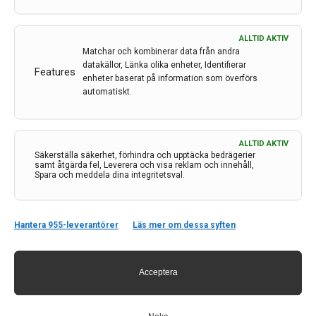
ALLTID AKTIV
Matchar och kombinerar data från andra
datakällor, Länka olika enheter, Identifierar
Features
enheter baserat på information som överförs
automatiskt.
Kontakt
ALLTID AKTIV
Säkerställa säkerhet, förhindra och upptäcka bedrägerier
samt åtgärda fel, Leverera och visa reklam och innehåll,
Neurologi i Sverige
Spara och meddela dina integritetsval.
c/o Forskaren Office Hub
Hagaplan 4
113 68 Stockholm
Hantera 955-leverantörer
Läs mer om dessa syften
nis@pharma-industry.se
Acceptera
Länkar
Om Neurologi i Sverige