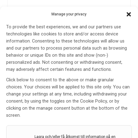
Manage your privacy
Omorganisation väcker många
To provide the best experiences, we and our partners use
frågor och oro!
technologies like cookies to store and/or access device
information. Consenting to these technologies will allow us
Av
STROKE-Riksförbundet
and our partners to process personal data such as browsing
21 jan 2021
behavior or unique IDs on this site and show (non-)
Etiketter:
Debatt
,
Stroke
,
STROKE-Riksförbundet
personalized ads. Not consenting or withdrawing consent,
may adversely affect certain features and functions.
I en debattartikel lyfter 18 överläkare och andra
Click below to consent to the above or make granular
verksamma inom neurologisk vård på Karolinska
choices. Your choices will be applied to this site only. You can
universitetssjukhuset flera varnande fingrar för att
change your settings at any time, including withdrawing your
bland annat strokevården är hotad på grund av en
consent, by using the toggles on the Cookie Policy, or by
planerad omstrukturering. Dessa varnande fingrar tar
clicking on the manage consent button at the bottom of the
STROKE-Riksförbundet på allvar.
screen.
LÄS MER...
Lagra och/eller få åtkomst till information på en