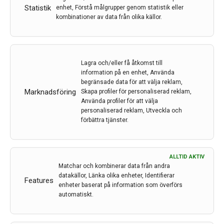
Statistik
enhet, Förstå målgrupper genom statistik eller
kombinationer av data från olika källor.
Kostnaden för strokevården spås
öka med 44 procent till över 850
miljarder kronor!
Lagra och/eller få åtkomst till
Av
STROKE-Riksförbundet
information på en enhet, Använda
begränsade data för att välja reklam,
9 nov 2020
Marknadsföring
Skapa profiler för personaliserad reklam,
Använda profiler för att välja
Etiketter:
Ove Puisto
,
Stroke
,
STROKE-Riksförbundet
personaliserad reklam, Utveckla och
Idag den 9 november presenterar den europeiska
förbättra tjänster.
strokeorganisationen Stroke Allians For Europé (SAFE)
sin rapport ” The Economic Impact of Stroke in
Europé” som visar på att strokevården i Europa som
ALLTID AKTIV
redan nu beräknades kostar cirka 600 miljarder per år
Matchar och kombinerar data från andra
datakällor, Länka olika enheter, Identifierar
kommer öka med 44 procent till över 850 miljarder
Features
enheter baserat på information som överförs
kronor fram till 2040.
automatiskt.
LÄS MER...