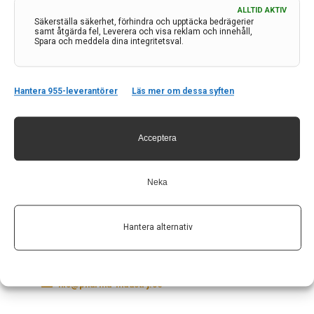
ALLTID AKTIV
Säkerställa säkerhet, förhindra och upptäcka bedrägerier
samt åtgärda fel, Leverera och visa reklam och innehåll,
Spara och meddela dina integritetsval.
Hantera 955-leverantörer
Läs mer om dessa syften
Acceptera
Neka
Kontakt
Neurologi i Sverige
Hantera alternativ
c/o Forskaren Office Hub
Hagaplan 4
113 68 Stockholm
nis@pharma-industry.se