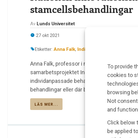
stamcellsbehandlingar
Av
Lunds Universitet
27 okt 2021
Etiketter:
Anna Falk
,
IndiCell
,
Lunds Universitet
,
Anna Falk, professor i neurovetenskap vid Lu
To provide t
samarbetsprojektet Indicell. Målet är att ut
cookies to s
individanpassade behandlingar i vården. Det 
technologies
behandlingar eller där behandlingarna syftar 
browsing beh
Not consenti
LÄS MER...
and function
Click below 
be applied to