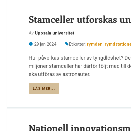
Stamceller utforskas u
Av
Uppsala universitet
29 jan 2024
Etiketter:
rymden
,
rymdstation
Hur påverkas stamceller av tyngdlöshet? Det v
miljoner stamceller har därför följt med till
ska utföras av astronauter.
LÄS MER...
Nationell innovationsmi