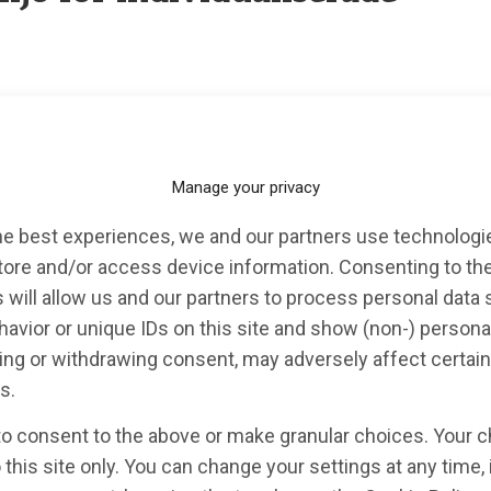
makuladegeneration
,
Parkinsons
,
stamceller
Manage your privacy
nds universitet ska koordinera det nya nationella
he best experiences, we and our partners use technologie
veckla nya stamcellsterapier för implementering av
tore and/or access device information. Consenting to th
handlar om patientgrupper där det idag sällan finns
 will allow us and our partners to process personal data
till att mildra symptom.
avior or unique IDs on this site and show (non-) persona
ng or withdrawing consent, may adversely affect certain
s.
to consent to the above or make granular choices. Your c
 this site only. You can change your settings at any time,