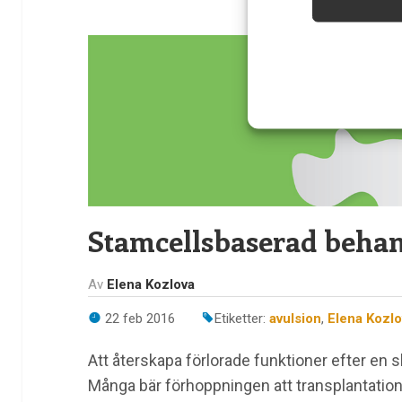
Säkerställa 
och innehåll
Stamcellsbaserad beha
Av
Elena Kozlova
22 feb 2016
Etiketter:
avulsion
,
Elena Kozlo
Att återskapa förlorade funktioner efter en 
Många bär förhoppningen att transplantation