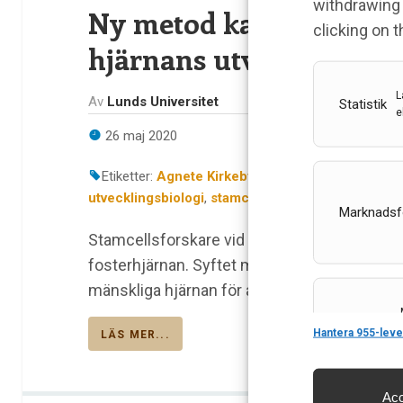
withdrawing 
Ny metod kan ge unik in
clicking on 
hjärnans utveckling
L
Av
Lunds Universitet
Statistik
e
26 maj 2020
Etiketter:
Agnete Kirkeby
,
Hjärna
,
humana hjärna
utvecklingsbiologi
,
stamceller
Marknadsf
Stamcellsforskare vid Lunds universitet har 
fosterhjärnan. Syftet med modellen är att ku
mänskliga hjärnan för att förstå hur olika regi
Features
Hantera 955-leve
LÄS MER...
Acc