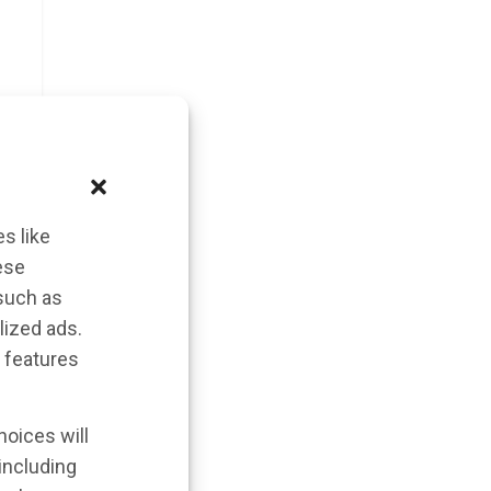
s like
ese
 such as
lized ads.
 features
hoices will
 including