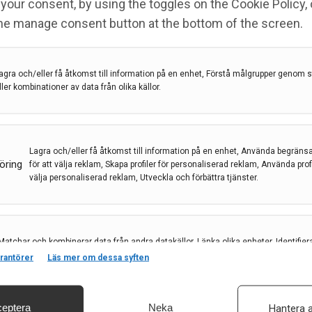
your consent, by using the toggles on the Cookie Policy, 
sikt i den mänskliga
the manage consent button at the bottom of the screen.
agra och/eller få åtkomst till information på en enhet, Förstå målgrupper genom st
ller kombinationer av data från olika källor.
ns utveckling
,
Lunds Universitet
,
neural
Lagra och/eller få åtkomst till information på en enhet, Använda begräns
öring
för att välja reklam, Skapa profiler för personaliserad reklam, Använda profil
välja personaliserad reklam, Utveckla och förbättra tjänster.
utvecklat en ny forskningsmodell av den tidiga
nna studera de allra tidigaste stadierna av den
oner i hjärnan bildas.
Matchar och kombinerar data från andra datakällor, Länka olika enheter, Identifier
baserat på information som överförs automatiskt.
rantörer
Läs mer om dessa syften
eptera
Neka
Hantera a