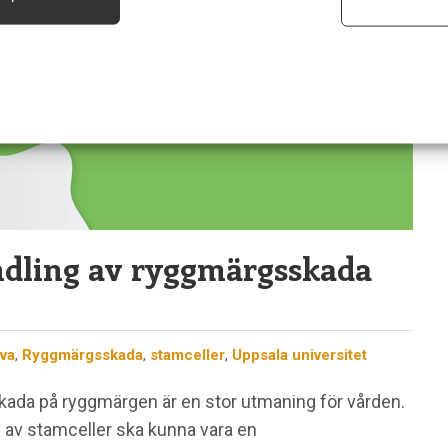
säkerhet, förhindra och upptäcka bedrägerier samt åtgärda fel, Leverera och visa
, Spara och meddela dina integritetsval.
ndling av ryggmärgsskada
va
,
Ryggmärgsskada
,
stamceller
,
Uppsala universitet
skada på ryggmärgen är en stor utmaning för vården.
 av stamceller ska kunna vara en