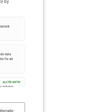
or by
atistik
ade data
er för att
ALLTID AKTIV
ar enheter
ALLTID AKTIV
lternativ