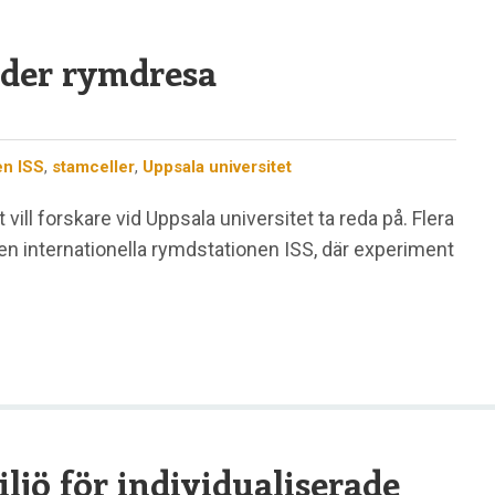
nder rymdresa
en ISS
,
stamceller
,
Uppsala universitet
ill forskare vid Uppsala universitet ta reda på. Flera
 den internationella rymdstationen ISS, där experiment
ljö för individualiserade