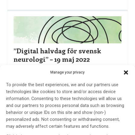
”Digital halvdag för svensk
neurologi” – 19 maj 2022
Av
SHALA GHADERI BERNTSSON
Manage your privacy
3 okt 2022
To provide the best experiences, we and our partners use
Etiketter:
Kongrfessreferat
,
Neurologidagen
,
Shala
technologies like cookies to store and/or access device
Ghaderi Berntsson
information. Consenting to these technologies will allow us
and our partners to process personal data such as browsing
Johan Zelano, ordförande för Svenska
behavior or unique IDs on this site and show (non-)
Neurologföreningen, startade mötet med att välkomna
personalized ads. Not consenting or withdrawing consent,
alla deltagare till en halvdag med svensk neurologi som
may adversely affect certain features and functions.
fick ersätta den traditionella Neurologiveckan även i år.
Under hösten planerade Svenska Neurologföreningen