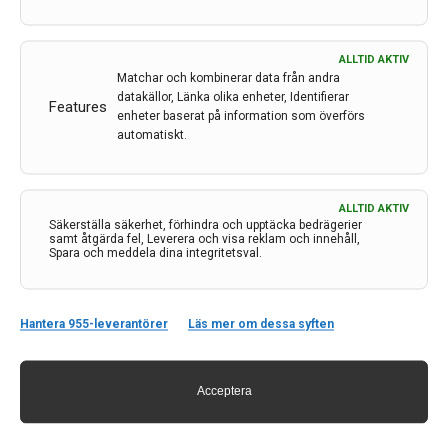
Av
Shala Ghaderi Berntsson
1 okt 2021
ALLTID AKTIV
Etiketter:
Kongressreferat
,
Neurologidagarna 2021
,
Shala
Matchar och kombinerar data från andra
Ghaderi Berntsson
datakällor, Länka olika enheter, Identifierar
Features
enheter baserat på information som överförs
Neurologidagarna 2021, Sveriges viktigaste årliga möte
automatiskt.
anordnat av Svenska Neurolog föreningen (SNF) har
genom tiderna genomgått ett antal namnbyten. Först
var det Vårmötet, de senaste åren Neurologiveckan
ALLTID AKTIV
Säkerställa säkerhet, förhindra och upptäcka bedrägerier
och i år ”Neurologidagar” i ljuset av pandemin. Shala
samt åtgärda fel, Leverera och visa reklam och innehåll,
Ghaderi Berntsson, docent vid Institutionen för
Spara och meddela dina integritetsval.
neurovetenskap Uppsala universitet och överläkare vid
Akademiska sjukhuset, bidrar här med en
sammanfattning från detta virtuella möte.
Hantera 955-leverantörer
Läs mer om dessa syften
LÄS MER...
Acceptera