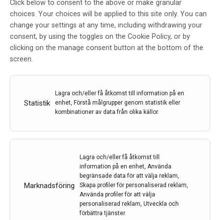
Click below to consent to the above or make granular
för Neurologiveckan i Uppsala, men den fortsatt
choices. Your choices will be applied to this site only. You can
osäkra pandemisituationen i januari med ökad
change your settings at any time, including withdrawing your
spridning och reserestriktioner för medlemmarna fick
consent, by using the toggles on the Cookie Policy, or by
föreningen att ställa in det fysiska mötet och anpassa
clicking on the manage consent button at the bottom of the
till en digital form. Årets mötesprogram bestod av ett
screen.
flertal punkter och antalet deltagare var cirka 45
personer.
Lagra och/eller få åtkomst till information på en
LÄS MER...
Statistik
enhet, Förstå målgrupper genom statistik eller
kombinationer av data från olika källor.
Lagra och/eller få åtkomst till
information på en enhet, Använda
begränsade data för att välja reklam,
Marknadsföring
Skapa profiler för personaliserad reklam,
Neurologidagarna 2021 – Virtuellt
Använda profiler för att välja
personaliserad reklam, Utveckla och
möte 19–21 maj
förbättra tjänster.