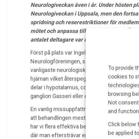
Neurologiveckan även i år. Under hösten p
Neurologiveckan i Uppsala, men den fortsa
spridning och reserestriktioner för medlemm
mötet och anpassa till en digital form. Åre
antalet deltagare var cirka 45 personer.
Först på plats var Ingela Nilsson Remahl, ord
Neurologföreningen, som diskuterade de regi
To provide t
vanligaste neurologiska sjukdomen i aktiv y
cookies to s
hjärnan vilket återspeglas i att den har olik
technologies
delar i hypotalamus, cortex under aurafase
browsing beh
ganglion Gasseri eller en följd av genetiska
Not consenti
En vanlig missuppfattning om migrän är att
and function
att behandlingen mest handlar om ospecifik b
Click below 
har vi flera effektiva behandlingsmetoder 
be applied to
där man eftersträvar en specifik effekt och