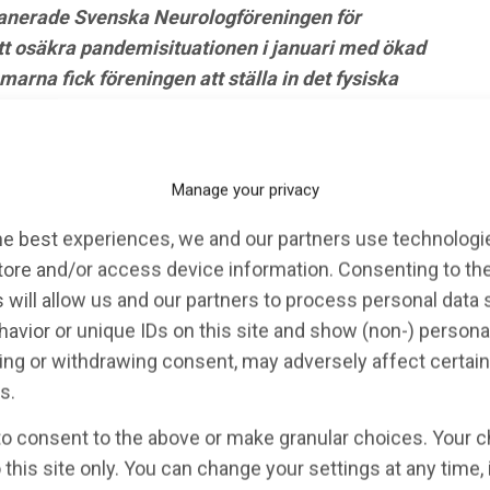
lanerade Svenska Neurologföreningen för
tt osäkra pandemisituationen i januari med ökad
arna fick föreningen att ställa in det fysiska
ts mötesprogram bestod av ett flertal punkter och
förande för etik och kvalitetsutskottet i Svenska
Manage your privacy
onala skillnaderna i migränvården. Migrän är den
he best experiences, we and our partners use technologie
rkesverksam ålder och engagerar stora delar av
tore and/or access device information. Consenting to th
a uttryck och neurologiska symtom. Alltifrån djupa
 will allow us and our partners to process personal data
n, trigeminovaskulära systemet med fokus på
avior or unique IDs on this site and show (non-) persona
 varianter (monogenetisk/ multigenetisk).
ng or withdrawing consent, may adversely affect certain
 sjukdomen kan hanteras av andra professioner och
s.
iologisk effekt. Men tiderna har ändrats och i dag
to consent to the above or make granular choices. Your c
mot högfrekvent och kronisk migrän (15 dagar/månad)
 this site only. You can change your settings at any time,
 utvecklingen sker snabbt. Den höga kostnaden står