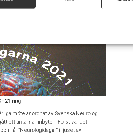
säkerhet, förhindra och upptäcka bedrägerier samt åtgärda fel, Leverera och visa
, Spara och meddela dina integritetsval.
19–21 maj
 årliga möte anordnat av Svenska Neurolog
tt ett antal namnbyten. Först var det
h i år ”Neurologidagar” i ljuset av