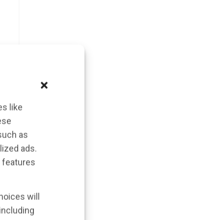
s like
ese
 such as
lized ads.
 features
hoices will
 including