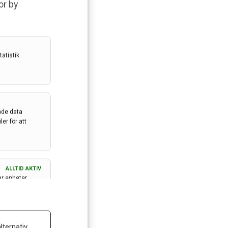
or by
atistik
ade data
er för att
ALLTID AKTIV
ar enheter
ALLTID AKTIV
lternativ