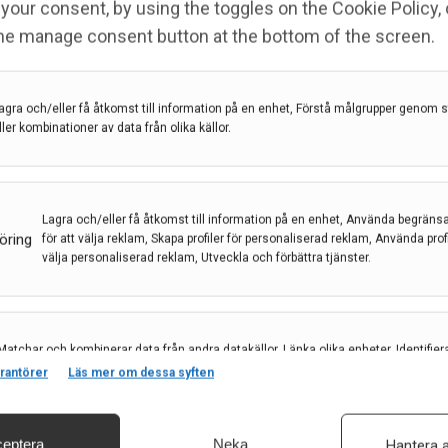
your consent, by using the toggles on the Cookie Policy, 
the manage consent button at the bottom of the screen.
igrändagar/månad; men 25 procent av alla svenskar
örjar tidigt. När det kommer till migrändiagnos är det
agra och/eller få åtkomst till information på en enhet, Förstå målgrupper genom st
 har god hjälp av Huvudvärkssällskapets hemsida där
ller kombinationer av data från olika källor.
ormation, sidan uppdateras hela tiden med nya
aterades diagnostik och behandling av migrän). Man
 använder Huvudvärksdagboken eller komma åt
Lagra och/eller få åtkomst till information på en enhet, Använda begräns
k med mera.
öring
för att välja reklam, Skapa profiler för personaliserad reklam, Använda profil
välja personaliserad reklam, Utveckla och förbättra tjänster.
Matchar och kombinerar data från andra datakällor, Länka olika enheter, Identifier
baserat på information som överförs automatiskt.
rantörer
Läs mer om dessa syften
eptera
Neka
Hantera a