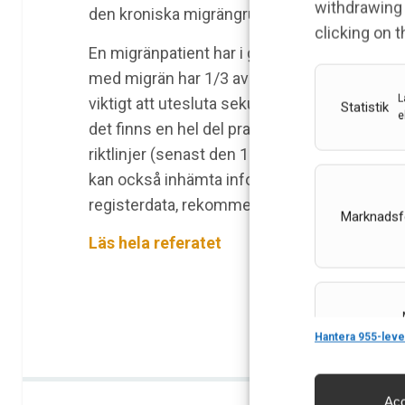
withdrawing 
den kroniska migrängruppen för.
clicking on 
En migränpatient har i genomsnittligt 1,3 m
med migrän har 1/3 av alla attacker. Migrän b
L
viktigt att utesluta sekundära orsaker. Man
Statistik
e
det finns en hel del praktiskt användbar inf
riktlinjer (senast den 10 oktober 2020 uppd
kan också inhämta information om hur man
registerdata, rekommenderad nivådiagnosti
Marknadsf
Läs hela referatet
Features
Hantera 955-leve
Acc