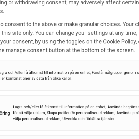
ng or withdrawing consent, may adversely affect certain
s.
ed symtom på stroke och
to consent to the above or make granular choices. Your c
öker vård
 this site only. You can change your settings at any time,
your consent, by using the toggles on the Cookie Policy, 
the manage consent button at the bottom of the screen.
et
,
Stroke
agra och/eller få åtkomst till information på en enhet, Förstå målgrupper genom st
t minskat inflöde av patienter till kardiologi- och
ller kombinationer av data från olika källor.
a coronaviruset. Sjukhuset har full beredskap för att
ödvändig vård och uppmanar nu patienter med
Lagra och/eller få åtkomst till information på en enhet, Använda begräns
öring
för att välja reklam, Skapa profiler för personaliserad reklam, Använda profil
välja personaliserad reklam, Utveckla och förbättra tjänster.