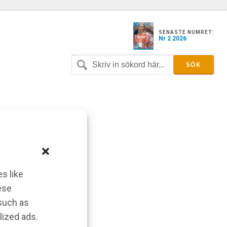
SENASTE NUMRET:
Nr 2 2026
s like
ese
 such as
lized ads.