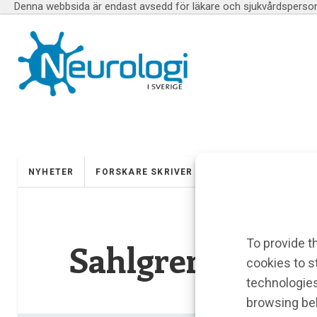
Denna webbsida är endast avsedd för läkare och sjukvårdspersona
NYHETER
FORSKARE SKRIVER
UTBILDNINGAR
To provide t
Sahlgrenska Sj
cookies to s
technologies
browsing beh