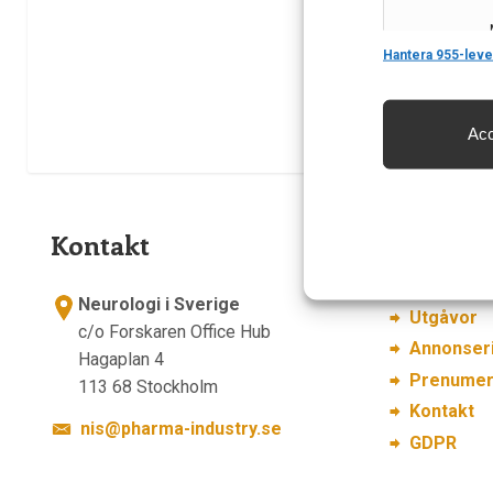
Features
Hantera 955-leve
Acc
Säkerställa 
och innehåll
Kontakt
Länkar
Om Neurol
Neurologi i Sverige
Utgåvor
c/o Forskaren Office Hub
Annonser
Hagaplan 4
Prenumer
113 68 Stockholm
Kontakt
nis@pharma-industry.se
GDPR