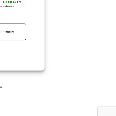
ALLTID AKTIV
ar enheter
ALLTID AKTIV
lternativ
 reklam
m
av