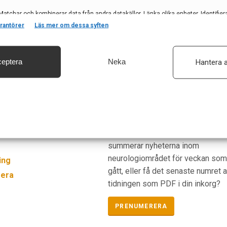
Matchar och kombinerar data från andra datakällor, Länka olika enheter, Identifier
baserat på information som överförs automatiskt.
rantörer
Läs mer om dessa syften
eptera
Neka
Hantera a
säkerhet, förhindra och upptäcka bedrägerier samt åtgärda fel, Leverera och visa
, Spara och meddela dina integritetsval.
Prenumerera
ogi i Sverige
Vill du ha ett nyhetsbrev som
summerar nyheterna inom
neurologiområdet för veckan so
ing
gått, eller få det senaste numret 
era
tidningen som PDF i din inkorg?
PRENUMERERA