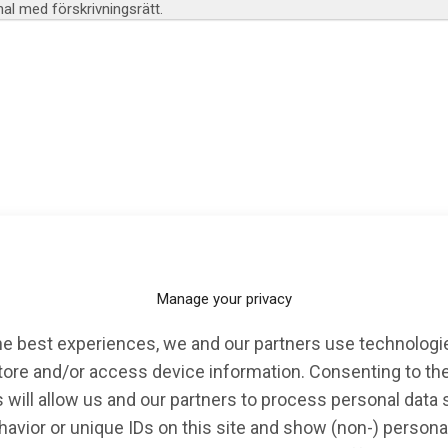
l med förskrivningsrätt.
KALENDARIUM
EVENT
OPINION
Manage your privacy
he best experiences, we and our partners use technologie
ukhuset
tore and/or access device information. Consenting to th
 will allow us and our partners to process personal data
avior or unique IDs on this site and show (non-) persona