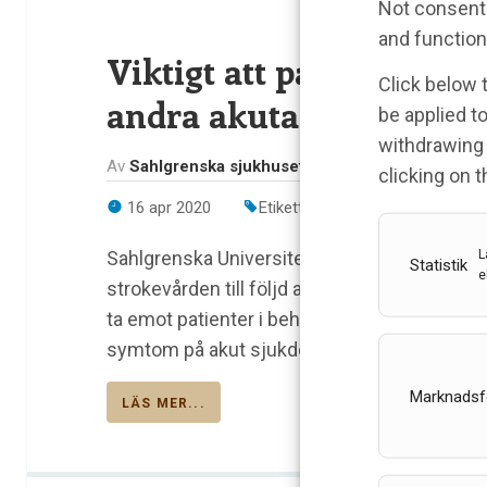
Not consenti
and function
Viktigt att patienter m
Click below 
andra akuta tillstånd s
be applied to
withdrawing 
Av
Sahlgrenska sjukhuset
clicking on 
16 apr 2020
Etiketter:
Sahlgrenska Sjukhus
L
Sahlgrenska Universitetssjukhuset har sett et
Statistik
e
strokevården till följd av utbrottet av det ny
ta emot patienter i behov av akut och livsn
symtom på akut sjukdom att söka vård.
Marknadsf
LÄS MER...