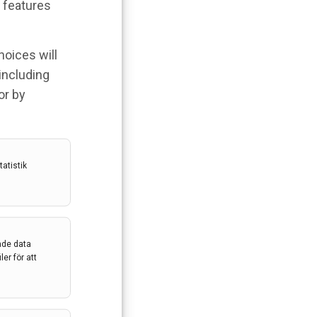
 features
hoices will
 including
or by
atistik
ade data
er för att