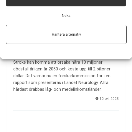
Neka
Hantera alternativ
Stroke kan komma att orsaka nära på 10 miljoner
dödsfall årligen år 2050
Stroke kan komma att orsaka nära 10 miljoner
dödsfall årligen år 2050 och kosta upp till 2 biljoner
dollar. Det varnar nu en forskarkommission för i en
rapport som presenteras i Lancet Neurology. Allra
hårdast drabbas låg- och medelinkomstländer.
10 okt 2023