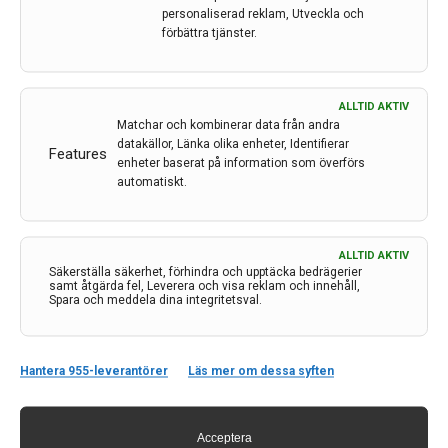
personaliserad reklam, Utveckla och
Hög biologisk ålder kan öka risken för demens
förbättra tjänster.
och stroke
Personer med högre biologisk ålder än deras faktiska
kronologiska ålder har signifikant ökad risk att drabbas
ALLTID AKTIV
av stroke och demens, framför allt vaskulär demens.
Matchar och kombinerar data från andra
Det visar en studie från Karolinska Institutet som
datakällor, Länka olika enheter, Identifierar
Features
enheter baserat på information som överförs
publiceras i Journal of Neurology, Neurosurgery and
automatiskt.
Psychiatry.
6 nov 2023
ALLTID AKTIV
Säkerställa säkerhet, förhindra och upptäcka bedrägerier
samt åtgärda fel, Leverera och visa reklam och innehåll,
Spara och meddela dina integritetsval.
Hantera 955-leverantörer
Läs mer om dessa syften
Acceptera