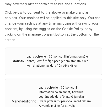
en tioprocentigt ökad risk för att dö eller vara
may adversely affect certain features and functions.
beroende av hjälp tre månader efter stroke, jämfört
Click below to consent to the above or make granular
med personer med hög utbildning och inkomst.
choices. Your choices will be applied to this site only. You can
14 nov 2023
change your settings at any time, including withdrawing your
consent, by using the toggles on the Cookie Policy, or by
clicking on the manage consent button at the bottom of the
screen.
Lagra och/eller få åtkomst till information på en
Statistik
enhet, Förstå målgrupper genom statistik eller
kombinationer av data från olika källor.
Lagra och/eller få åtkomst till
information på en enhet, Använda
begränsade data för att välja reklam,
Marknadsföring
Skapa profiler för personaliserad reklam,
Använda profiler för att välja