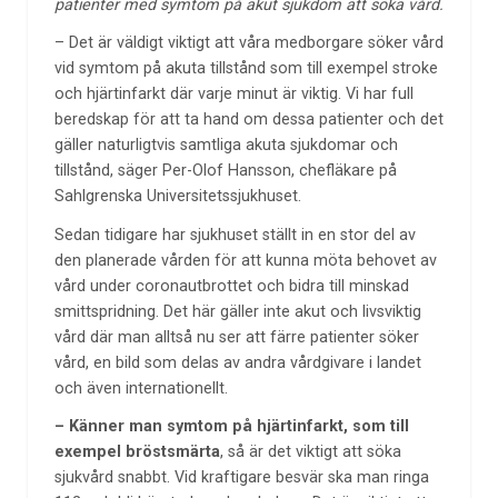
patienter med symtom på akut sjukdom att söka vård.
– Det är väldigt viktigt att våra medborgare söker vård
vid symtom på akuta tillstånd som till exempel stroke
och hjärtinfarkt där varje minut är viktig. Vi har full
beredskap för att ta hand om dessa patienter och det
gäller naturligtvis samtliga akuta sjukdomar och
tillstånd, säger Per-Olof Hansson, chefläkare på
Sahlgrenska Universitetssjukhuset.
Sedan tidigare har sjukhuset ställt in en stor del av
den planerade vården för att kunna möta behovet av
vård under coronautbrottet och bidra till minskad
smittspridning. Det här gäller inte akut och livsviktig
vård där man alltså nu ser att färre patienter söker
vård, en bild som delas av andra vårdgivare i landet
och även internationellt.
– Känner man symtom på hjärtinfarkt, som till
exempel bröstsmärta
, så är det viktigt att söka
sjukvård snabbt. Vid kraftigare besvär ska man ringa