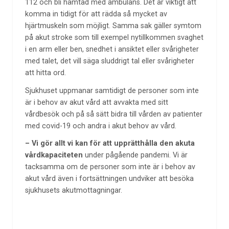
112 och bli hämtad med ambulans. Det är viktigt att
komma in tidigt för att rädda så mycket av
hjärtmuskeln som möjligt. Samma sak gäller symtom
på akut stroke som till exempel nytillkommen svaghet
i en arm eller ben, snedhet i ansiktet eller svårigheter
med talet, det vill säga sluddrigt tal eller svårigheter
att hitta ord.
Sjukhuset uppmanar samtidigt de personer som inte
är i behov av akut vård att avvakta med sitt
vårdbesök och på så sätt bidra till vården av patienter
med covid-19 och andra i akut behov av vård.
– Vi gör allt vi kan för att upprätthålla den akuta
vårdkapaciteten
under pågående pandemi. Vi är
tacksamma om de personer som inte är i behov av
akut vård även i fortsättningen undviker att besöka
sjukhusets akutmottagningar.