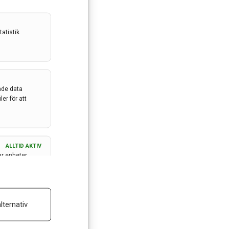
atistik
ade data
er för att
ALLTID AKTIV
ar enheter
ALLTID AKTIV
lternativ
 reklam