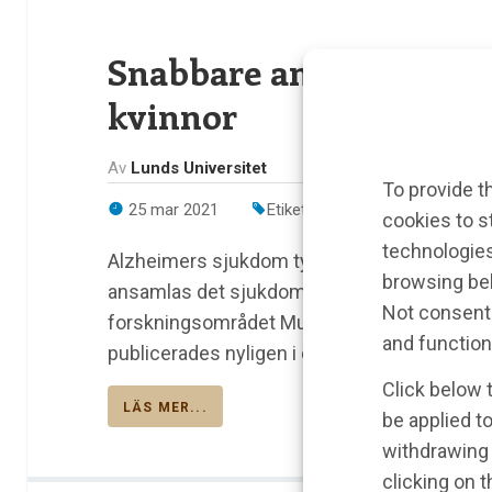
Snabbare ansamling av 
kvinnor
Av
Lunds Universitet
To provide t
25 mar 2021
Etiketter:
Alzheimers sjukdo
cookies to s
technologies
Alzheimers sjukdom tycks utvecklas snabba
browsing beh
ansamlas det sjukdomsalstrande proteinet tau
Not consenti
forskningsområdet MultiPark vid Lunds univ
and function
publicerades nyligen i den vetenskapliga tids
Click below 
LÄS MER...
be applied to
withdrawing 
clicking on 