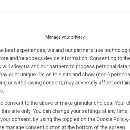
Alzheimers-protein hos
Manage your privacy
he best experiences, we and our partners use technologie
m
,
BIOFINDER-2
,
Lunds Universitet
,
Ruben Smith
,
Tau
tore and/or access device information. Consenting to th
 will allow us and our partners to process personal data
re hos kvinnor jämfört med män. Hos kvinnor
avior or unique IDs on this site and show (non-) persona
 fortare enligt en ny studie från det strategiska
ng or withdrawing consent, may adversely affect certain
ersitet och Skånes universitetssjukhus. Studien
s.
kriften Brain.
to consent to the above or make granular choices. Your c
 this site only. You can change your settings at any time,
your consent, by using the toggles on the Cookie Policy, 
the manage consent button at the bottom of the screen.