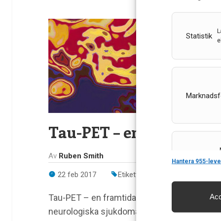
L
Statistik
e
Marknadsf
Tau-PET – en framtida 
Features
Av
Ruben Smith
Hantera 955-leve
22 feb 2017
Etiketter:
Alzheimer
,
Alzheime
Tau-PET – en framtida diagnosmetod? Aggre
Acc
Säkerställa 
neurologiska sjukdomar, så kallade […]
och innehåll