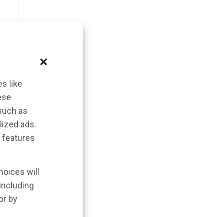
s like
ese
 such as
lized ads.
 features
hoices will
 including
or by