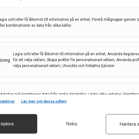
agra och/eller få åtkomst till information på en enhet, Förstå målgrupper genom st
ller kombinationer av data från olika källor.
Lagra och/eller få åtkomst till information på en enhet, Använda begräns
öring
för att välja reklam, Skapa profiler för personaliserad reklam, Använda profil
välja personaliserad reklam, Utveckla och förbättra tjänster.
diagnosmetod?
Matchar och kombinerar data från andra datakällor, Länka olika enheter, Identifier
baserat på information som överförs automatiskt.
rantörer
Läs mer om dessa syften
rs sjukdom
,
Ruben Smith
,
tau-PET
gation av proteinet tau är förknippat med en mängd
eptera
Neka
Hantera a
säkerhet, förhindra och upptäcka bedrägerier samt åtgärda fel, Leverera och visa
, Spara och meddela dina integritetsval.