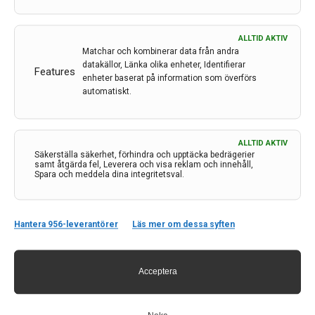
ALLTID AKTIV
Matchar och kombinerar data från andra
datakällor, Länka olika enheter, Identifierar
Features
enheter baserat på information som överförs
automatiskt.
Kontakt
ALLTID AKTIV
Säkerställa säkerhet, förhindra och upptäcka bedrägerier
samt åtgärda fel, Leverera och visa reklam och innehåll,
Neurologi i Sverige
Spara och meddela dina integritetsval.
c/o Forskaren Office Hub
Hagaplan 4
113 68 Stockholm
Hantera 956-leverantörer
Läs mer om dessa syften
nis@pharma-industry.se
Acceptera
Länkar
Om Neurologi i Sverige