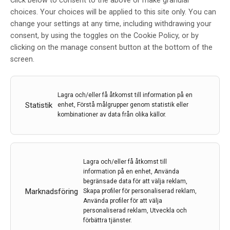
Click below to consent to the above or make granular
choices. Your choices will be applied to this site only. You can
Drottning Silvias pris till en ung
change your settings at any time, including withdrawing your
alzheimerforskare
consent, by using the toggles on the Cookie Policy, or by
clicking on the manage consent button at the bottom of the
Av
Alzheimerfonden
screen.
18 sep 2021
Etiketter:
Alzheimerfonden
,
Drottning Silvias pris
,
Nick
Ashton
,
Rik Ossenkoppele
Lagra och/eller få åtkomst till information på en
Statistik
enhet, Förstå målgrupper genom statistik eller
HM Drottningen delade ut priset till två unga forskare
kombinationer av data från olika källor.
inom Alzheimerområdet. Priset mottas av de
internationellt verksamma forskarna Nicholas Ashton
vid Göteborgs universitet och Rik Ossenkoppele vid
Lunds och Amsterdams universitet.
Lagra och/eller få åtkomst till
information på en enhet, Använda
LÄS MER...
begränsade data för att välja reklam,
Marknadsföring
Skapa profiler för personaliserad reklam,
Använda profiler för att välja
personaliserad reklam, Utveckla och
förbättra tjänster.