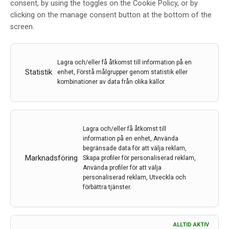
consent, by using the toggles on the Cookie Policy, or by
Av
Region Stockholm
clicking on the manage consent button at the bottom of the
23 feb 2023
screen.
Etiketter:
ME/CFS
,
Region Stockholm
,
Smärta
,
Utmattningssyndrom
Lagra och/eller få åtkomst till information på en
Statistik
Patienter med långvarig smärta, utmattningssyndrom
enhet, Förstå målgrupper genom statistik eller
kombinationer av data från olika källor.
och den neurologiska sjukdomen ME/CFS kommer
från 2025 att i större utsträckning tas om hand av
primärvården med stöd av specialiserade enheter.
Lagra och/eller få åtkomst till
LÄS MER...
information på en enhet, Använda
begränsade data för att välja reklam,
Marknadsföring
Skapa profiler för personaliserad reklam,
Använda profiler för att välja
Bättre vård för personer med
personaliserad reklam, Utveckla och
förbättra tjänster.
funktionsnedsättningar
Av
Region Stockholm
ALLTID AKTIV
7 feb 2023