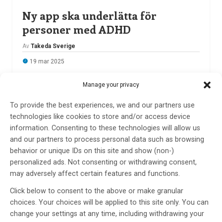
Ny app ska underlätta för
personer med ADHD
Av
Takeda Sverige
19 mar 2025
Etiketter:
adhd
,
Karolinska Institutet
,
Region Stockholm
,
Manage your privacy
Takeda
To provide the best experiences, we and our partners use
For You With You ADHD är en app för kommunikation
technologies like cookies to store and/or access device
mellan vuxna med ADHD och vården, ett resultatet av
information. Consenting to these technologies will allow us
ett samarbete mellan KI, Region Stockholm & Takeda.
and our partners to process personal data such as browsing
behavior or unique IDs on this site and show (non-)
LÄS MER...
personalized ads. Not consenting or withdrawing consent,
may adversely affect certain features and functions.
Click below to consent to the above or make granular
Förändringar i vården för
choices. Your choices will be applied to this site only. You can
smärta, utmattning och ME/CFS
change your settings at any time, including withdrawing your