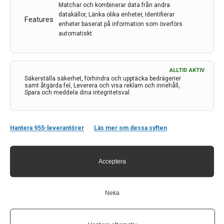
Matchar och kombinerar data från andra
datakällor, Länka olika enheter, Identifierar
Etiketter:
primärvård
,
Region Stockholm
,
varaktig
Features
enheter baserat på information som överförs
funktionsnedsättning
automatiskt.
Nu erbjuds vuxna personer med omfattande och
varaktiga funktionsnedsättningar samordnat
medicinskt mottagande. Några offentligt drivna
ALLTID AKTIV
Säkerställa säkerhet, förhindra och upptäcka bedrägerier
vårdcentraler i Region Stockholm har fått utökat
samt åtgärda fel, Leverera och visa reklam och innehåll,
uppdrag att erbjuda anpassade insatser.
Spara och meddela dina integritetsval.
LÄS MER...
Hantera 955-leverantörer
Läs mer om dessa syften
Acceptera
Neka