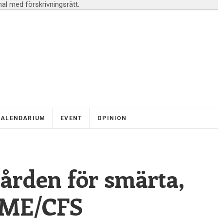
l med förskrivningsrätt.
KALENDARIUM
EVENT
OPINION
vården för smärta,
 ME/CFS