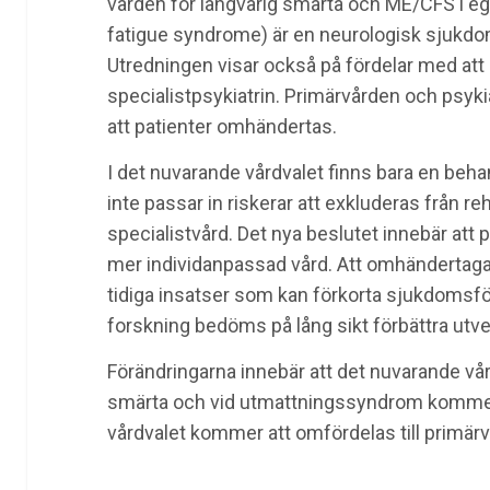
vården för långvarig smärta och ME/CFS i e
fatigue syndrome) är en neurologisk sjukd
Utredningen visar också på fördelar med at
specialistpsykiatrin. Primärvården och psykia
att patienter omhändertas.
I det nuvarande vårdvalet finns bara en be
inte passar in riskerar att exkluderas från r
specialistvård. Det nya beslutet innebär att 
mer individanpassad vård. Att omhändertagan
tidiga insatser som kan förkorta sjukdomsför
forskning bedöms på lång sikt förbättra utve
Förändringarna innebär att det nuvarande vård
smärta och vid utmattningssyndrom kommer 
vårdvalet kommer att omfördelas till primär