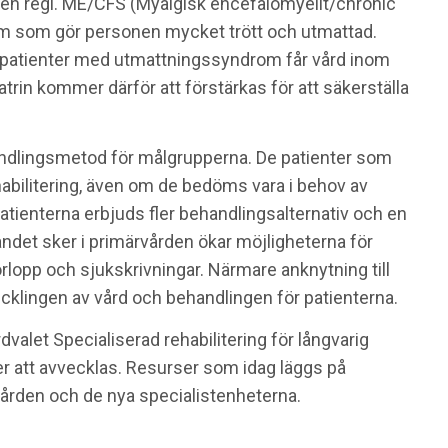
gen regi. ME/CFS (Myalgisk encefalomyelit/chronic
om som gör personen mycket trött och utmattad.
t patienter med utmattningssyndrom får vård inom
trin kommer därför att förstärkas för att säkerställa
handlingsmetod för målgrupperna. De patienter som
ehabilitering, även om de bedöms vara i behov av
patienterna erbjuds fler behandlingsalternativ och en
det sker i primärvården ökar möjligheterna för
lopp och sjukskrivningar. Närmare anknytning till
cklingen av vård och behandlingen för patienterna.
valet Specialiserad rehabilitering för långvarig
att avvecklas. Resurser som idag läggs på
vården och de nya specialistenheterna.