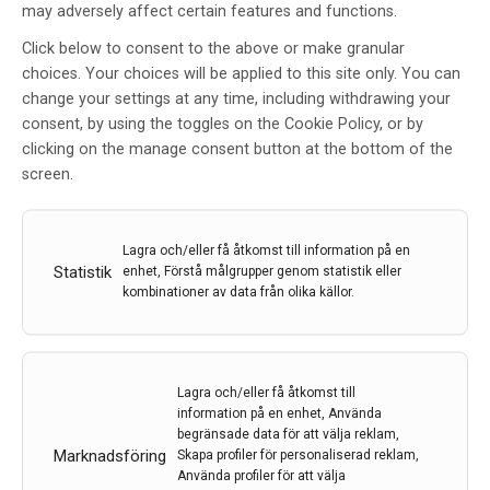
may adversely affect certain features and functions.
Click below to consent to the above or make granular
choices. Your choices will be applied to this site only. You can
change your settings at any time, including withdrawing your
consent, by using the toggles on the Cookie Policy, or by
World Congress of Neurology –
clicking on the manage consent button at the bottom of the
Montreal 15–19 oktober
screen.
Av
PER M ROOS
30 nov 2023
Etiketter:
PER M ROOS
,
Referat
Lagra och/eller få åtkomst till information på en
Statistik
enhet, Förstå målgrupper genom statistik eller
Den 26:e World Congress of Neurology ägde rum i
kombinationer av data från olika källor.
Montreal, Kanada, men också online. Detta WCN
erbjöd ett spännande program inom det breda
området neurologi, från tropisk neurologi till molekylär
genetik. På plats fanns Per M Roos, Karolinska
Lagra och/eller få åtkomst till
Institutet och S:t Görans Sjukhus, och han bidrar med
information på en enhet, Använda
denna sammanfattning
begränsade data för att välja reklam,
Marknadsföring
Skapa profiler för personaliserad reklam,
Använda profiler för att välja
LÄS MER...