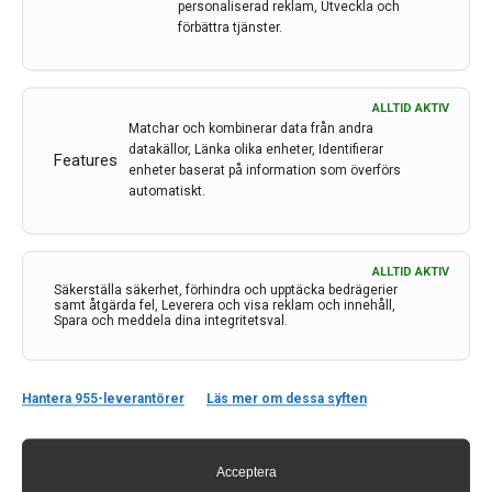
personaliserad reklam, Utveckla och
förbättra tjänster.
ALLTID AKTIV
Matchar och kombinerar data från andra
datakällor, Länka olika enheter, Identifierar
Features
enheter baserat på information som överförs
automatiskt.
ALLTID AKTIV
Säkerställa säkerhet, förhindra och upptäcka bedrägerier
samt åtgärda fel, Leverera och visa reklam och innehåll,
Kontakt
Spara och meddela dina integritetsval.
Neurologi i Sverige
c/o Forskaren Office Hub
Hantera 955-leverantörer
Läs mer om dessa syften
Hagaplan 4
113 68 Stockholm
nis@pharma-industry.se
Acceptera