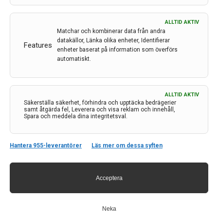
ALLTID AKTIV
Matchar och kombinerar data från andra
datakällor, Länka olika enheter, Identifierar
Features
enheter baserat på information som överförs
automatiskt.
Kontakt
ALLTID AKTIV
Säkerställa säkerhet, förhindra och upptäcka bedrägerier
Neurologi i Sverige
samt åtgärda fel, Leverera och visa reklam och innehåll,
c/o Forskaren Office Hub
Spara och meddela dina integritetsval.
Hagaplan 4
113 68 Stockholm
Hantera 955-leverantörer
Läs mer om dessa syften
nis@pharma-industry.se
Acceptera
Länkar
Om Neurologi i Sverige
Utgåvor
Neka