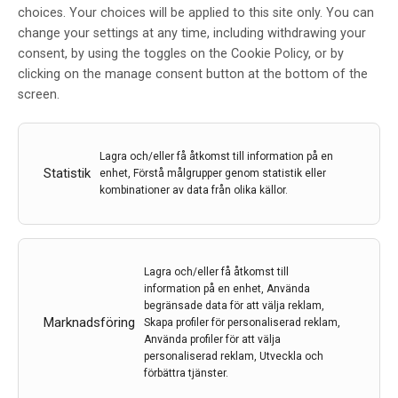
choices. Your choices will be applied to this site only. You can
Världsunik plattform för säker
change your settings at any time, including withdrawing your
och hälsosam parasport
consent, by using the toggles on the Cookie Policy, or by
clicking on the manage consent button at the bottom of the
Av
Svenska Parasportförbundet & Sveriges Paralympiska
screen.
Kommitté
18 apr 2023
Etiketter:
paraidrottare
,
parasport
,
Svenska
Lagra och/eller få åtkomst till information på en
Statistik
Parasportförbundet
,
Sveriges Paralympiska Kommitté
enhet, Förstå målgrupper genom statistik eller
kombinationer av data från olika källor.
Nu lanseras SafeParasport, en världsunik plattform
som ska öka kunskapen om säker träning och hälsa
för paraidrottare.
Lagra och/eller få åtkomst till
LÄS MER...
information på en enhet, Använda
begränsade data för att välja reklam,
Marknadsföring
Skapa profiler för personaliserad reklam,
Använda profiler för att välja
personaliserad reklam, Utveckla och
förbättra tjänster.