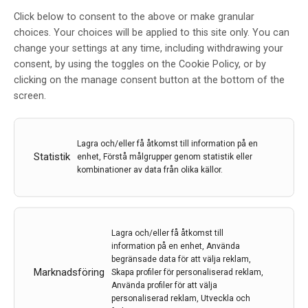
Artikel beskriver framtagandet
Click below to consent to the above or make granular
choices. Your choices will be applied to this site only. You can
av Socialstyrelsens Nationella
change your settings at any time, including withdrawing your
Riktlinjer i Parkinsons sjukdom
consent, by using the toggles on the Cookie Policy, or by
clicking on the manage consent button at the bottom of the
Av
IHE
screen.
28 apr 2021
Etiketter:
Andersson E
,
IHE
,
Norlin J M
,
Odin P
,
Pålhagen
S E
,
Parkinsons
,
Persson U
,
Socialstyrelsens riktlinjer
,
Lagra och/eller få åtkomst till information på en
Willis M
Statistik
enhet, Förstå målgrupper genom statistik eller
kombinationer av data från olika källor.
Författarna analyserade data från Socialstyrelsens
register för att följa upp implementeringen tre år efter
publikationen av riktlinjerna och fann att upptaget av
avancerade terapier har varit långsammare än vad
Lagra och/eller få åtkomst till
som rekommenderats i riktlinjerna.
information på en enhet, Använda
begränsade data för att välja reklam,
Marknadsföring
Skapa profiler för personaliserad reklam,
LÄS MER...
Använda profiler för att välja
personaliserad reklam, Utveckla och