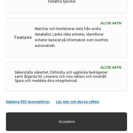
förbättra tjänster.
ALLTID AKTIV
Matchar och kombinerar data från andra
datakällor, Länka olika enheter, Identifierar
Features
enheter baserat på information som överförs
automatiskt.
ALLTID AKTIV
Kontakt
Säkerställa säkerhet, förhindra och upptäcka bedrägerier
samt åtgärda fel, Leverera och visa reklam och innehåll,
Spara och meddela dina integritetsval.
Neurologi i Sverige
c/o Forskaren Office Hub
Hagaplan 4
Hantera 955-leverantörer
Läs mer om dessa syften
113 68 Stockholm
nis@pharma-industry.se
Acceptera